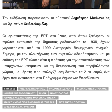
Την εκδήλωση παρουσίασαν οι ηθοποιοί
Δημήτρης Μοθωναίος
και
Χριστίνα Χειλά-Φαμέλη.
Οι εγκαταστάσεις της ΕΡΤ στο Ίλιον, από όπου ξεκίνησαν οι
πρώτες εκπομπές της δημόσιας ραδιοφωνίας το 1938, έχουν
χαρακτηριστεί από το 1999 Διατηρητέο Βιομηχανικό Μνημείο.
Σήμερα, με την ολοκλήρωση των σχετικών αδειοδοτήσεων και με
ευθύνη της ΕΡΤ υλοποιείται η πρόταση για την αποκατάσταση των
υπαρχόντων κτισμάτων και τη διαμόρφωση του περιβάλλοντος
χώρου, με μέγιστη προϋπολογιζόμενη δαπάνη τα 2 εκ. ευρώ, ένα
έργο που εντάσσεται στο Πρόγραμμα Δημοσίων Επενδύσεων.
ΕΤΙΚΕΤΕΣ
ΑΝΔΡΈΑΣ ΠΥΛΑΡΙΝΌΣ
ΒΑΣΊΛΗΣ ΓΙΣΔΆΚΗΣ
ΒΑΣΊΛΗΣ ΚΩΣΤΌΠΟΥΛΟΣ
ΔΗΜΉΤΡΗΣ ΜΟΘΩΝΑΊΟΣ
ΊΛΙΟΝ
ΝΊΚΟΣ ΠΑΠΠΆΣ
ΟΡΧΉΣΤΡΑ ΣΎΓΧΡΟΝΗΣ ΜΟΥΣΙΚΉΣ ΤΗΣ ΕΡΤ
ΠΆΡΚΟ –ΜΟΥΣΕΊΟ ΡΑΔΙΟΦΩΝΊΑΣ ΤΗΣ ΕΡΤ
ΡΊΤΑ ΑΝΤΩΝΟΠΟΎΛΟΥ
ΧΡΙΣΤΊΝΑ ΧΕΙΛΆ-ΦΑΜΈΛΗ