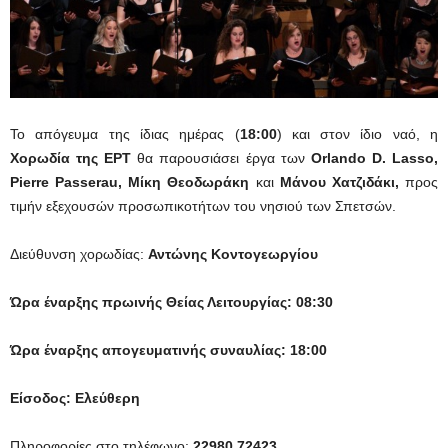
Το απόγευμα της ίδιας ημέρας (
18:00
) και στον ίδιο ναό, η
Χορωδία της ΕΡΤ
θα παρουσιάσει έργα των
Orlando D. Lasso,
Pierre Passerau, Μίκη Θεοδωράκη
και
Μάνου Χατζιδάκι,
προς
τιμήν εξεχουσών προσωπικοτήτων του νησιού των Σπετσών.
Διεύθυνση χορωδίας:
Αντώνης Κοντογεωργίου
Ώρα έναρξης πρωινής Θείας Λειτουργίας: 08:30
Ώρα έναρξης απογευματινής συναυλίας: 18:00
Είσοδος: Ελεύθερη
Πληροφορίες στο τηλέφωνο:
22980 72423