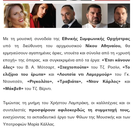
Με τη μουσική συνοδεία της
Εθνικής Συμφωνικής Ορχήστρας
υπό τη διεύθυνση του αρχιμουσικού
Νίκου Αθηναίου,
θα
ερμηνεύσουν αγαπημένες άριες, ντουέτα και σύνολα από τη «χρυσή
εποχή» της όπερας, και συγκεκριμένα από τα έργα:
«Έτσι κάνουν
όλες»
του Β. Α. Μότσαρτ,
«Σταχτοπούτα»
του Τζ. Ροσίνι,
«Το
ελιξίριο του έρωτα»
και
«
Λουτσία ντι Λαμερμούρ
»
του Γκ.
Ντονιτσέτι,
«Ριγκολέτο», «Τραβιάτα», «Ντον Κάρλος»
και
«Μάκβεθ»
του Τζ. Βέρντι.
Τιμώντας τη μνήμη του Χρήστου Λαμπράκη, οι καλλιτέχνες και οι
συντελεστές
προσφέρουν αφιλοκερδώς τη συμμετοχή τους,
ενισχύοντας το εκπαιδευτικό έργο των Φίλων της Μουσικής και των
Υποτροφιών Μαρία Κάλλας.