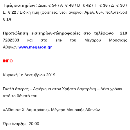
Τιμές εισιτηρίων:
Διακ. €
54
/ Α΄ €
48
/ Β΄ €
42
/ Γ΄ €
36
/ Δ΄ €
30
/
Ε΄ €
22
/ Ειδική τιμή (φοιτητές, νέοι, άνεργοι, ΑμεΑ, 65+, πολύτεκνοι)
€
14
Προπώληση εισιτηρίων-πληροφορίες στο τηλέφωνο 210
7282333
και στο site του Μεγάρου Μουσικής
Αθηνών
www.megaron.gr
INFO
Κυριακή 1η Δεκεμβρίου 2019
Γκαλά όπερας – Αφιέρωμα στον Χρήστο Λαμπράκη – Δέκα χρόνια
από το θάνατό του
«Αίθουσα Χ. Λαμπράκης» Μέγαρο Μουσικής Αθηνών
Ώρα έναρξης: 20:00