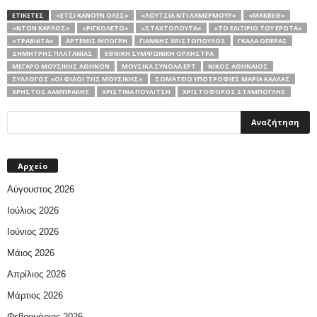
ΕΤΙΚΕΤΕΣ
«ΈΤΣΙ ΚΆΝΟΥΝ ΌΛΕΣ»
«ΛΟΥΤΣΊΑ ΝΤΙ ΛΑΜΕΡΜΟΎΡ»
«ΜΆΚΒΕΘ»
«ΝΤΟΝ ΚΆΡΛΟΣ»
«ΡΙΓΚΟΛΈΤΟ»
«ΣΤΑΧΤΟΠΟΎΤΑ»
«ΤΟ ΕΛΙΞΊΡΙΟ ΤΟΥ ΈΡΩΤΑ»
«ΤΡΑΒΙΆΤΑ»
ΆΡΤΕΜΙΣ ΜΠΌΓΡΗ
ΓΙΆΝΝΗΣ ΧΡΙΣΤΌΠΟΥΛΟΣ
ΓΚΑΛΆ ΌΠΕΡΑΣ
ΔΗΜΉΤΡΗΣ ΠΛΑΤΑΝΙΆΣ
ΕΘΝΙΚΉ ΣΥΜΦΩΝΙΚΉ ΟΡΧΉΣΤΡΑ
ΜΈΓΑΡΟ ΜΟΥΣΙΚΉΣ ΑΘΗΝΏΝ
ΜΟΥΣΙΚΑ ΣΥΝΟΛΑ ΕΡΤ
ΝΊΚΟΣ ΑΘΗΝΑΊΟΣ
ΣΎΛΛΟΓΟΣ «ΟΙ ΦΊΛΟΙ ΤΗΣ ΜΟΥΣΙΚΉΣ»
ΣΩΜΑΤΕΊΟ ΥΠΟΤΡΟΦΊΕΣ ΜΑΡΊΑ ΚΆΛΛΑΣ
ΧΡΉΣΤΟΣ ΛΑΜΠΡΆΚΗΣ
ΧΡΙΣΤΊΝΑ ΠΟΥΛΊΤΣΗ
ΧΡΙΣΤΌΦΟΡΟΣ ΣΤΑΜΠΌΓΛΗΣ
Αρχείο
Αύγουστος 2026
Ιούλιος 2026
Ιούνιος 2026
Μάιος 2026
Απρίλιος 2026
Μάρτιος 2026
Φεβρουάριος 2026