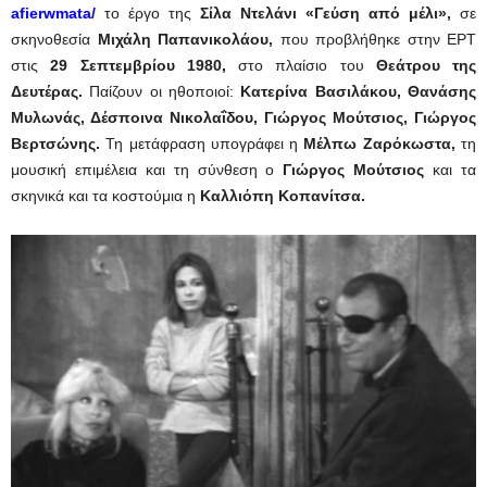
afierwmata/
το έργο της
Σίλα Ντελάνι
«Γεύση από μέλι»,
σε
σκηνοθεσία
Μιχάλη Παπανικολάου,
που προβλήθηκε στην ΕΡΤ
στις
29 Σεπτεμβρίου 1980,
στο πλαίσιο του
Θεάτρου της
Δευτέρας
.
Παίζουν οι ηθοποιοί:
Κατερίνα Βασιλάκου, Θανάσης
Μυλωνάς, Δέσποινα Νικολαΐδου, Γιώργος Μούτσιος, Γιώργος
Βερτσώνης.
Τη μετάφραση υπογράφει η
Μέλπω Ζαρόκωστα,
τη
μουσική επιμέλεια και τη σύνθεση ο
Γιώργος Μούτσιος
και τα
σκηνικά και τα κοστούμια η
Καλλιόπη Κοπανίτσα.