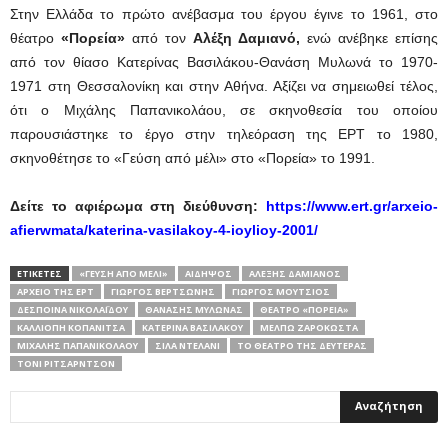
Στην Ελλάδα το πρώτο ανέβασμα του έργου έγινε το 1961, στο
θέατρο
«Πορεία»
από τον
Αλέξη Δαμιανό,
ενώ ανέβηκε επίσης
από τον θίασο Κατερίνας Βασιλάκου-Θανάση Μυλωνά το 1970-
1971 στη Θεσσαλονίκη και στην Αθήνα. Αξίζει να σημειωθεί τέλος,
ότι ο Μιχάλης Παπανικολάου, σε σκηνοθεσία του οποίου
παρουσιάστηκε το έργο στην τηλεόραση της ΕΡΤ το 1980,
σκηνοθέτησε το «Γεύση από μέλι» στο «Πορεία» το 1991.
Δείτε το αφιέρωμα στη διεύθυνση:
https://www.ert.gr/arxeio-
afierwmata/katerina-vasilakoy-4-ioylioy-2001/
ΕΤΙΚΕΤΕΣ
«ΓΕΎΣΗ ΑΠΌ ΜΈΛΙ»
ΑΙΔΗΨΌΣ
ΑΛΈΞΗΣ ΔΑΜΙΑΝΌΣ
ΑΡΧΕΙΟ ΤΗΣ ΕΡΤ
ΓΙΏΡΓΟΣ ΒΕΡΤΣΏΝΗΣ
ΓΙΏΡΓΟΣ ΜΟΎΤΣΙΟΣ
ΔΈΣΠΟΙΝΑ ΝΙΚΟΛΑΪ́ΔΟΥ
ΘΑΝΆΣΗΣ ΜΥΛΩΝΆΣ
ΘΈΑΤΡΟ «ΠΟΡΕΊΑ»
ΚΑΛΛΙΌΠΗ ΚΟΠΑΝΊΤΣΑ
ΚΑΤΕΡΊΝΑ ΒΑΣΙΛΆΚΟΥ
ΜΈΛΠΩ ΖΑΡΌΚΩΣΤΑ
ΜΙΧΆΛΗΣ ΠΑΠΑΝΙΚΟΛΆΟΥ
ΣΊΛΑ ΝΤΕΛΆΝΙ
ΤΟ ΘΈΑΤΡΟ ΤΗΣ ΔΕΥΤΈΡΑΣ
ΤΌΝΙ ΡΊΤΣΑΡΝΤΣΟΝ