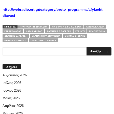
http
://
webradio
.
ert
.
gr
/
category
/
proto
–
programma
/
afylachti
–
diavasi
ΕΤΙΚΕΤΕΣ
«ΑΦΎΛΑΧΤΗ ΔΙΆΒΑΣΗ»
«Η ΣΦΑΓΉ ΣΤΟ ΚΌΤΖΟ»
AMSHA KHALAF
FARREDA ABAS
NADIA MURAD
ΆΛΜΠΕΡΤ ΣΒΆΙΤΣΕΡ
ΓΕΖΊΝΤΙ
ΓΕΝΟΚΤΟΝΊΑ
ΔΙΕΘΝΉΣ ΔΙΆΚΡΙΣΗ
ΕΛΛΗΝΙΚΉ ΡΑΔΙΟΦΩΝΊΑ
ΘΩΜΆΣ ΣΊΔΕΡΗΣ
ΝΌΜΠΕΛ ΕΙΡΉΝΗΣ
ΠΡΩΤΟ ΠΡΟΓΡΑΜΜΑ
Αρχείο
Αύγουστος 2026
Ιούλιος 2026
Ιούνιος 2026
Μάιος 2026
Απρίλιος 2026
Μάρτιος 2026