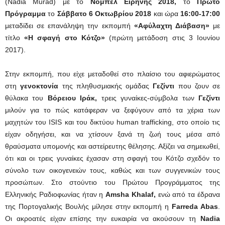
(Nadia Murad) με το
Νόμπελ Ειρήνης 2018,
το
Πρώτο
Πρόγραμμα
το
Σάββατο 6 Οκτωβρίου 2018
και ώρα
16:00-17:00
μεταδίδει σε επανάληψη την εκπομπή
«Αφύλαχτη Διάβαση»
με
τίτλο
«Η σφαγή στο Κότζο»
(πρώτη μετάδοση στις 3 Ιουνίου
2017).
Στην εκπομπή, που είχε μεταδοθεί στο πλαίσιο του αφιερώματος
στη
γενοκτονία
της πληθυσμιακής ομάδας
Γεζίντι
που ζουν σε
θύλακα του
Βόρειου Ιράκ,
τρεις γυναίκες-σύμβολα των
Γεζίντι
μιλούν για το πώς κατάφεραν να ξεφύγουν από τα χέρια των
μαχητών του ISIS και του δικτύου human trafficking, στο οποίο τις
είχαν οδηγήσει, και να χτίσουν ξανά τη ζωή τους μέσα από
θραύσματα υπομονής και αστείρευτης θέλησης. Αξίζει να σημειωθεί,
ότι και οι τρεις γυναίκες έχασαν στη σφαγή του Κότζο σχεδόν το
σύνολο των οικογενειών τους, καθώς και των συγγενικών τους
προσώπων. Στο στούντιο του Πρώτου Προγράμματος της
Ελληνικής Ραδιοφωνίας ήταν η
Amsha Khalaf,
ενώ από τα έδρανα
της Πορτογαλικής Βουλής μίλησε στην εκπομπή η
Farreda Abas
.
Οι ακροατές είχαν επίσης την ευκαιρία να ακούσουν τη
Nadia