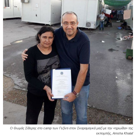
O Θωμάς Σίδερης στο camp των Γεζίντι στον Σκαραμαγκά μαζί με την «ηρωίδα» της
εκπομπής, Amsha Khalaf