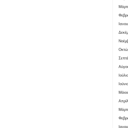
Μάρτι
Φεβρο
Ιανου
Δεκέμ
Νοέμβ
Οκτώ
Σεπτέ
Αύγο
Ιούλι
Ιούνι
Μάιος
Απρίλ
Μάρτι
Φεβρο
Ιανου