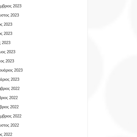
μβριος 2023
υστος 2023
ος 2023
ος 2023
 2023
ιος 2023
ος 2023
υάριος 2023
άριος 2023
βριος 2022
ριος 2022
βριος 2022
μβριος 2022
υστος 2022
ος 2022