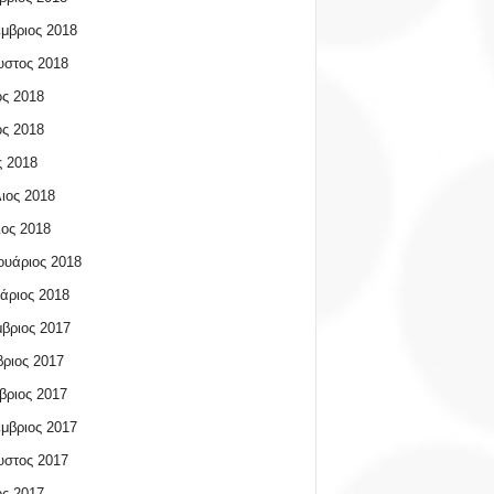
μβριος 2018
υστος 2018
ος 2018
ος 2018
 2018
ιος 2018
ος 2018
υάριος 2018
άριος 2018
βριος 2017
ριος 2017
βριος 2017
μβριος 2017
υστος 2017
ος 2017