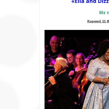
«Ella and Diz
Με τ
Κυριακή 11 