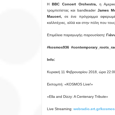
H
BBC Concert Orchestra,
η Αμερικα
τρομπετίστας και bandleader
James Mo
Mauceri,
σε ένα πρόγραμμα αφιερωμέν
καλλιτέχνες, αλλά και στην πόλη που τους
Επιμέλεια παραγωγής-παρουσίαση
: Γιάν
#kosmos936 #contemporary_roots_ra
Info:
Κυριακή 11 Φεβρουαρίου 2018, ώρα 22:0
Εκπομπή: «KOSMOS Live!»
«Ella and Dizzy: A Centenary Tribute»
Live Streaming:
webradio.ert.gr/kosmos