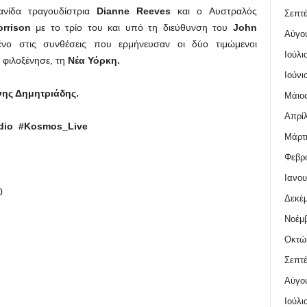
νίδα τραγουδίστρια
Dianne Reeves
και o Αυστραλός
Σεπτέ
rrison
με το τρίο του και υπό τη διεύθυνση του
John
Αύγο
ο στις συνθέσεις που ερμήνευσαν οι δύο τιμώμενοι
Ιούλι
 φιλοξένησε, τη
Νέα Υόρκη.
Ιούνι
νης Δημητριάδης.
Μάιος
Απρίλ
dio #Kosmos_Live
Μάρτι
Φεβρο
Ιανου
0
Δεκέμ
Νοέμβ
Οκτώ
Σεπτέ
Αύγο
Ιούλι