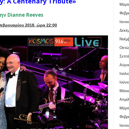
zy: A Centenary Tribute»
Μάρτι
Φεβρο
ην Dianne Reeves
Ιανου
Φεβρουαρίου 2018, ώρα 22:00
Δεκέμ
Νοέμβ
Οκτώ
Σεπτέ
Αύγο
Ιούλι
Ιούνι
Μάιος
Απρίλ
Μάρτι
Φεβρο
Ιανου