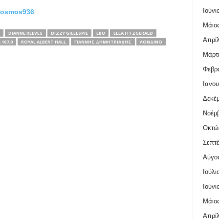
Ιούνι
kosmos936
Μάιος
DIANNE REEVES
DIZZY GILLESPIE
EBU
ELLA FITZGERALD
Απρίλ
107.0
ROYAL ALBERT HALL
ΓΙΆΝΝΗΣ ΔΗΜΗΤΡΙΆΔΗΣ
ΛΟΝΔΊΝΟ
Μάρτι
Φεβρο
Ιανου
Δεκέμ
Νοέμβ
Οκτώ
Σεπτέ
Αύγο
Ιούλι
Ιούνι
Μάιος
Απρίλ