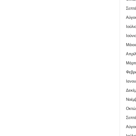
Σεπτέ
Αύγο
Ιούλι
Ιούνι
Μάιος
Απρίλ
Μάρτι
Φεβρο
Ιανου
Δεκέμ
Νοέμβ
Οκτώ
Σεπτέ
Αύγο
Ιούλι