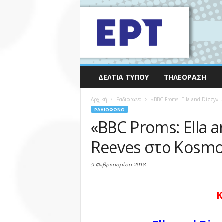
ΔΕΛΤΊΑ ΤΎΠΟΥ
ΤΗΛΕΌΡΑΣΗ
Αρχική
Ραδιόφωνο
«BBC Proms: Ella and Dizzy» μ
ΡΑΔΙΌΦΩΝΟ
«BBC Proms: Ella a
Reeves στο Kosmos
9 Φεβρουαρίου 2018
K