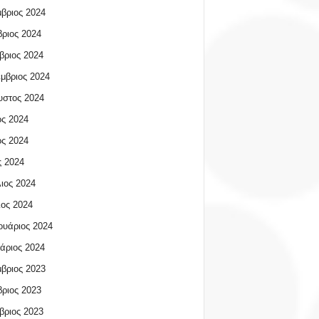
βριος 2024
ριος 2024
βριος 2024
μβριος 2024
υστος 2024
ος 2024
ος 2024
 2024
ιος 2024
ος 2024
υάριος 2024
άριος 2024
βριος 2023
ριος 2023
βριος 2023