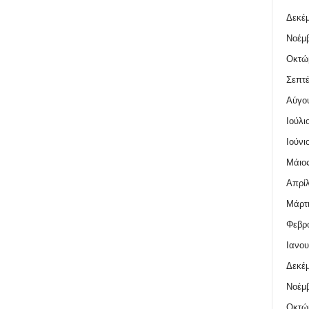
Δεκέμ
Νοέμβ
Οκτώ
Σεπτέ
Αύγο
Ιούλι
Ιούνι
Μάιος
Απρίλ
Μάρτι
Φεβρο
Ιανου
Δεκέμ
Νοέμβ
Οκτώ