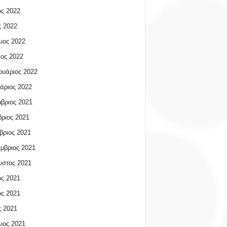
ος 2022
 2022
ιος 2022
ος 2022
υάριος 2022
άριος 2022
βριος 2021
ριος 2021
βριος 2021
μβριος 2021
υστος 2021
ος 2021
ος 2021
 2021
ιος 2021