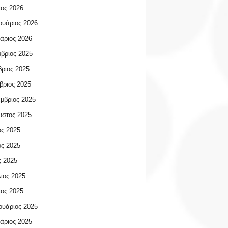
ος 2026
υάριος 2026
άριος 2026
βριος 2025
ριος 2025
βριος 2025
μβριος 2025
υστος 2025
ος 2025
ος 2025
 2025
ιος 2025
ος 2025
υάριος 2025
άριος 2025