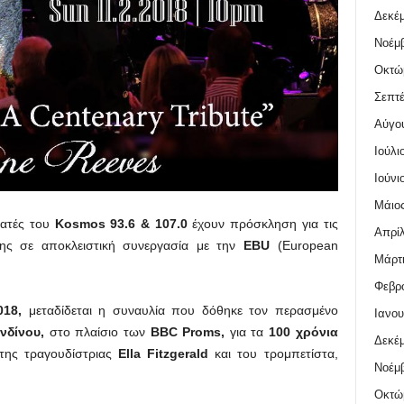
Δεκέμ
Νοέμβ
Οκτώ
Σεπτέ
Αύγο
Ιούλι
Ιούνι
Μάιος
οατές του
Kosmos
93.6 & 107.0
έχουν πρόσκληση για τις
Απρίλ
ης σε αποκλειστική συνεργασία με την
EBU
(European
Μάρτι
Φεβρο
018,
μεταδίδεται η συναυλία που δόθηκε τον περασμένο
Ιανου
νδίνου,
στο πλαίσιο των
BBC
Proms
,
για τα
100 χρόνια
Δεκέμ
της τραγουδίστριας
Ella
Fitzgerald
και του τρομπετίστα,
Νοέμβ
Οκτώ