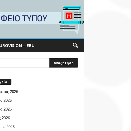
UROVISION – EBU
χείο
υστος 2026
ος 2026
ος 2026
 2026
ιος 2026