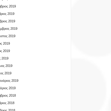
βριος 2019
ριος 2019
βριος 2019
μβριος 2019
υστος 2019
ος 2019
ος 2019
 2019
ιος 2019
ος 2019
υάριος 2019
άριος 2019
βριος 2018
ριος 2018
βριος 2018