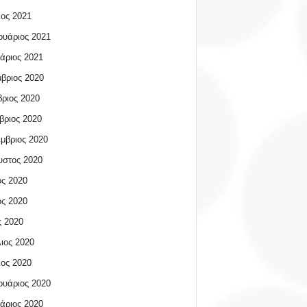
ος 2021
υάριος 2021
άριος 2021
βριος 2020
ριος 2020
βριος 2020
μβριος 2020
υστος 2020
ος 2020
ος 2020
 2020
ιος 2020
ος 2020
υάριος 2020
άριος 2020