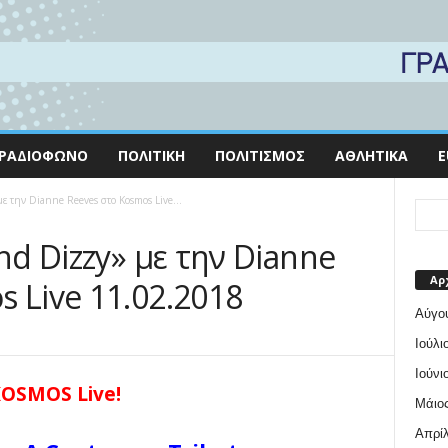
ΡΑΔΙΌΦΩΝΟ
ΠΟΛΙΤΙΚΉ
ΠΟΛΙΤΙΣΜΌΣ
ΑΘΛΗΤΙΚΆ
E
ε την Dianne Reeves στο Kosmos Live...
nd Dizzy» με την Dianne
Αρ
 Live 11.02.2018
Αύγο
Ιούλι
Ιούνι
OSMOS Live!
Μάιος
Απρίλ