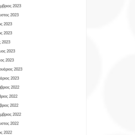
μβριος 2023
υστος 2023
ος 2023
ος 2023
 2023
ιος 2023
ος 2023
υάριος 2023
άριος 2023
βριος 2022
ριος 2022
βριος 2022
μβριος 2022
υστος 2022
ος 2022