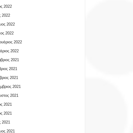
ος 2022
 2022
ιος 2022
ος 2022
υάριος 2022
άριος 2022
βριος 2021
ριος 2021
βριος 2021
μβριος 2021
υστος 2021
ος 2021
ος 2021
 2021
ιος 2021