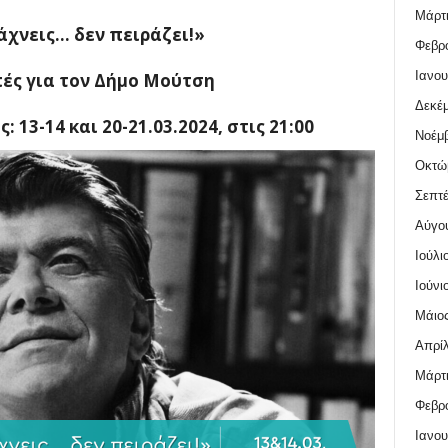
Μάρτι
άχνεις… δεν πειράζει!»
Φεβρο
Ιανου
ές για τον Δήμο Μούτση
Δεκέμ
 13-14 και 20-21.03.2024,
στις 21:00
Νοέμβ
Οκτώ
Σεπτέ
Αύγο
Ιούλι
Ιούνι
Μάιος
Απρίλ
Μάρτι
Φεβρο
Ιανου