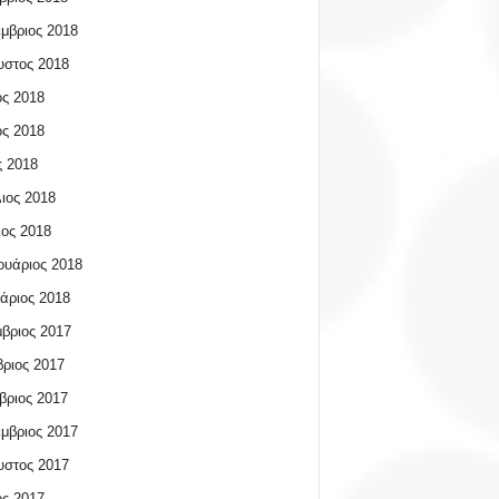
μβριος 2018
υστος 2018
ος 2018
ος 2018
 2018
ιος 2018
ος 2018
υάριος 2018
άριος 2018
βριος 2017
ριος 2017
βριος 2017
μβριος 2017
υστος 2017
ος 2017