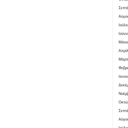
Σεπτέ
Αύγο
Ιούλι
Ιούνι
Μάιος
Απρίλ
Μάρτι
Φεβρο
Ιανου
Δεκέμ
Νοέμβ
Οκτώ
Σεπτέ
Αύγο
Ιούλι