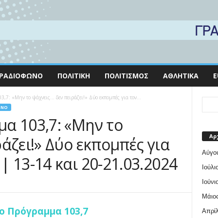
ΡΑΔΙΌΦΩΝΟ
ΠΟΛΙΤΙΚΉ
ΠΟΛΙΤΙΣΜΌΣ
ΑΘΛΗΤΙΚΆ
E
,7: «Μην το ψάχνεις… δεν πειράζει!» Δύο εκπομπές για τον...
ΩΝΟ
α 103,7: «Μην το
Αρ
άζει!» Δύο εκπομπές για
Αύγο
 13-14 και 20-21.03.2024
Ιούλι
Ιούνι
Μάιος
ο Πρόγραμμα 103,7
Απρίλ