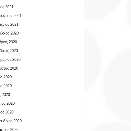
ος 2021
υάριος 2021
άριος 2021
βριος 2020
ριος 2020
βριος 2020
μβριος 2020
υστος 2020
ος 2020
ος 2020
 2020
ιος 2020
ος 2020
υάριος 2020
άριος 2020