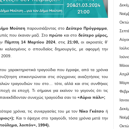
Δεκέμ
Νοέμβ
Οκτώ
Δήμο Μούτση
παρουσιάζοντας στο
Δεύτερο Πρόγραμμα
,
Σεπτέ
ομπές που έκαναν μαζί. Στο
πρώτο
και στο
δεύτερο μέρος,
Αύγο
ην
Πέμπτη 14 Μαρτίου
2024
, στις
21:00,
οι ακροατές θ’
Ιούλι
ν καλεσμένος ο σπουδαίος δημιουργός, με αφορμή την
 2009.
Ιούνι
Μάιος
του χαρακτηριστικά τραγούδια που έγραψε, από τα χρόνια
Απρίλ
υζήτηση επικεντρώνεται στις σύγχρονες αναζητήσεις του
Μάρτι
λιών τραγουδιών του στο… τότε, αλλά και στις συνθήκες
οχή σε εποχή. Τι σήμαινε για εκείνον το γεγονός ότι τις
Φεβρο
 επανεκδίδονταν συνεχώς τραγούδια σαν το
«Αύριο πάλι»;
Ιανου
Δεκέμ
ότερα χρόνια, τις συνεργασίες του με τον
Νίκο Γκάτσο
ή
Νοέμβ
ριος»);
Και τι έψαχνε στο τραγούδι, τόσα χρόνια μετά την
 πούλημα, λοιπόν», 1994).
Οκτώ