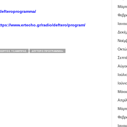
Μάρτι
defteroprogramma/
Φεβρο
Ιανου
ttps://www.ertecho.gr/radio/deftero/program/
Δεκέμ
Νοέμβ
Οκτώ
ΓΙΏΡΓΟΣ ΤΣΆΜΠΡΑΣ
ΔΕΎΤΕΡΟ ΠΡΌΓΡΑΜΜΑ»
Σεπτέ
Αύγο
Ιούλι
Ιούνι
Μάιος
Απρίλ
Μάρτι
Φεβρο
Ιανου