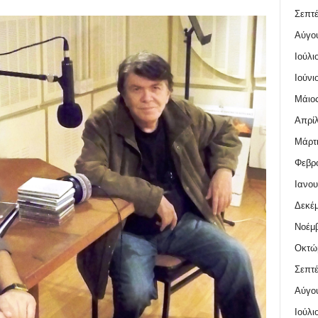
Σεπτέ
Αύγο
Ιούλι
Ιούνι
Μάιος
Απρίλ
Μάρτι
Φεβρο
Ιανου
Δεκέμ
Νοέμβ
Οκτώ
Σεπτέ
Αύγο
Ιούλι