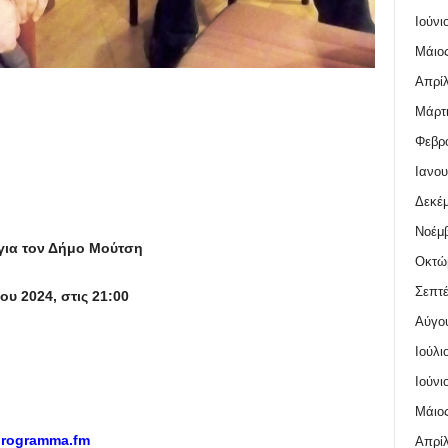
Ιούνι
Μάιος
Απρίλ
Μάρτι
Φεβρο
Ιανου
Δεκέμ
Νοέμβ
για τον Δήμο Μούτση
Οκτώ
Σεπτέ
ου 2024, στις 21:00
Αύγο
Ιούλι
Ιούνι
Μάιος
programma.fm
Απρίλ