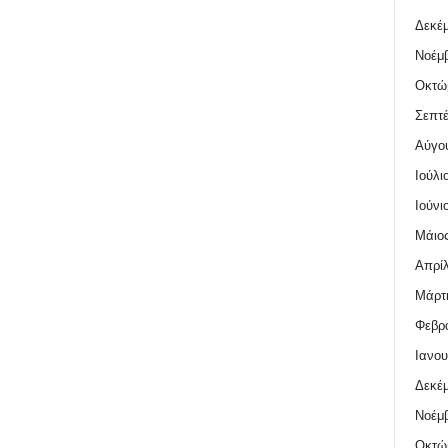
Δεκέμ
Νοέμβ
Οκτώ
Σεπτέ
Αύγο
Ιούλι
Ιούνι
Μάιος
Απρίλ
Μάρτι
Φεβρο
Ιανου
Δεκέμ
Νοέμβ
Οκτώ