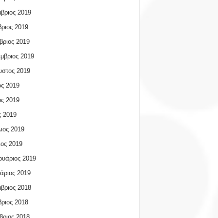
βριος 2019
ριος 2019
βριος 2019
μβριος 2019
υστος 2019
ος 2019
ος 2019
 2019
ιος 2019
ος 2019
υάριος 2019
άριος 2019
βριος 2018
ριος 2018
βριος 2018