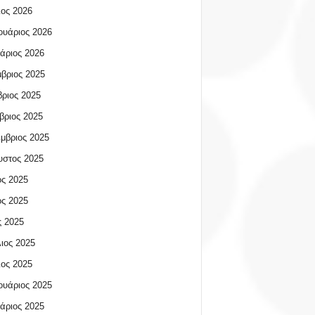
ος 2026
υάριος 2026
άριος 2026
βριος 2025
ριος 2025
βριος 2025
μβριος 2025
υστος 2025
ος 2025
ος 2025
 2025
ιος 2025
ος 2025
υάριος 2025
άριος 2025