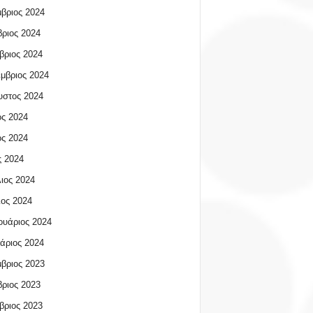
βριος 2024
ριος 2024
βριος 2024
μβριος 2024
υστος 2024
ος 2024
ος 2024
 2024
ιος 2024
ος 2024
υάριος 2024
άριος 2024
βριος 2023
ριος 2023
βριος 2023