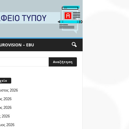
UROVISION – EBU
χείο
υστος 2026
ος 2026
ος 2026
 2026
ιος 2026