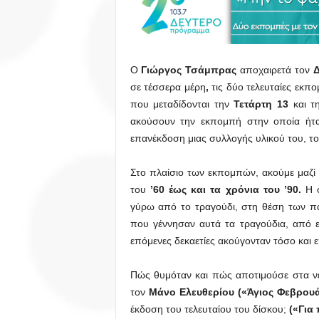
Ο
Γιώργος Τσάμπρας
αποχαιρετά τον
σε τέσσερα μέρη
,
τις δύο τελευταίες εκπ
που μεταδίδονται την
Τετάρτη 13
και τ
ακούσουν την εκπομπή στην οποία ήτα
επανέκδοση μιας συλλογής υλικού του, το
Στο πλαίσιο των εκπομπών, ακούμε μαζί 
του
’60 έως και τα χρόνια του ’90.
Η σ
γύρω από το τραγούδι, στη θέση των πα
που γέννησαν αυτά τα τραγούδια, από επ
επόμενες δεκαετίες ακούγονταν τόσο και
Πώς θυμόταν και πώς αποτιμούσε στα νε
τον
Μάνο Ελευθερίου
(«Άγιος Φεβρουά
έκδοση του τελευταίου του δίσκου;
(«Για