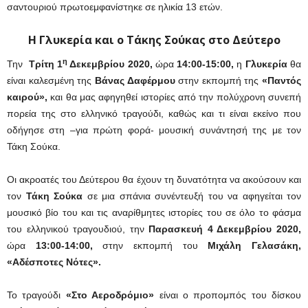
σαντουριού πρωτοεμφανίστηκε σε ηλικία 13 ετών.
Η Γλυκερία και ο Τάκης Σούκας στο Δεύτερο
η
Την
Τρίτη 1
Δεκεμβρίου 2020,
ώρα
14:00-15:00,
η
Γλυκερία
θα
είναι καλεσμένη της
Βάνας Δαφέρμου
στην εκπομπή της
«Παντός
καιρού»,
και θα μας αφηγηθεί ιστορίες από την πολύχρονη συνεπή
πορεία της στο ελληνικό τραγούδι, καθώς και τι είναι εκείνο που
οδήγησε στη –για πρώτη φορά- μουσική συνάντησή της με τον
Τάκη Σούκα.
Οι ακροατές του Δεύτερου θα έχουν τη δυνατότητα να ακούσουν και
τον
Τάκη Σούκα
σε μια σπάνια συνέντευξή του να αφηγείται τον
μουσικό βίο του και τις αναρίθμητες ιστορίες του σε όλο το φάσμα
του ελληνικού τραγουδιού, την
Παρασκευή 4 Δεκεμβρίου 2020,
ώρα
13:00-14:00,
στην εκπομπή του
Μιχάλη Γελασάκη,
«Αδέσποτες Νότες».
Το τραγούδι
«Στο Αεροδρόμιο»
είναι ο προπομπός του δίσκου