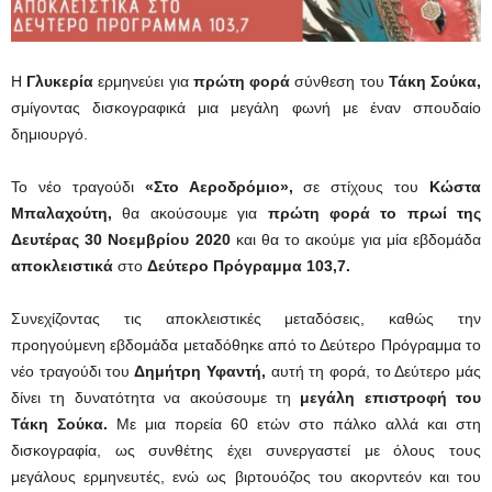
Η
Γλυκερία
ερμηνεύει για
πρώτη φορά
σύνθεση του
Τάκη Σούκα,
σμίγοντας δισκογραφικά μια μεγάλη φωνή με έναν σπουδαίο
δημιουργό.
Το νέο τραγούδι
«Στο Αεροδρόμιο»,
σε στίχους του
Κώστα
Μπαλαχούτη,
θα ακούσουμε για
πρώτη
φορά το πρωί της
Δευτέρας 30 Νοεμβρίου 2020
και θα το ακούμε για μία εβδομάδα
αποκλειστικά
στο
Δεύτερο Πρόγραμμα 103,7.
Συνεχίζοντας τις αποκλειστικές μεταδόσεις, καθώς την
προηγούμενη εβδομάδα μεταδόθηκε από το Δεύτερο Πρόγραμμα το
νέο τραγούδι του
Δημήτρη Υφαντή,
αυτή τη φορά, το Δεύτερο μάς
δίνει τη δυνατότητα να ακούσουμε τη
μεγάλη επιστροφή του
Τάκη Σούκα.
Με μια πορεία 60 ετών στο πάλκο αλλά και στη
δισκογραφία, ως συνθέτης έχει συνεργαστεί με όλους τους
μεγάλους ερμηνευτές, ενώ ως βιρτουόζος του ακορντεόν και του