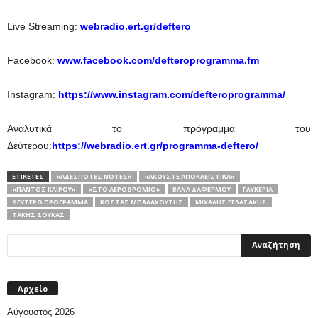
Live Streaming:
webradio.ert.gr/deftero
Facebook:
www.facebook.com/defteroprogramma.fm
Instagram:
https://www.instagram.com/defteroprogramma/
Αναλυτικά το πρόγραμμα του
Δεύτερου:
https://webradio.ert.gr/programma-deftero/
ΕΤΙΚΕΤΕΣ
«ΑΔΈΣΠΟΤΕΣ ΝΌΤΕΣ»
«ΑΚΟΎΣΤΕ ΑΠΟΚΛΕΙΣΤΙΚΆ»
«ΠΑΝΤΌΣ ΚΑΙΡΟΎ»
«ΣΤΟ ΑΕΡΟΔΡΌΜΙΟ»
ΒΆΝΑ ΔΑΦΈΡΜΟΥ
ΓΛΥΚΕΡΊΑ
ΔΕΎΤΕΡΟ ΠΡΌΓΡΑΜΜΑ
ΚΏΣΤΑΣ ΜΠΑΛΑΧΟΎΤΗΣ
ΜΙΧΆΛΗΣ ΓΕΛΑΣΆΚΗΣ
ΤΆΚΗΣ ΣΟΎΚΑΣ
Αρχείο
Αύγουστος 2026