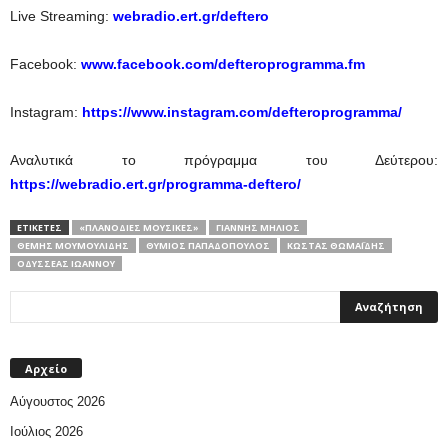
Live Streaming:
webradio.ert.gr/deftero
Facebook:
www.facebook.com/defteroprogramma.fm
Instagram:
https://www.instagram.com/defteroprogramma/
Αναλυτικά το πρόγραμμα του Δεύτερου:
https://webradio.ert.gr/programma-deftero/
ΕΤΙΚΕΤΕΣ
«ΠΛΑΝΌΔΙΕΣ ΜΟΥΣΙΚΈΣ»
ΓΙΆΝΝΗΣ ΜΗΛΙΌΣ
ΘΈΜΗΣ ΜΟΥΜΟΥΛΊΔΗΣ
ΘΎΜΙΟΣ ΠΑΠΑΔΌΠΟΥΛΟΣ
ΚΏΣΤΑΣ ΘΩΜΑΪΔΗΣ
ΟΔΥΣΣΈΑΣ ΙΩΆΝΝΟΥ
Αρχείο
Αύγουστος 2026
Ιούλιος 2026