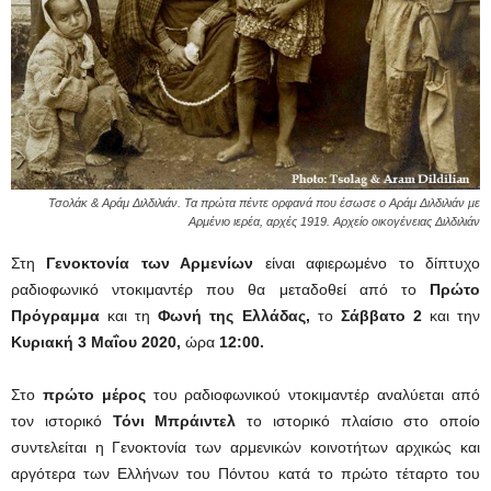
Τσολάκ & Αράμ Διλδιλιάν. Τα πρώτα πέντε ορφανά που έσωσε ο Αράμ Διλδιλιάν με
Αρμένιο ιερέα, αρχές 1919. Αρχείο οικογένειας Διλδιλιάν
Στη
Γενοκτονία των Αρμενίων
είναι αφιερωμένο το δίπτυχο
ραδιοφωνικό ντοκιμαντέρ που θα μεταδοθεί από το
Πρώτο
Πρόγραμμα
και τη
Φωνή της Ελλάδας,
το
Σάββατο 2
και την
Κυριακή 3 Μαΐου 2020,
ώρα
12:00.
Στο
πρώτο μέρος
του ραδιοφωνικού ντοκιμαντέρ αναλύεται από
τον ιστορικό
Τόνι Μπράιντελ
το ιστορικό πλαίσιο στο οποίο
συντελείται η Γενοκτονία των αρμενικών κοινοτήτων αρχικώς και
αργότερα των Ελλήνων του Πόντου κατά το πρώτο τέταρτο του