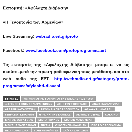
Εκπομπή: «Αφύλαχτη Διάβαση»
«Η Γενοκτονία των Αρμενίων»
Live Streaming:
webradio.ert.gr/proto
Facebook:
www.facebook.com/protoprogramma.ert
Τις εκπομπές της «Αφύλαχτης Διάβασης» μπορείτε να τις
ακούτε -μετά την πρώτη ραδιοφωνική τους μετάδοση- και στο
web radio της ΕΡΤ:
http://webradio.ert.gr/category/proto-
programma/afylachti-diavasi
ΕΤΙΚΕΤΕΣ
«ΑΡΜΈΝΙΟΙ ΦΩΤΟΓΡΆΦΟΙ ΤΗΣ ΝΊΚΑΙΑΣ 1922-1960»
«Η ΓΕΝΟΚΤΟΝΊΑ ΤΩΝ ΑΡΜΕΝΊΩΝ»
ΆΓΗΣ ΓΥΦΤΌΠΟΥΛΟΣ
ΑΝΑΪ́Σ ΚΑΖΑΝΤΖΙΆΝ
ΑΡΣΑΒΊΡ ΚΑΖΑΝΤΖΙΆΝ
ΑΡΧΟΝΤΊΑ ΠΑΠΑΔΟΠΟΎΛΟΥ
ΑΦΥΛΑΧΤΗ ΔΙΑΒΑΣΗ
ΓΕΠΡΑΞΊΑ ΓΚΕΒΟΡΙΆΝ
Η ΦΩΝΗ ΤΗΣ ΕΛΛΑΔΑΣ
ΘΩΜΆΣ ΣΊΔΕΡΗΣ
ΚΟΚΚΙΝΙΆ
ΜΆΝΟΣ ΦΑΡΑΤΖΙΆΝ
ΜΑΡΊΑ ΠΟΎΛΟΥ
ΜΑΡΙΆΝ ΜΑΝΟΥΚΙΆΝ
ΜΩΥΣΉΣ ΧΑΝΕΣΑΝΙΆΝ
ΝΊΚΑΙΑ
ΟΙΚΟΓΈΝΕΙΑ ΔΙΛΔΙΛΙΆΝ
ΠΡΩΤΟ ΠΡΟΓΡΑΜΜΑ
ΠΩΛ ΦΑΡΑΤΖΙΆΝ
ΤΌΝΙ ΜΠΡΆΙΝΤΕΛ
ΧΆΙΚ ΚΑΣΑΡΤΖΙΆΝ