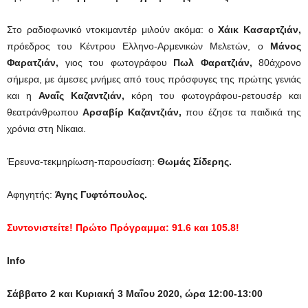
Στο ραδιοφωνικό ντοκιμαντέρ μιλούν ακόμα: ο
Χάικ Κασαρτζιάν,
πρόεδρος του Κέντρου Ελληνο-Αρμενικών Μελετών, ο
Μάνος
Φαρατζιάν,
γιος του φωτογράφου
Πωλ Φαρατζιάν,
80άχρονο
σήμερα, με άμεσες μνήμες από τους πρόσφυγες της πρώτης γενιάς
και η
Αναΐς Καζαντζιάν,
κόρη του φωτογράφου-ρετουσέρ και
θεατράνθρωπου
Αρσαβίρ Καζαντζιάν,
που έζησε τα παιδικά της
χρόνια στη Νίκαια.
Έρευνα-τεκμηρίωση-παρουσίαση:
Θωμάς Σίδερης.
Αφηγητής:
Άγης Γυφτόπουλος.
Συντονιστείτε! Πρώτο Πρόγραμμα: 91.6 και 105.8!
Info
Σάββατο 2 και Κυριακή 3 Μαΐου 2020, ώρα 12:00-13:00