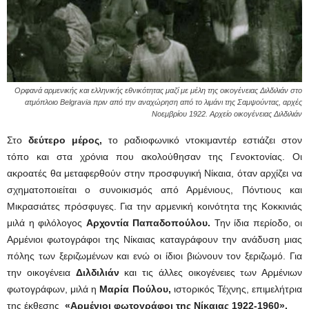
Ορφανά αρμενικής και ελληνικής εθνικότητας μαζί με μέλη της οικογένειας Διλδιλιάν στο
ατμόπλοιο Belgravia πριν από την αναχώρηση από το λιμάνι της Σαμψούντας, αρχές
Νοεμβρίου 1922. Αρχείο οικογένειας Διλδιλιάν
Στο
δεύτερο μέρος,
το ραδιοφωνικό ντοκιμαντέρ εστιάζει στον
τόπο και στα χρόνια που ακολούθησαν της Γενοκτονίας. Οι
ακροατές θα μεταφερθούν στην προσφυγική Νίκαια, όταν αρχίζει να
σχηματοποιείται ο συνοικισμός από Αρμένιους, Πόντιους και
Μικρασιάτες πρόσφυγες. Για την αρμενική κοινότητα της Κοκκινιάς
μιλά η φιλόλογος
Αρχοντία Παπαδοπούλου.
Την ίδια περίοδο, οι
Αρμένιοι φωτογράφοι της Νίκαιας καταγράφουν την ανάδυση μιας
πόλης των ξεριζωμένων και ενώ οι ίδιοι βιώνουν τον ξεριζωμό. Για
την οικογένεια
Διλδιλιάν
και τις άλλες οικογένειες των Αρμένιων
φωτογράφων, μιλά η
Μαρία Πούλου,
ιστορικός Τέχνης, επιμελήτρια
της έκθεσης
«Αρμένιοι φωτογράφοι της Νίκαιας 1922-1960».