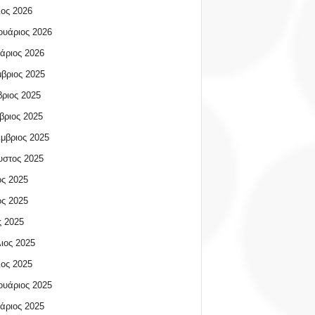
ος 2026
υάριος 2026
άριος 2026
βριος 2025
ριος 2025
βριος 2025
μβριος 2025
υστος 2025
ος 2025
ος 2025
 2025
ιος 2025
ος 2025
υάριος 2025
άριος 2025