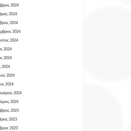
βριος 2024
ριος 2024
βριος 2024
μβριος 2024
υστος 2024
ος 2024
ος 2024
 2024
ιος 2024
ος 2024
υάριος 2024
άριος 2024
βριος 2023
ριος 2023
βριος 2023