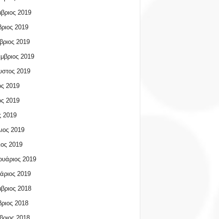
βριος 2019
ριος 2019
βριος 2019
μβριος 2019
υστος 2019
ος 2019
ος 2019
 2019
ιος 2019
ος 2019
υάριος 2019
άριος 2019
βριος 2018
ριος 2018
βριος 2018