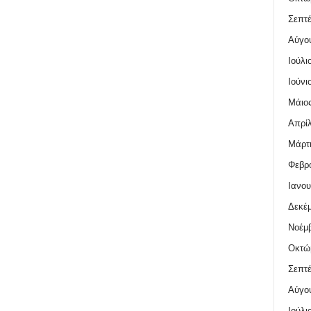
Σεπτέ
Αύγο
Ιούλι
Ιούνι
Μάιος
Απρίλ
Μάρτι
Φεβρο
Ιανου
Δεκέμ
Νοέμβ
Οκτώ
Σεπτέ
Αύγο
Ιούλι