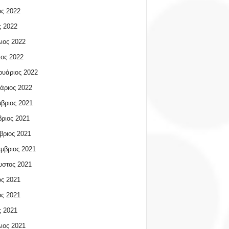
ος 2022
 2022
ιος 2022
ος 2022
υάριος 2022
άριος 2022
βριος 2021
ριος 2021
βριος 2021
μβριος 2021
υστος 2021
ος 2021
ος 2021
 2021
ιος 2021