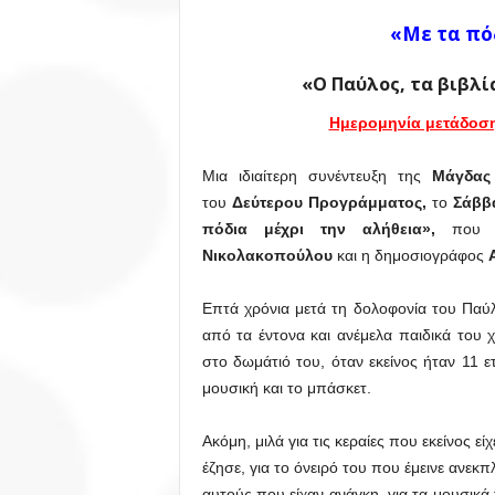
«Με τα πό
«Ο Παύλος, τα βιβλί
Ημερομηνία μετάδοσης
Μια ιδιαίτερη συνέντευξη της
Μάγδα
του
Δεύτερου Προγράμματος,
το
Σάββα
πόδια μέχρι την αλήθεια»,
που 
Νικολακοπούλου
και η δημοσιογράφος
Επτά χρόνια μετά τη δολοφονία του Πα
από τα έντονα και ανέμελα παιδικά του 
στο δωμάτιό του, όταν εκείνος ήταν 11 ε
μουσική και το μπάσκετ.
Ακόμη, μιλά για τις κεραίες που εκείνος ε
έζησε, για το όνειρό του που έμεινε ανεκπ
αυτούς που είχαν ανάγκη, για τα μουσικά 