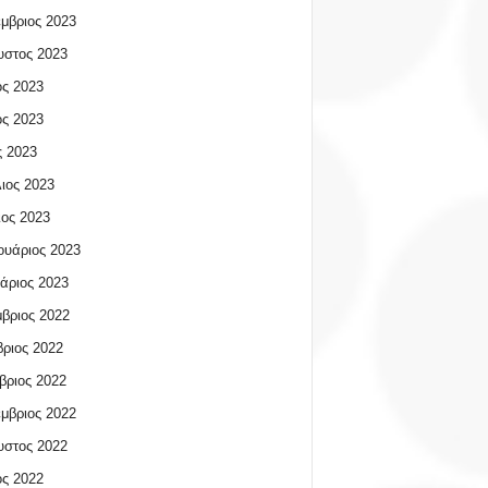
μβριος 2023
υστος 2023
ος 2023
ος 2023
 2023
ιος 2023
ος 2023
υάριος 2023
άριος 2023
βριος 2022
ριος 2022
βριος 2022
μβριος 2022
υστος 2022
ος 2022