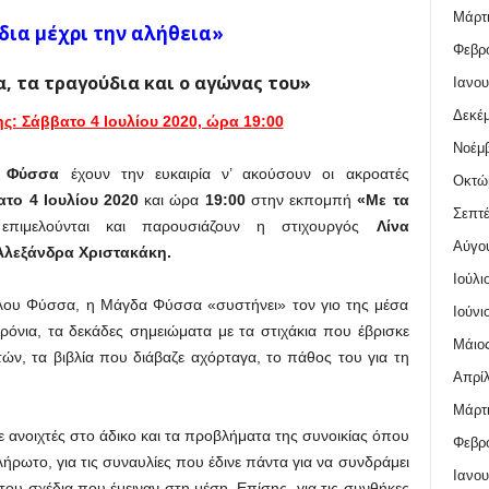
Μάρτι
δια μέχρι την αλήθεια»
Φεβρο
α, τα τραγούδια και ο αγώνας του»
Ιανου
Δεκέμ
: Σάββατο 4 Ιουλίου 2020, ώρα 19:00
Νοέμβ
ς Φύσσα
έχουν την ευκαιρία ν’ ακούσουν οι ακροατές
Οκτώ
το 4 Ιουλίου 2020
και ώρα
19:00
στην εκπομπή
«Με τα
Σεπτέ
επιμελούνται και παρουσιάζουν η στιχουργός
Λίνα
Αύγο
Αλεξάνδρα Χριστακάκη.
Ιούλι
ύλου Φύσσα, η Μάγδα Φύσσα «συστήνει» τον γιο της μέσα
Ιούνι
χρόνια, τα δεκάδες σημειώματα με τα στιχάκια που έβρισκε
Μάιος
τών, τα βιβλία που διάβαζε αχόρταγα, το πάθος του για τη
Απρίλ
Μάρτι
ίχε ανοιχτές στο άδικο και τα προβλήματα της συνοικίας όπου
Φεβρο
λήρωτο, για τις συναυλίες που έδινε πάντα για να συνδράμει
Ιανου
του σχέδια που έμειναν στη μέση. Επίσης, για τις συνθήκες