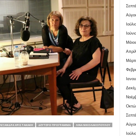
Σεπτέ
Αύγο
Ιούλι
Ιούνι
Μάιος
Απρίλ
Μάρτι
Φεβρο
Ιανου
Δεκέμ
Νοέμβ
Οκτώ
Σεπτέ
Αύγο
ΛΕΞΆΝΔΡΑ ΧΡΙΣΤΑΚΆΚΗ
ΔΕΎΤΕΡΟ ΠΡΌΓΡΑΜΜΑ
ΛΊΝΑ ΝΙΚΟΛΑΚΟΠΟΎΛΟΥ
Ιούλι