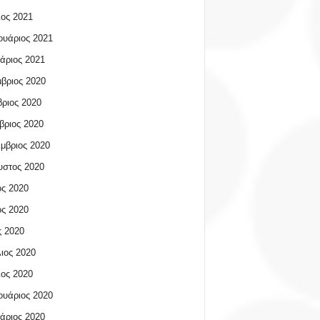
ος 2021
υάριος 2021
άριος 2021
βριος 2020
ριος 2020
βριος 2020
μβριος 2020
υστος 2020
ος 2020
ος 2020
 2020
ιος 2020
ος 2020
υάριος 2020
άριος 2020