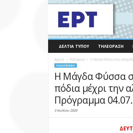
ΔΕΛΤΊΑ ΤΎΠΟΥ
ΤΗΛΕΌΡΑΣΗ
Αρχική
Ραδιόφωνο
Η Μάγδα Φύσσα στην εκπομπή «
ΡΑΔΙΌΦΩΝΟ
Η Μάγδα Φύσσα σ
πόδια μέχρι την α
Πρόγραμμα 04.07
3 Ιουλίου 2020
ΔΕΥ