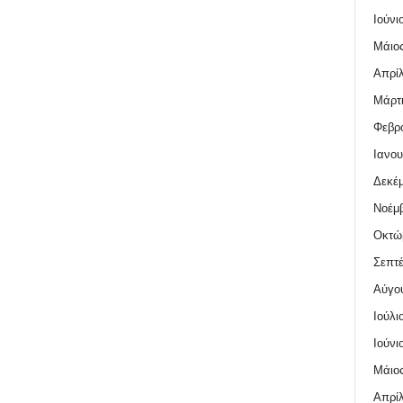
Ιούνι
Μάιος
Απρίλ
Μάρτι
Φεβρο
Ιανου
Δεκέμ
Νοέμβ
Οκτώ
Σεπτέ
Αύγο
Ιούλι
Ιούνι
Μάιος
Απρίλ