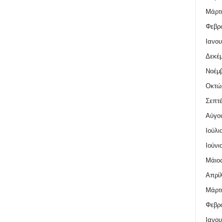
Μάρτι
Φεβρο
Ιανου
Δεκέμ
Νοέμβ
Οκτώ
Σεπτέ
Αύγο
Ιούλι
Ιούνι
Μάιος
Απρίλ
Μάρτι
Φεβρο
Ιανου