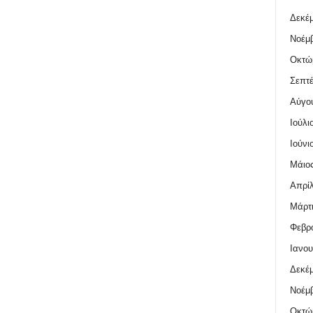
Δεκέμ
Νοέμβ
Οκτώ
Σεπτέ
Αύγο
Ιούλι
Ιούνι
Μάιος
Απρίλ
Μάρτι
Φεβρο
Ιανου
Δεκέμ
Νοέμβ
Οκτώ