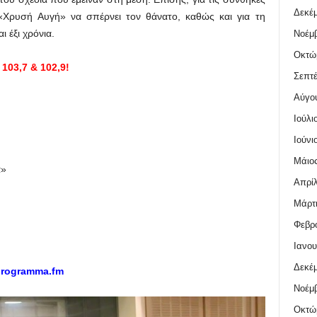
Δεκέμ
 «Χρυσή Αυγή» να σπέρνει τον θάνατο, καθώς και για τη
 έξι χρόνια.
Νοέμβ
Οκτώ
103,7 & 102,9!
Σεπτέ
Αύγο
Ιούλι
Ιούνι
Μάιος
α»
Απρίλ
Μάρτι
Φεβρο
Ιανου
Δεκέμ
programma.fm
Νοέμβ
Οκτώ