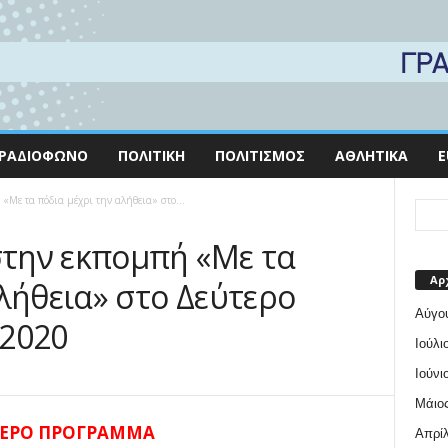
ΡΑΔΙΌΦΩΝΟ
ΠΟΛΙΤΙΚΉ
ΠΟΛΙΤΙΣΜΌΣ
ΑΘΛΗΤΙΚΆ
E
Με τα πόδια μέχρι την αλήθεια» στο...
την εκπομπή «Με τα
Αρ
λήθεια» στο Δεύτερο
Αύγο
.2020
Ιούλι
Ιούνι
Μάιος
ΤΕΡΟ ΠΡΟΓΡΑΜΜΑ
Απρίλ