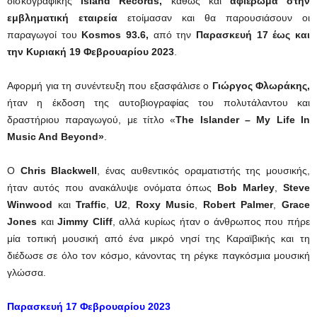
δισκογραφικής
Island
Records,
καθώς και
αφιέρωμα
στην
εμβληματική εταιρεία
ετοίμασαν και θα παρουσιάσουν οι
παραγωγοί του
Kosmos 93.6,
από την
Παρασκευή 17 έως και
την Κυριακή 19 Φεβρουαρίου 2023
.
Αφορμή για τη συνέντευξη που εξασφάλισε ο
Γιώργος Φλωράκης,
ήταν η έκδοση της αυτοβιογραφίας του πολυτάλαντου και
δραστήριου παραγωγού, με τίτλο «
The Islander – My Life In
Music And Beyond»
.
Ο
Chris Blackwell
, ένας αυθεντικός οραματιστής της μουσικής,
ήταν αυτός που ανακάλυψε ονόματα όπως
Bob Marley
,
Steve
Winwood
και
Traffic
,
U2
,
Roxy Music
,
Robert Palmer
,
Grace
Jones
και
Jimmy Cliff
, αλλά κυρίως ήταν ο άνθρωπος που πήρε
μία τοπική μουσική από ένα μικρό νησί της Καραϊβικής και τη
διέδωσε σε όλο τον κόσμο, κάνοντας τη ρέγκε παγκόσμια μουσική
γλώσσα.
Παρασκευή 17 Φεβρουαρίου 2023