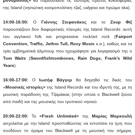
μονομανούς»
θα παρουσιάσει τις τέσσερις πρώτες κυκλοφορίες
της Island (νησιώτικη κοσμοπολίτικη τζαζ, calypso και πρώιμο ska).
14:00-16:00:
Ο
Γιάννης Στεφανάκος
και το
Ζουρ Φιξ
παρουσιάζουν δύο διαφορετικές πλευρές της Island Records: αυτή
του αγγλικού folk και progressive rock/art rock (
Fairport
Convention, Traffic, Jethro Tull, Roxy Music
κ.α.), καθώς και τα
τρία εμβληματικά άλμπουμ που ηχογράφησε για λογαριασμό της ο
Tom Waits
(
Swordfishtrombones, Rain Dogs, Frank’s Wild
Years
).
16:00-17:00:
Ο
Ιωσήφ Βάγγερ
θα διηγηθεί τις δικές του
«
Μουσικές ιστορίες»
της Island Records και του ιδρυτή της, με τη
μουσική παράδοση της Τζαμάικας (στην οποία ο Blackwell ζούσε
από παιδί) και της μουσικής του τροπικού νησιού.
20:00-22:00:
Το
«Fresh Unlimited»
της
Μαρίας Μαρκουλή
ασχολείται με την Island προσπαθώντας να εντοπίσει τα ίχνη που
συνδέουν το όραμα του Blackwell με τη μουσική του σήμερα,