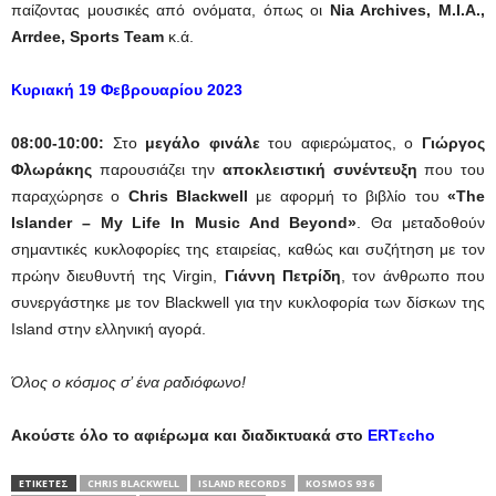
παίζοντας μουσικές από ονόματα, όπως οι
Nia Archives, M.I.A.,
Arrdee, Sports Team
κ.ά.
Κυριακή 19 Φεβρουαρίου 2023
08:00-10:00:
Στο
μεγάλο φινάλε
του αφιερώματος, ο
Γιώργος
Φλωράκης
παρουσιάζει την
αποκλειστική συνέντευξη
που του
παραχώρησε ο
Chris Blackwell
με αφορμή το βιβλίο του
«The
Islander – My Life In Music And Beyond»
. Θα μεταδοθούν
σημαντικές κυκλοφορίες της εταιρείας, καθώς και συζήτηση με τον
πρώην διευθυντή της Virgin,
Γιάννη Πετρίδη
, τον άνθρωπο που
συνεργάστηκε με τον Blackwell για την κυκλοφορία των δίσκων της
Island στην ελληνική αγορά.
Όλος ο κόσμος σ’ ένα ραδιόφωνο!
Ακούστε όλο το αφιέρωμα και διαδικτυακά στο
ERTεcho
ΕΤΙΚΕΤΕΣ
CHRIS BLACKWELL
ISLAND RECORDS
KOSMOS 93 6