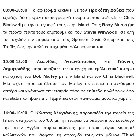
08:00-10:00:
Το αφιέρωμα ξεκινάει με τον
Προκόπη Δούκα
που
εξετάζει δύο μεγάλα δισκογραφικά ονόματα που ανέδειξε ο Chris
Blackwell με την υπογραφή τους στην Island. Τους
Roxy Music
(με
τα πρώτα πέντε τους άλμπουμ) και τον
Stevie Winwood
, σε όλη
του σχεδόν την πορεία από τους Spencer Davis Group και τους
Traffic, έως την πολύ επιτυχημένη σόλο καριέρα του.
10:00-12:00:
Λεωνίδας Αντωνόπουλος
και
Γιάννης
Δημητριάδης
παρουσιάζουν την υπέροχη και εμβληματική ιστορία
και σχέση του
Bob Marley
με την Island και τον Chris Blackwell.
Μία σχέση που εκτόξευσε τον Marley σε επίπεδα παγκόσμιου
αστέρα και γιγάντωσε την εταιρεία τόσο σε επίπεδο πωλήσεων όσο
και status και έβαλε την
Τζαμάικα
στον παγκόσμιο μουσικό χάρτη.
14:00-16:00:
Ο
Κώστας Αλαγιάννης
παρουσιάζει την πορεία της
Island στα χρόνια του ’80, με την εταιρεία να διευρύνει τον κατάλογό
της στην Αγγλία παρουσιάζοντας μια σειρά ρέγκε γκρουπ/
καλλιτεχνών που άφησαν τη σφραγίδα τους στο μέλλον (
Τhird