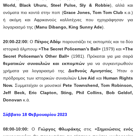
World, Black Uhuru, Steel Pulse, Sly & Robbie
), αλλά και
ονόματα πιο κοντά στην ποπ (
Grace Jones, Tom Tom Club
κ.α.)
ή ακόμη και Αφρικανούς καλλιτέχνες που ηχογράφησαν για
λογαριασμό της (
Manu Dibango, King Sunny Ade
).
20:00-22:00:
Ο
Πέτρος Αδάμ
παρουσιάζει τις εκπομπές και τα δύο
ιστορικά άλμπουμ
«The Secret Policeman’s Ball»
(1979) και
«The
Secret Policeman’s Other Ball»
(1981). Πρόκειται για μια σειρά
θεματικών συναυλιών και εκπομπών
για να συγκεντρωθούν
χρήματα για λογαριασμό της
Διεθνούς Αμνηστίας
. Ήταν ο
πρόδρομος των ιστορικών συναυλιών
Live Aid
και
Human Rights
Now.
Συμμετείχαν οι μουσικοί
Pete Townshend, Tom Robinson,
Jeff Beck, Eric Clapton, Sting, Phil Collins, Bob Geldof,
Donovan
κ.ά.
Σάββατο 18 Φεβρουαρίου 2023
08:00-10:00:
Ο
Γιώργος Φλωράκης
στις
«Σημειώσεις ενός