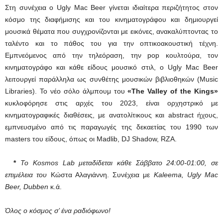
Στη συνέχεια ο Ugly Mac Beer γίνεται ιδιαίτερα περιζήτητος στον
κόσμο της διαφήμισης και του κινηματογράφου και δημιουργεί
μουσικά θέματα που συγχρονίζονται με εικόνες, ανακαλύπτοντας το
ταλέντο και το πάθος του για την οπτικοακουστική τέχνη.
Εμπνεόμενος από την τηλεόραση, την pop κουλτούρα, τον
κινηματογράφο και κάθε είδους μουσικό στιλ, ο Ugly Mac Beer
λειτουργεί παράλληλα ως συνθέτης μουσικών βιβλιοθηκών (Music
Libraries). Το νέο σόλο άλμπουμ του
«The Valley of the Kings»
κυκλοφόρησε στις αρχές του 2023, είναι ορχηστρικό με
κινηματογραφικές διαθέσεις, με ανατολίτικους και abstract ήχους,
εμπνευσμένο από τις παραγωγές της δεκαετίας του 1990 των
masters του είδους, όπως οι Madlib, DJ Shadow, RZA.
*
Το
Kosmos
Lab μεταδίδεται κάθε Σάββατο 24:00-01:00, σε
επιμέλεια του
Κώστα Αλαγιάννη. Συνέχεια με
Kaleema, Ugly Mac
Beer, Dubben
κ.ά.
Όλος ο κόσμος σ’ ένα ραδιόφωνο!