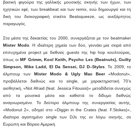
βασική φιγούρα της γαλλικής μουσικής σκηνής των ήχων, των
ηχητικών εφέ, των breakbeat και των remix, ενώ δημιουργεί και τη
δική του δισκογραφική ετικέτα Beatsqueeze, ως ανεξάρτητος
παραγωγός.
Στα μέσα της δεκαετίας του 2000, συνεργάζεται με τον beatmaker
Mister Modo
. Η ιδιαίτερη χημεία των δύο, γεννάει μια σειρά από
επιτυχημένα project με διεθνείς guests της hip hop κουλτούρας,
όπως οι
MF
Grimm
,
Kool
Keith
,
Psycho
Les
(
Beatnuts
),
Guilty
Simpson
,
Mike
Ladd
,
El
Da
Sensei
,
DJ
D
–
Styles
. Το 2009, το
άλμπουμ των
Mister Modo & Ugly Mac Beer
«Modonut»,
προβάλλεται διεθνώς και το single, με χαρακτηριστική 70’s
αισθητική, «Not Afraid (feat. Jessica Fitoussi)» μεταδίδεται συνεχώς
από τα μουσικά μέσα και καθιστά το δίδυμο διεθνώς
αναγνωρισμένο. Το δεύτερο άλμπουμ της συνεργασίας αυτής,
«Modonut 2», οδηγεί στο «Diggin in the Crates (feat. F.Stokes)»,
ιδιαίτερα αγαπημένο single των DJs της εν λόγω σκηνής, σε
Ευρώπη και Βόρειο Αμερική.