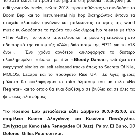
Το 2015 έκανε τα πρώτα του βήματα στη μουσική παραγωγή με 4
edit γνωστών tracks, ενώ το 2018 προσπαθώντας να συνδυάσει το
Βoom Bap και το Instrumental hip hop διατηρώντας έντονα τα
στοιχεία κλασικών οργάνων και μπλέκοντας το ύφος της world
music κυκλοφόρησε το πρώτο του ολοκληρωμένο release με τίτλο
«The Path»
,
τo οποίo αποτέλεσε και τη μουσική επένδυση στο
οδοιπορικό της εκπομπής «Άλλη διάσταση» της ΕΡΤ1 για το «18
άνω». Ένα χρόνο αργότερα κυκλοφόρησε το δεύτερο
ολοκληρωμένο release
με τίτλο
«Bloody Dance»,
ενώ έχει στο
ενεργητικό singles και self released tracks όπως το Secrets Of Nile,
MOLOS, Escape και το πρόσφατο Rise UP. Σε λίγες ημέρες
μάλιστα θα κυκλοφορήσει το τρίτο άλμπουμ του με τίτλο
«Νo
Regrets»
και το οποίο θα είναι διαθέσιμο σε βινύλιο και σε όλες τις
ψηφιακές πλατφόρμες.
*Το
Kosmos
Lab
μεταδίδεται κάθε Σάββατο 00:00-02:00, σε
επιμέλεια Κώστα Αλαγιάννη και Κων/νου Παντζόγλου.
Συνέχεια
με
Keno (aka Renegades Of Jazz), Palov, El Buho, DJ
Dolores, Gilles Peterson
κ
.
α
.