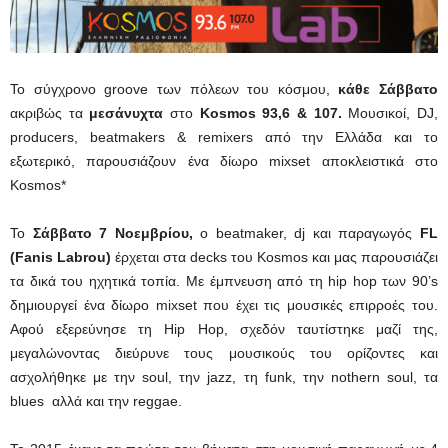
Το σύγχρονο groove των πόλεων του κόσμου,
κάθε Σάββατο
ακριβώς τα
μεσάνυχτα
στο
Kosmos 93,6 & 107.
Μουσικοί, DJ,
producers, beatmakers & remixers από την Ελλάδα και το
εξωτερικό, παρουσιάζουν ένα δίωρο mixset αποκλειστικά στο
Kosmos*
Το
Σάββατο 7 Νοεμβρίου,
ο beatmaker, dj και παραγωγός
FL
(Fanis Labrou)
έρχεται στα decks του Kosmos και μας παρουσιάζει
τα δικά του ηχητικά τοπία. Με έμπνευση από τη hip hop των 90’s
δημιουργεί ένα δίωρο mixset που έχει τις μουσικές επιρροές του.
Αφού εξερεύνησε τη Hip Hop, σχεδόν ταυτίστηκε μαζί της,
μεγαλώνοντας διεύρυνε τους μουσικούς του ορίζοντες και
ασχολήθηκε με την soul, την jazz, τη funk, την nothern soul, τα
blues αλλά και την reggae.