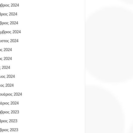
βριος 2024
ριος 2024
βριος 2024
μβριος 2024
υστος 2024
ος 2024
ος 2024
 2024
ιος 2024
ος 2024
υάριος 2024
άριος 2024
βριος 2023
ριος 2023
βριος 2023