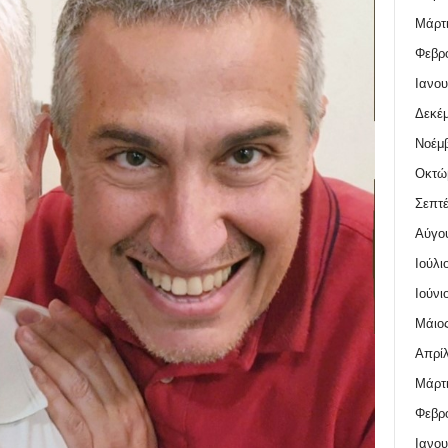
Μάρτι
Φεβρο
Ιανου
Δεκέμ
Νοέμβ
Οκτώ
Σεπτέ
Αύγο
Ιούλι
Ιούνι
Μάιος
Απρίλ
Μάρτι
Φεβρο
Ιανου