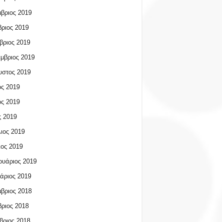
βριος 2019
ριος 2019
βριος 2019
μβριος 2019
υστος 2019
ος 2019
ος 2019
 2019
ιος 2019
ος 2019
υάριος 2019
άριος 2019
βριος 2018
ριος 2018
βριος 2018