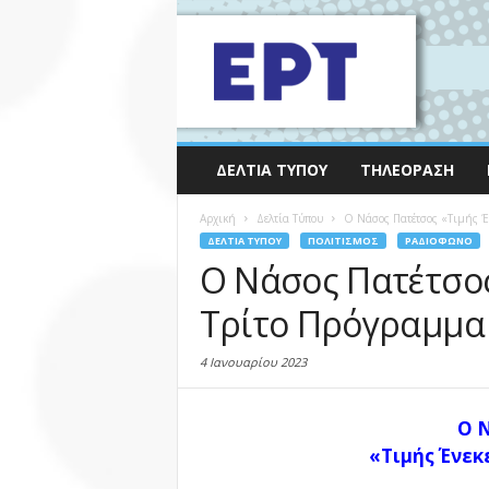
ΔΕΛΤΊΑ ΤΎΠΟΥ
ΤΗΛΕΌΡΑΣΗ
Αρχική
Δελτία Τύπου
Ο Νάσος Πατέτσος «Τιμής Έ
ΔΕΛΤΊΑ ΤΎΠΟΥ
ΠΟΛΙΤΙΣΜΌΣ
ΡΑΔΙΌΦΩΝΟ
Ο Νάσος Πατέτσος
Τρίτο Πρόγραμμα 
4 Ιανουαρίου 2023
Ο 
«Τιμής Ένεκ