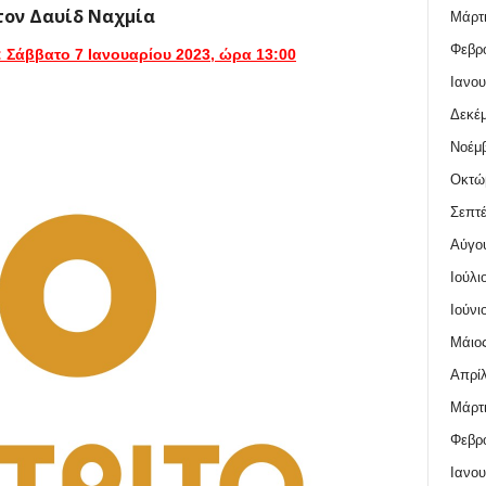
τον Δαυίδ Ναχμία
Μάρτι
Φεβρο
 Σάββατο 7 Ιανουαρίου 2023
, ώρα 13:00
Ιανου
Δεκέμ
Νοέμβ
Οκτώ
Σεπτέ
Αύγο
Ιούλι
Ιούνι
Μάιος
Απρίλ
Μάρτι
Φεβρο
Ιανου