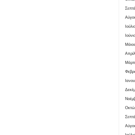
Σεπτέ
Αύγο
Ιούλι
Ιούνι
Μάιος
Απρίλ
Μάρτι
Φεβρο
Ιανου
Δεκέμ
Νοέμβ
Οκτώ
Σεπτέ
Αύγο
Ιούλι