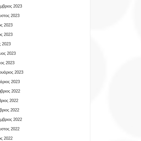
μβριος 2023
υστος 2023
ος 2023
ος 2023
 2023
ιος 2023
ος 2023
υάριος 2023
άριος 2023
βριος 2022
ριος 2022
βριος 2022
μβριος 2022
υστος 2022
ος 2022