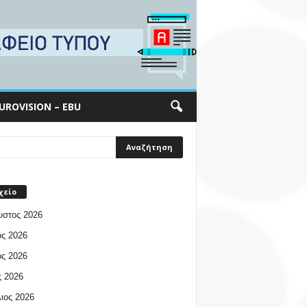
UROVISION – EBU
χείο
υστος 2026
ος 2026
ος 2026
 2026
ιος 2026