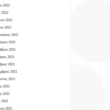
ος 2022
 2022
ιος 2022
ος 2022
υάριος 2022
άριος 2022
βριος 2021
ριος 2021
βριος 2021
μβριος 2021
υστος 2021
ος 2021
ος 2021
 2021
ιος 2021