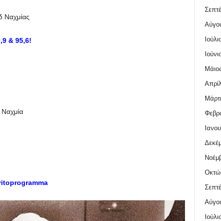
Σεπτέ
δ Ναχμίας
Αύγο
Ιούλι
9 & 95,6!
Ιούνι
Μάιος
Απρίλ
Μάρτι
 Ναχμία
Φεβρο
Ιανου
Δεκέμ
Νοέμβ
Οκτώ
ritoprogramma
Σεπτέ
Αύγο
Ιούλι