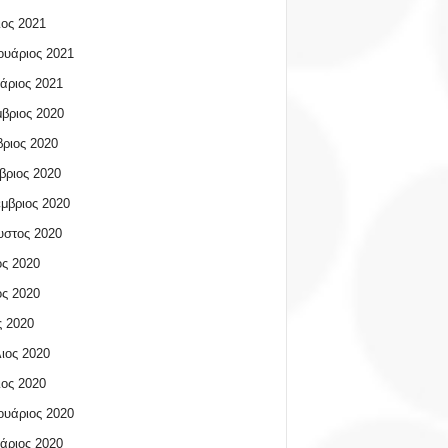
ος 2021
υάριος 2021
άριος 2021
βριος 2020
ριος 2020
βριος 2020
μβριος 2020
υστος 2020
ος 2020
ος 2020
 2020
ιος 2020
ος 2020
υάριος 2020
άριος 2020