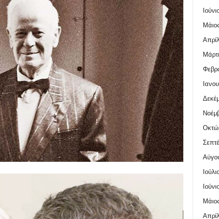
Ιούνι
Μάιος
Απρίλ
Μάρτι
Φεβρο
Ιανου
Δεκέμ
Νοέμβ
Οκτώ
Σεπτέ
Αύγο
Ιούλι
Ιούνι
Μάιος
Απρίλ