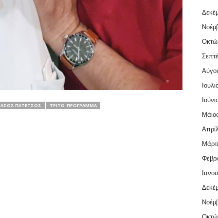
Δεκέμ
Νοέμβ
Οκτώ
Σεπτέ
Αύγο
Ιούλι
Ιούνι
ΆΣΟΣ ΠΑΤΈΤΣΟΣ
ΤΡΊΤΟ ΠΡΌΓΡΑΜΜΑ
Μάιος
Απρίλ
Μάρτι
Φεβρο
Ιανου
Δεκέμ
Νοέμβ
Οκτώ