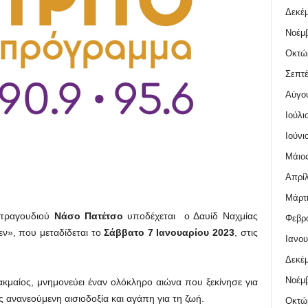
Δεκέμ
Νοέμβ
Οκτώ
Σεπτέ
Αύγο
Ιούλι
Ιούνι
Μάιος
Απρίλ
Μάρτι
 τραγουδιού
Νάσο Πατέτσο
υποδέχεται ο Δαυίδ Ναχμίας
Φεβρο
ν», που μεταδίδεται το
Σάββατο 7 Ιανουαρίου 2023
, στις
Ιανου
Δεκέμ
Νοέμβ
 ακμαίος, μνημονεύει έναν ολόκληρο αιώνα που ξεκίνησε για
ώς ανανεούμενη αισιοδοξία και αγάπη για τη ζωή.
Οκτώ