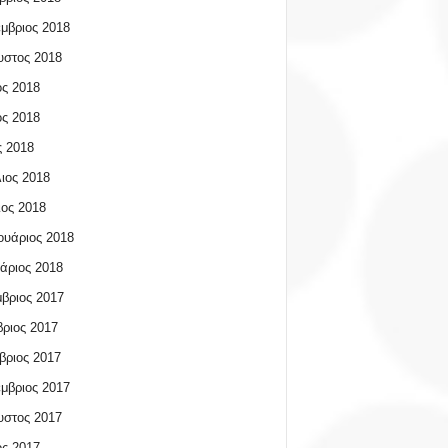
μβριος 2018
υστος 2018
ος 2018
ος 2018
 2018
ιος 2018
ος 2018
υάριος 2018
άριος 2018
βριος 2017
ριος 2017
βριος 2017
μβριος 2017
υστος 2017
ος 2017