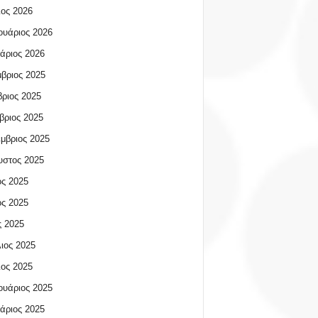
ος 2026
υάριος 2026
άριος 2026
βριος 2025
ριος 2025
βριος 2025
μβριος 2025
υστος 2025
ος 2025
ος 2025
 2025
ιος 2025
ος 2025
υάριος 2025
άριος 2025