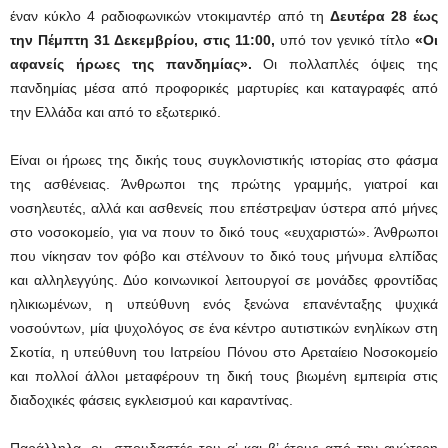
έναν κύκλο 4 ραδιοφωνικών ντοκιμαντέρ από τη
Δευτέρα 28 έως
την Πέμπτη 31 Δεκεμβρίου, στις 11:00,
υπό τον γενικό τίτλο
«Οι
αφανείς ήρωες της πανδημίας».
Οι πολλαπλές όψεις της
πανδημίας μέσα από προφορικές μαρτυρίες και καταγραφές από
την Ελλάδα και από το εξωτερικό.
Είναι οι ήρωες της δικής τους συγκλονιστικής ιστορίας στο φάσμα
της ασθένειας. Άνθρωποι της πρώτης γραμμής, γιατροί και
νοσηλευτές, αλλά και ασθενείς που επέστρεψαν ύστερα από μήνες
στο νοσοκομείο, για να πουν το δικό τους «ευχαριστώ». Άνθρωποι
που νίκησαν τον φόβο και στέλνουν το δικό τους μήνυμα ελπίδας
και αλληλεγγύης. Δύο κοινωνικοί λειτουργοί σε μονάδες φροντίδας
ηλικιωμένων, η υπεύθυνη ενός ξενώνα επανένταξης ψυχικά
νοσούντων, μία ψυχολόγος σε ένα κέντρο αυτιστικών ενηλίκων στη
Σκοτία, η υπεύθυνη του Ιατρείου Πόνου στο Αρεταίειο Νοσοκομείο
και πολλοί άλλοι μεταφέρουν τη δική τους βιωμένη εμπειρία στις
διαδοχικές φάσεις εγκλεισμού και καραντίνας.