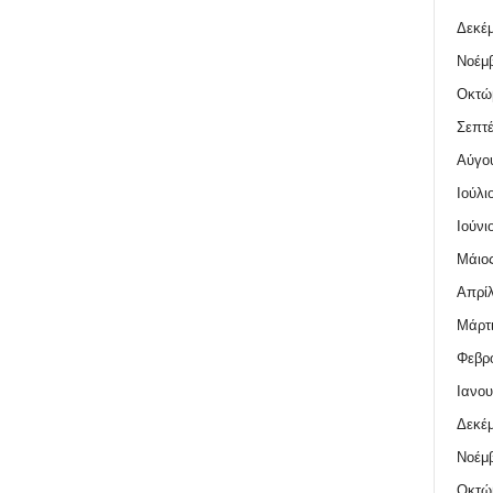
Δεκέμ
Νοέμβ
Οκτώ
Σεπτέ
Αύγο
Ιούλι
Ιούνι
Μάιος
Απρίλ
Μάρτι
Φεβρο
Ιανου
Δεκέμ
Νοέμβ
Οκτώ