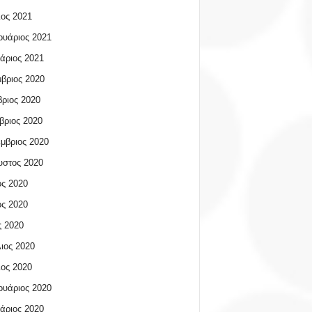
ος 2021
υάριος 2021
άριος 2021
βριος 2020
ριος 2020
βριος 2020
μβριος 2020
υστος 2020
ος 2020
ος 2020
 2020
ιος 2020
ος 2020
υάριος 2020
άριος 2020