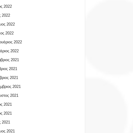
ος 2022
 2022
ιος 2022
ος 2022
υάριος 2022
άριος 2022
βριος 2021
ριος 2021
βριος 2021
μβριος 2021
υστος 2021
ος 2021
ος 2021
 2021
ιος 2021