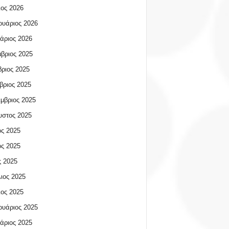
ος 2026
υάριος 2026
άριος 2026
βριος 2025
ριος 2025
βριος 2025
μβριος 2025
υστος 2025
ος 2025
ος 2025
 2025
ιος 2025
ος 2025
υάριος 2025
άριος 2025