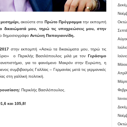
Δεκέμ
Νοέμβ
 μεσημέρι,
ακούστε στο
Πρώτο Πρόγραμμα
την εκπομπή
Οκτώ
α δικαιώματά μου, τηρώ τις υποχρεώσεις μου, στην
Σεπτέ
το δημοσιογράφο
Αντώνη Παπαγιαννίδη.
Αύγο
Ιούλι
 2017
στην εκπομπή «Ασκώ τα δικαιώματα μου, τηρώ τις
ύριο» ο Περικλής Βασιλόπουλος μιλά με τον
Γεράσιμο
Ιούνι
Πανεπιστήμιο, για το φαινόμενο Μακρόν στην Ευρώπη, η
Μάιος
μενος συμβιβασμός Γαλλίας – Γερμανίας μετά τις γερμανικές
Απρίλ
ας στη γαλλική πολιτική.
Μάρτι
αρουσίαση:
Περικλής Βασιλόπουλος.
Φεβρο
Ιανου
,6 και 105,8!
Δεκέμ
Νοέμβ
Οκτώ