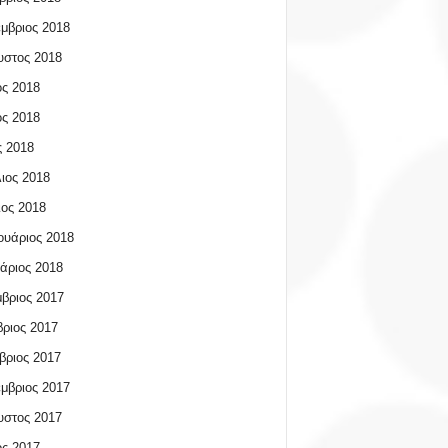
μβριος 2018
υστος 2018
ος 2018
ος 2018
 2018
ιος 2018
ος 2018
υάριος 2018
άριος 2018
βριος 2017
ριος 2017
βριος 2017
μβριος 2017
υστος 2017
ος 2017