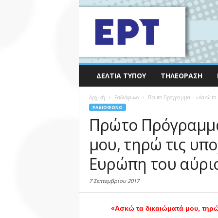
ΔΕΛΤΊΑ ΤΎΠΟΥ
ΤΗΛΕΌΡΑΣΗ
Αρχική
Ραδιόφωνο
Πρώτο Πρόγραμμα – «Ασκώ τα δ
ΡΑΔΙΌΦΩΝΟ
Πρώτο Πρόγραμμα
μου, τηρώ τις υπ
Ευρώπη του αύριο
7 Σεπτεμβρίου 2017
«Ασκώ τα δικαιώματά μου, τηρώ