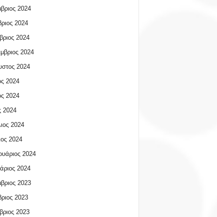
βριος 2024
ριος 2024
βριος 2024
μβριος 2024
υστος 2024
ος 2024
ος 2024
 2024
ιος 2024
ος 2024
υάριος 2024
άριος 2024
βριος 2023
ριος 2023
βριος 2023