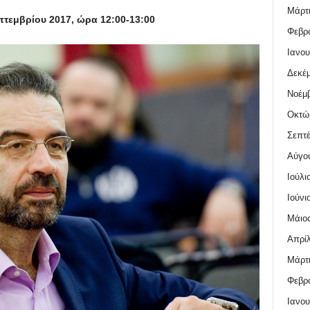
Μάρτι
τεμβρίου 2017, ώρα 12:00-13:00
Φεβρο
Ιανου
Δεκέμ
Νοέμβ
Οκτώ
Σεπτέ
Αύγο
Ιούλι
Ιούνι
Μάιος
Απρίλ
Μάρτι
Φεβρο
Ιανου