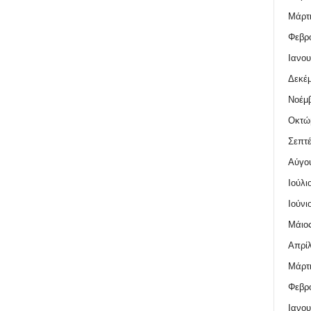
Μάρτι
Φεβρο
Ιανου
Δεκέμ
Νοέμβ
Οκτώ
Σεπτέ
Αύγο
Ιούλι
Ιούνι
Μάιος
Απρίλ
Μάρτι
Φεβρο
Ιανου