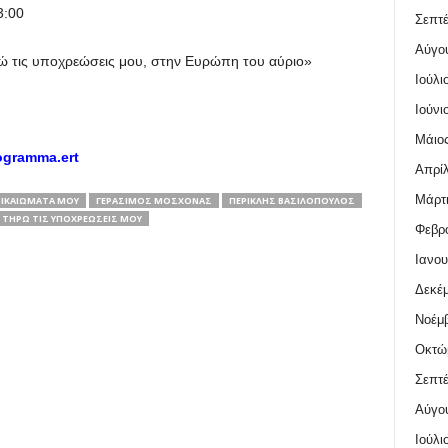
3:00
Σεπτέ
Αύγο
ώ τις υποχρεώσεις μου, στην Ευρώπη του αύριο»
Ιούλι
Ιούνι
Μάιος
ogramma.ert
Απρίλ
Μάρτι
ΔΙΚΑΙΏΜΑΤΑ ΜΟΥ
ΓΕΡΆΣΙΜΟΣ ΜΟΣΧΟΝΆΣ
ΠΕΡΙΚΛΉΣ ΒΑΣΙΛΌΠΟΥΛΟΣ
ΤΗΡΏ ΤΙΣ ΥΠΟΧΡΕΏΣΕΙΣ ΜΟΥ
Φεβρο
Ιανου
Δεκέμ
Νοέμβ
Οκτώ
Σεπτέ
Αύγο
Ιούλι