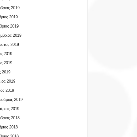
βριος 2019
ριος 2019
βριος 2019
μβριος 2019
υστος 2019
ος 2019
ος 2019
 2019
ιος 2019
ος 2019
υάριος 2019
άριος 2019
βριος 2018
ριος 2018
βριος 2018