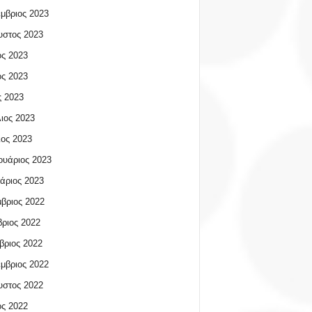
μβριος 2023
υστος 2023
ος 2023
ος 2023
 2023
ιος 2023
ος 2023
υάριος 2023
άριος 2023
βριος 2022
ριος 2022
βριος 2022
μβριος 2022
υστος 2022
ος 2022