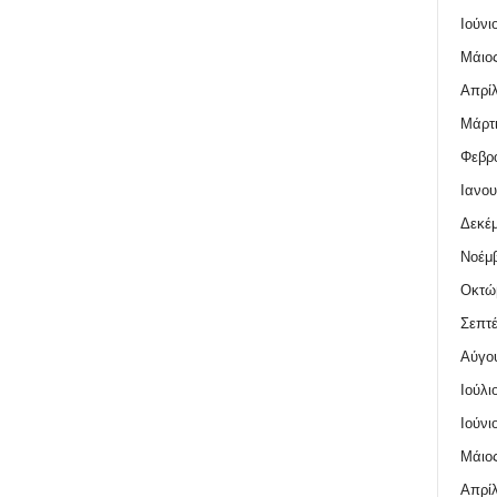
Ιούνι
Μάιος
Απρίλ
Μάρτι
Φεβρο
Ιανου
Δεκέμ
Νοέμβ
Οκτώ
Σεπτέ
Αύγο
Ιούλι
Ιούνι
Μάιος
Απρίλ