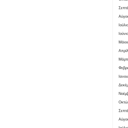
Σεπτέ
Αύγο
Ιούλι
Ιούνι
Μάιος
Απρίλ
Μάρτι
Φεβρο
Ιανου
Δεκέμ
Νοέμβ
Οκτώ
Σεπτέ
Αύγο
Ιούλι