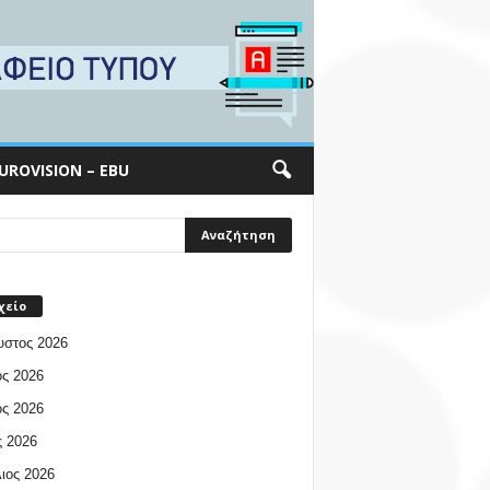
UROVISION – EBU
χείο
υστος 2026
ος 2026
ος 2026
 2026
ιος 2026