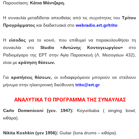
Παρουσίαση:
Κάτια Μάντζαρη.
Η συναυλία μεταδίδεται απευθείας από τις συχνότητες του
Τρίτου
Προγράμματος
και διαδικτυακά στο
webradio.ert.gr/trito
Η
είσοδος
για το κοινό, που επιθυμεί να παρακολουθήσει τη
συναυλία στο
Studio «Αντώνης Κοντογεωργίου»
στο
Ραδιομέγαρο της ΕΡΤ στην Αγία Παρασκευή (Λ. Μεσογείων 432),
είναι με
κράτηση θέσεων.
Για
κρατήσεις θέσεων,
οι ενδιαφερόμενοι μπορούν να στείλουν
μήνυμα στην ηλεκτρονική διεύθυνση
trito@ert.gr
ΑΝΑΛΥΤΙΚΑ ΤΟ ΠΡΟΓΡΑΜΜΑ ΤΗΣ ΣΥΝΑΥΛΙΑΣ
Carlo Domeniconi (
γεν
. 1947):
Koyunbaba ( singing bowl,
κιθάρα).
Nikita Koshkin (
γεν
1956):
Guitar (luna drums – κιθάρα).