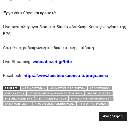
Έργα για κιθάρα και κρουστά
Live ρεσιτάλ τραγουδιού στο Studio «Αντώνης Κοντογεωργίου» της
ΕΡΑ
Απευθείας ραδιοφωνική και διαδικτυακή μετάδοση
Live Streaming:
webradio.ert.gr/trito
Facebook:
https://www.facebook.com/tritoprogramma
ΕΤΙΚΕΤΕΣ
«ΣΤΙΧΟΜΥΘΊΑΙ»
«ΣΥΝΑΥΛΊΕΣ ΣΤΟ ΤΡΊΤΟ»
CROSSWORDS
LIVE ΣΥΝΑΥΛΊΑ
STUDIO «ΑΝΤΏΝΗΣ ΚΟΝΤΟΓΕΩΡΓΊΟΥ»
ΑΛΈΞΗΣ ΚΏΣΤΑΣ
ΒΑΣΊΛΗΣ ΧΑΝΙΏΤΗΣ
ΓΕΩΡΓΊΑ ΠΑΠΑΔΆΤΟΥ
ΈΡΓΑ ΓΙΑ ΚΙΘΆΡΑ ΚΑΙ ΚΡΟΥΣΤΆ
ΚΆΤΙΑ ΜΆΝΤΖΑΡΗ
ΝΊΚΟΣ ΘΕΟΔΩΡΑΚΌΠΟΥΛΟΣ
ΤΡΊΤΟ ΠΡΌΓΡΑΜΜΑ