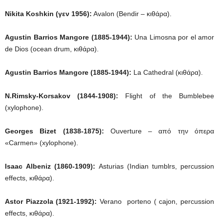
Nikita Koshkin (
γεν
1956):
Avalon (Bendir – κιθάρα).
Agustin Barrios Mangore (1885-1944):
Una Limosna por el amor
de Dios (ocean drum, κιθάρα).
Agustin Barrios Mangore (1885-1944):
La Cathedral (κιθάρα).
N.Rimsky-Korsakov (1844-1908):
Flight of the Bumblebee
(xylophone).
Georges Bizet (1838-1875):
Ouverture – από την όπερα
«Carmen» (xylophone).
Isaac Albeniz (1860-1909):
Asturias (Indian tumblrs, percussion
effects, κιθάρα).
Astor Piazzola (1921-1992):
Verano porteno ( cajon, percussion
effects, κιθάρα).