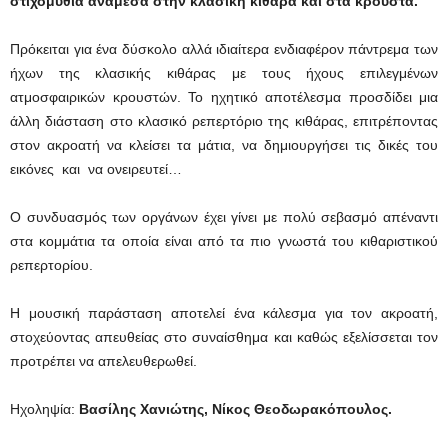
στιχομυθία ανάμεσα στην κλασική κιθάρα και στα κρουστά.
Πρόκειται για ένα δύσκολο αλλά ιδιαίτερα ενδιαφέρον πάντρεμα των
ήχων της κλασικής κιθάρας με τους ήχους επιλεγμένων
ατμοσφαιρικών κρουστών. Το ηχητικό αποτέλεσμα προσδίδει μια
άλλη διάσταση στο κλασικό ρεπερτόριο της κιθάρας, επιτρέποντας
στον ακροατή να κλείσει τα μάτια, να δημιουργήσει τις δικές του
εικόνες και να ονειρευτεί…
Ο συνδυασμός των οργάνων έχει γίνει με πολύ σεβασμό απέναντι
στα κομμάτια τα οποία είναι από τα πιο γνωστά του κιθαριστικού
ρεπερτορίου.
Η μουσική παράσταση αποτελεί ένα κάλεσμα για τον ακροατή,
στοχεύοντας απευθείας στο συναίσθημα και καθώς εξελίσσεται τον
προτρέπει να απελευθερωθεί.
Ηχοληψία:
Βασίλης Χανιώτης, Νίκος Θεοδωρακόπουλος.