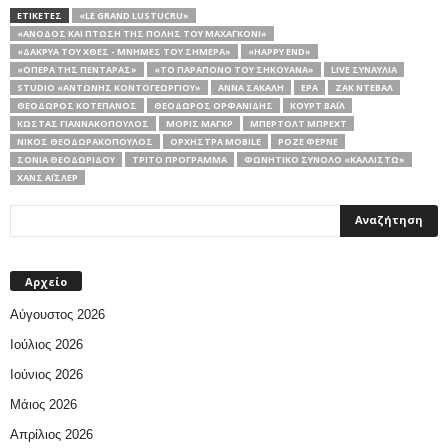
ΕΤΙΚΕΤΕΣ
«LE GRAND LUSTUCRU»
«ΆΝΟΔΟΣ ΚΑΙ ΠΤΏΣΗ ΤΗΣ ΠΌΛΗΣ ΤΟΥ ΜΑΧΑΓΚΌΝΙ»
«ΔΆΚΡΥΑ ΤΟΥ ΧΘΕΣ - ΜΝΉΜΕΣ ΤΟΥ ΣΉΜΕΡΑ»
«ΗAPPY END»
«ΌΠΕΡΑ ΤΗΣ ΠΕΝΤΆΡΑΣ»
«ΤΟ ΠΑΡΆΠΟΝΟ ΤΟΥ ΣΗΚΟΥΆΝΑ»
LIVE ΣΥΝΑΥΛΊΑ
STUDIO «ΑΝΤΏΝΗΣ ΚΟΝΤΟΓΕΩΡΓΊΟΥ»
ΆΝΝΑ ΣΑΚΑΛΉ
ΕΡΑ
ΖΑΚ ΝΤΕΒΆΛ
ΘΕΌΔΩΡΟΣ ΚΟΤΕΠΆΝΟΣ
ΘΕΌΔΩΡΟΣ ΟΡΦΑΝΊΔΗΣ
ΚΟΥΡΤ ΒΆΙΛ
ΚΏΣΤΑΣ ΓΙΑΝΝΑΚΌΠΟΥΛΟΣ
ΜΟΡΊΣ ΜΑΓΚΡ
ΜΠΈΡΤΟΛΤ ΜΠΡΈΧΤ
ΝΊΚΟΣ ΘΕΟΔΩΡΑΚΌΠΟΥΛΟΣ
ΟΡΧΉΣΤΡΑ MOBILE
ΡΟΖΈ ΦΕΡΝΈ
ΣΌΝΙΑ ΘΕΟΔΩΡΊΔΟΥ
ΤΡΊΤΟ ΠΡΌΓΡΑΜΜΑ
ΦΩΝΗΤΙΚΌ ΣΎΝΟΛΟ «ΚΑΛΛΙΣΤΏ»
ΧΑΝΣ ΆΙΣΛΕΡ
Αρχείο
Αύγουστος 2026
Ιούλιος 2026
Ιούνιος 2026
Μάιος 2026
Απρίλιος 2026