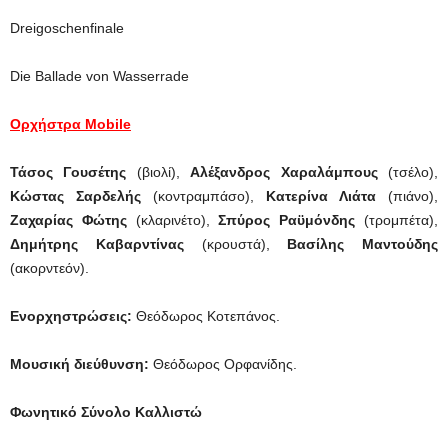
Dreigoschenfinale
Die Ballade von Wasserrade
Ορχήστρα Mobile
Τάσος Γουσέτης
(βιολί),
Αλέξανδρος Χαραλάμπους
(τσέλο),
Κώστας Σαρδελής
(κοντραμπάσο),
Κατερίνα Λιάτα
(πιάνο),
Ζαχαρίας Φώτης
(κλαρινέτο),
Σπύρος Ραϋμόνδης
(τρομπέτα),
Δημήτρης Καβαρντίνας
(κρουστά),
Βασίλης Μαντούδης
(ακορντεόν).
Ενορχηστρώσεις:
Θεόδωρος Κοτεπάνος.
Μουσική διεύθυνση:
Θεόδωρος Ορφανίδης.
Φωνητικό Σύνολο Καλλιστώ