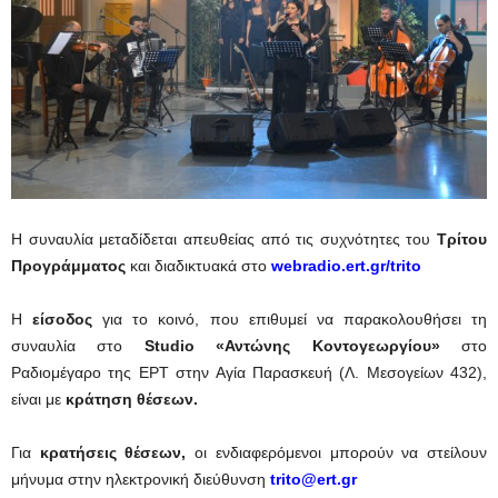
Η συναυλία μεταδίδεται απευθείας από τις συχνότητες του
Τρίτου
Προγράμματος
και διαδικτυακά στο
webradio.ert.gr/trito
Η
είσοδος
για το κοινό, που επιθυμεί να παρακολουθήσει τη
συναυλία στο
Studio «Αντώνης Κοντογεωργίου»
στο
Ραδιομέγαρο της ΕΡΤ στην Αγία Παρασκευή (Λ. Μεσογείων 432),
είναι με
κράτηση θέσεων.
Για
κρατήσεις θέσεων,
οι ενδιαφερόμενοι μπορούν να στείλουν
μήνυμα στην ηλεκτρονική διεύθυνση
trito@ert.gr