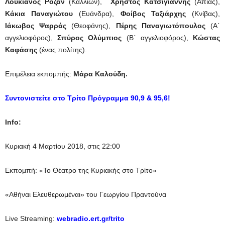
Λουκιανός Ροζάν
(Καλλίων),
Χρήστος Κατσιγιάννης
(Απίας),
Κάκια Παναγιώτου
(Ευάνδρα),
Φοίβος Ταξιάρχης
(Κνίβας),
Ιάκωβος Ψαρράς
(Θεοφάνης),
Πέρης Παναγιωτόπουλος
(Α΄
αγγελιοφόρος),
Σπύρος Ολύμπιος
(Β΄ αγγελιοφόρος),
Κώστας
Καφάσης
(ένας πολίτης).
Επιμέλεια εκπομπής:
Μάρα Καλούδη.
Συντονιστείτε στο Τρίτο Πρόγραμμα 90,9 & 95,6!
Info:
Κυριακή 4 Μαρτίου 2018, στις 22:00
Εκπομπή: «Το Θέατρο της Κυριακής στο Τρίτο»
«Αθήναι Ελευθερωμέναι» του Γεωργίου Πραντούνα
Live Streaming:
webradio.ert.gr/trito