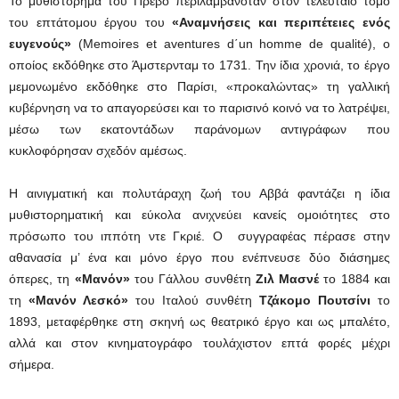
Το μυθιστόρημα του Πρεβό περιλαμβανόταν στον τελευταίο τόμο
του επτάτομου έργου του
«Αναμνήσεις και περιπέτειες ενός
ευγενούς»
(Memoires et aventures d΄un homme de qualité), ο
οποίος εκδόθηκε στο Άμστερνταμ το 1731. Την ίδια χρονιά, το έργο
μεμονωμένο εκδόθηκε στο Παρίσι, «προκαλώντας» τη γαλλική
κυβέρνηση να το απαγορεύσει και το παρισινό κοινό να το λατρέψει,
μέσω των εκατοντάδων παράνομων αντιγράφων που
κυκλοφόρησαν σχεδόν αμέσως.
Η αινιγματική και πολυτάραχη ζωή του Αββά φαντάζει η ίδια
μυθιστορηματική και εύκολα ανιχνεύει κανείς ομοιότητες στο
πρόσωπο του ιππότη ντε Γκριέ. Ο συγγραφέας πέρασε στην
αθανασία μ’ ένα και μόνο έργο που ενέπνευσε δύο διάσημες
όπερες, τη
«Μανόν»
του Γάλλου συνθέτη
Ζιλ Μασνέ
το 1884 και
τη
«Μανόν Λεσκό»
του Ιταλού συνθέτη
Τζάκομο Πουτσίνι
το
1893, μεταφέρθηκε στη σκηνή ως θεατρικό έργο και ως μπαλέτο,
αλλά και στον κινηματογράφο τουλάχιστον επτά φορές μέχρι
σήμερα.