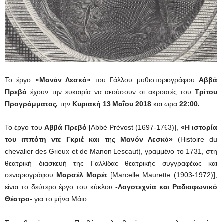
Το έργο
«Μανόν Λεσκό»
του Γάλλου μυθιστοριογράφου
Αββά
Πρεβό
έχουν την ευκαιρία να ακούσουν οι ακροατές του
Τρίτου
Προγράμματος,
την
Κυριακή 13 Μαΐου 2018
και ώρα
22:00.
Το έργο του
Αββά Πρεβό
[Αbbé Prévost (1697-1763)],
«Η ιστορία
του ιππότη ντε Γκριέ και της Μανόν Λεσκό»
(Histoire du
chevalier des Grieux et de Manon Lescaut), γραμμένο το 1731, στη
θεατρική διασκευή της Γαλλίδας θεατρικής συγγραφέως και
σεναριογράφου
Μαρσέλ Μορέτ
[Marcelle Maurette (1903-1972)],
είναι το δεύτερο έργο του κύκλου
-Λογοτεχνία και Ραδιοφωνικό
Θέατρο-
για το μήνα Μάιο.