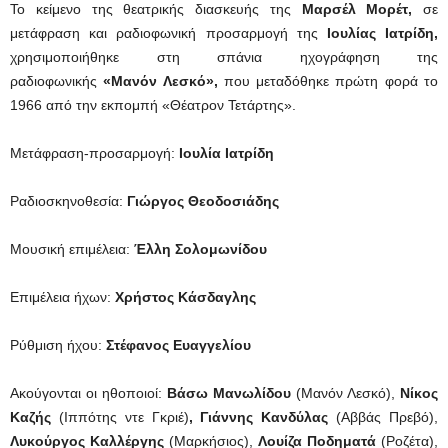
Το κείμενο της θεατρικής διασκευής της
Μαρσέλ Μορέτ,
σε
μετάφραση και ραδιοφωνική προσαρμογή της
Ιουλίας Ιατρίδη,
χρησιμοποιήθηκε στη σπάνια ηχογράφηση της
ραδιοφωνικής
«Μανόν Λεσκό»,
που μεταδόθηκε πρώτη φορά το
1966 από την εκπομπή «Θέατρον Τετάρτης».
Μετάφραση-προσαρμογή:
Ιουλία Ιατρίδη
Ραδιοσκηνοθεσία:
Γιώργος Θεοδοσιάδης
Μουσική επιμέλεια:
Έλλη Σολομωνίδου
Επιμέλεια ήχων:
Χρήστος Κάσδαγλης
Ρύθμιση ήχου:
Στέφανος Ευαγγελίου
Ακούγονται οι ηθοποιοί:
Βάσω Μανωλίδου
(Μανόν Λεσκό),
Νίκος
Καζής
(Ιππότης ντε Γκριέ)
, Γιάννης Κανδύλας
(Αββάς Πρεβό),
Λυκούργος Καλλέργης
(Μαρκήσιος),
Λουίζα Ποδηματά
(Ροζέτα),