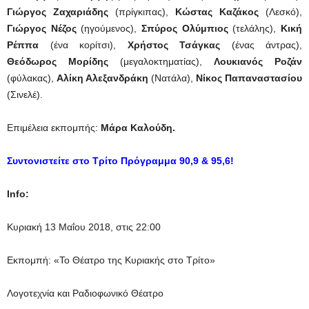
Γιώργος Ζαχαριάδης
(πρίγκιπας),
Κώστας Καζάκος
(Λεσκό),
Γιώργος Νέζος
(ηγούμενος),
Σπύρος Ολύμπιος
(τελάλης),
Κική
Ρέππα
(ένα κορίτσι),
Χρήστος Τσάγκας
(ένας άντρας),
Θεόδωρος Μορίδης
(μεγαλοκτηματίας),
Λουκιανός Ροζάν
(φύλακας),
Αλίκη Αλεξανδράκη
(Νατάλα),
Νίκος Παπαναστασίου
(Σινελέ).
Επιμέλεια εκπομπής:
Μάρα Καλούδη.
Συντονιστείτε στο Τρίτο Πρόγραμμα 90,9 & 95,6!
Info:
Κυριακή 13 Μαΐου 2018, στις 22:00
Εκπομπή: «Το Θέατρο της Κυριακής στο Τρίτο»
Λογοτεχνία και Ραδιοφωνικό Θέατρο