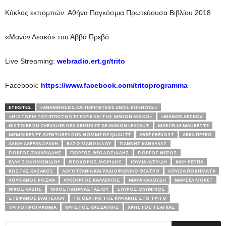
Κύκλος εκπομπών: Αθήνα Παγκόσμια Πρωτεύουσα Βιβλίου 2018
«Μανόν Λεσκό» του Αββά Πρεβό
Live Streaming:
webradio.ert.gr/trito
Facebook:
https://www.facebook.com/tritoprogramma
ΕΤΙΚΕΤΕΣ
«ΑΝΑΜΝΉΣΕΙΣ ΚΑΙ ΠΕΡΙΠΈΤΕΙΕΣ ΕΝΌΣ ΕΥΓΕΝΟΎΣ»
«Η ΙΣΤΟΡΊΑ ΤΟΥ ΙΠΠΌΤΗ ΝΤΕ ΓΚΡΙΈ ΚΑΙ ΤΗΣ ΜΑΝΌΝ ΛΕΣΚΌ»
«ΜΑΝΌΝ ΛΕΣΚΌ»
HISTOIRE DU CHEVALIER DES GRIEUX ET DE MANON LESCAUT
MARCELLE MAURETTE
MEMOIRES ET AVENTURES D΄UN HOMME DE QUALITÉ
ΑBBÉ PRÉVOST
ΑΒΒΆ ΠΡΕΒΌ
ΑΛΊΚΗ ΑΛΕΞΑΝΔΡΆΚΗ
ΒΆΣΩ ΜΑΝΩΛΊΔΟΥ
ΓΙΆΝΝΗΣ ΚΑΝΔΎΛΑΣ
ΓΙΏΡΓΟΣ ΖΑΧΑΡΙΆΔΗΣ
ΓΙΏΡΓΟΣ ΘΕΟΔΟΣΙΆΔΗΣ
ΓΙΏΡΓΟΣ ΝΈΖΟΣ
ΈΛΛΗ ΣΟΛΟΜΩΝΊΔΟΥ
ΘΕΌΔΩΡΟΣ ΜΟΡΊΔΗΣ
ΙΟΥΛΊΑ ΙΑΤΡΊΔΗ
ΚΙΚΉ ΡΈΠΠΑ
ΚΏΣΤΑΣ ΚΑΖΆΚΟΣ
ΛΟΓΟΤΕΧΝΊΑ ΚΑΙ ΡΑΔΙΟΦΩΝΙΚΌ ΘΈΑΤΡΟ
ΛΟΥΊΖΑ ΠΟΔΗΜΑΤΆ
ΛΟΥΚΙΑΝΌΣ ΡΟΖΆΝ
ΛΥΚΟΎΡΓΟΣ ΚΑΛΛΈΡΓΗΣ
ΜΆΡΑ ΚΑΛΟΎΔΗ
ΜΑΡΣΈΛ ΜΟΡΈΤ
ΝΊΚΟΣ ΚΑΖΉΣ
ΝΊΚΟΣ ΠΑΠΑΝΑΣΤΑΣΊΟΥ
ΣΠΎΡΟΣ ΟΛΎΜΠΙΟΣ
ΣΤΈΦΑΝΟΣ ΕΥΑΓΓΕΛΊΟΥ
ΤΟ ΘΕΑΤΡΟ ΤΗΣ ΚΥΡΙΑΚΗΣ ΣΤΟ ΤΡΙΤΟ
ΤΡΊΤΟ ΠΡΌΓΡΑΜΜΑ
ΧΡΉΣΤΟΣ ΚΆΣΔΑΓΛΗΣ
ΧΡΉΣΤΟΣ ΤΣΆΓΚΑΣ