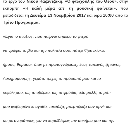
το έργο του
Νίκου Καζαντζάκη, «Ο φτωχούλης του Θεού»,
στην
εκπομπή
«Η καλή μέρα απ’ τη μουσική φαίνεται»,
που
μεταδίδεται τη
Δευτέρα 13 Νοεμβρίου 2017
και ώρα
10:00
από το
Τρίτο Πρόγραμμα.
«
Εγώ
ο ανάξιος, που παίρνω σήμερα το φτερό
να γράψω το βίο και την πολιτεία σου, πάτερ Φραγκίσκο,
ήμουν, θυμάσαι, όταν με πρωτογνώρισες,
έ
νας ταπεινός ζητιάνος.
Ασκημομούρης, γεμάτο τρίχες το πρόσωπό μου και το
κεφάλι μου, ως το σβέρκο, ως τα φρύδια, όλο μαλλί, το μάτι
μου φοβισμένο κι αγαθό, τσεύδιζα, μπεμπέριζα σαν αρνί· και
συ με ονομάτισες, για να κοροϊδέψεις την ασκήμια μου και την