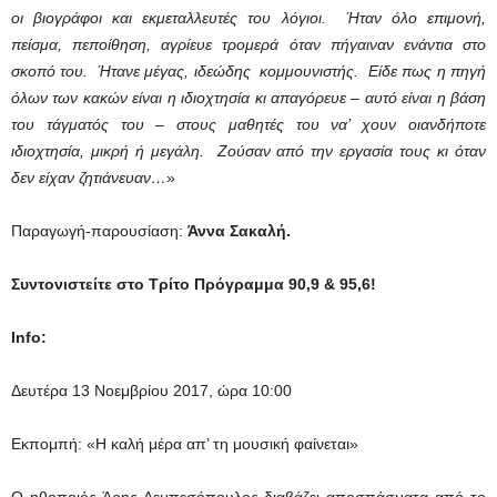
οι βιογράφοι και εκμεταλλευτές του λόγιοι. Ήταν όλο επιμονή,
πείσμα, πεποίθηση, αγρίευε τρομερά όταν πήγαιναν ενάντια στο
σκοπό του. Ήτανε μέγας, ιδεώδης κομμουνιστής. Είδε πως η πηγή
όλων των κακών είναι η ιδιοχτησία κι απαγόρευε – αυτό είναι η βάση
του τάγματός του – στους μαθητές του να’ χουν οιανδήποτε
ιδιοχτησία, μικρή ή μεγάλη. Ζούσαν από την εργασία τους κι όταν
δεν είχαν ζητιάνευαν…
»
Παραγωγή-παρουσίαση:
Άννα Σακαλή.
Συντονιστείτε στο Τρίτο Πρόγραμμα 90,9 & 95,6!
Info
:
Δευτέρα 13 Νοεμβρίου 2017, ώρα 10:00
Εκπομπή: «Η καλή μέρα απ’ τη μουσική φαίνεται»