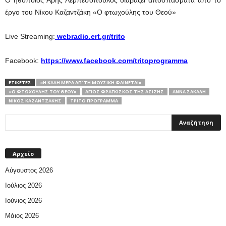
Ο ηθοποιός Άρης Λεμπεσόπουλος διαβάζει αποσπάσματα από το
έργο του Νίκου Καζαντζάκη «Ο φτωχούλης του Θεού»
Live Streaming:
webradio.ert.gr/trito
Facebook:
https://www.facebook.com/tritoprogramma
ΕΤΙΚΕΤΕΣ
«Η ΚΑΛΉ ΜΈΡΑ ΑΠ’ ΤΗ ΜΟΥΣΙΚΉ ΦΑΊΝΕΤΑΙ»
«Ο ΦΤΩΧΟΎΛΗΣ ΤΟΥ ΘΕΟΎ»
ΆΓΙΟΣ ΦΡΑΓΚΊΣΚΟΣ ΤΗΣ ΑΣΊΖΗΣ
ΆΝΝΑ ΣΑΚΑΛΉ
ΝΊΚΟΣ ΚΑΖΑΝΤΖΆΚΗΣ
ΤΡΊΤΟ ΠΡΌΓΡΑΜΜΑ
Αρχείο
Αύγουστος 2026
Ιούλιος 2026
Ιούνιος 2026
Μάιος 2026