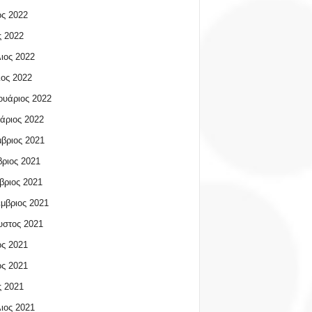
ος 2022
 2022
ιος 2022
ος 2022
υάριος 2022
άριος 2022
βριος 2021
ριος 2021
βριος 2021
μβριος 2021
υστος 2021
ος 2021
ος 2021
 2021
ιος 2021