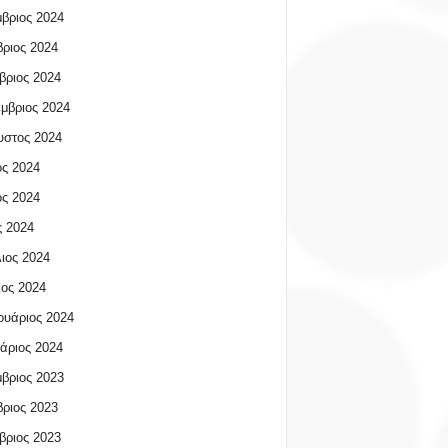
βριος 2024
ριος 2024
βριος 2024
μβριος 2024
υστος 2024
ος 2024
ος 2024
 2024
ιος 2024
ος 2024
υάριος 2024
άριος 2024
βριος 2023
ριος 2023
βριος 2023