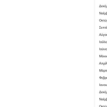
Δεκέμ
Νοέμβ
Οκτώ
Σεπτέ
Αύγο
Ιούλι
Ιούνι
Μάιος
Απρίλ
Μάρτι
Φεβρο
Ιανου
Δεκέμ
Νοέμβ
Οκτώ