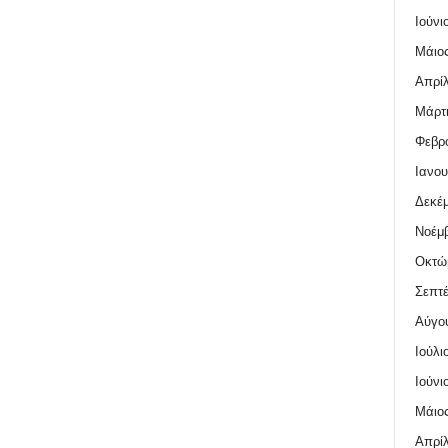
Ιούνι
Μάιος
Απρίλ
Μάρτι
Φεβρο
Ιανου
Δεκέμ
Νοέμβ
Οκτώ
Σεπτέ
Αύγο
Ιούλι
Ιούνι
Μάιος
Απρίλ