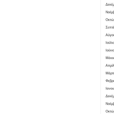
Δεκέμ
Νοέμβ
Οκτώ
Σεπτέ
Αύγο
Ιούλι
Ιούνι
Μάιος
Απρίλ
Μάρτι
Φεβρο
Ιανου
Δεκέμ
Νοέμβ
Οκτώ