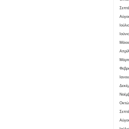
Σεπτέ
Αύγο
Ιούλι
Ιούνι
Μάιος
Απρίλ
Μάρτι
Φεβρο
Ιανου
Δεκέμ
Νοέμβ
Οκτώ
Σεπτέ
Αύγο
Ιούλι