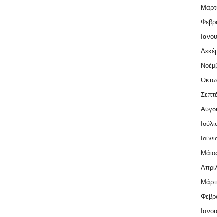
Μάρτι
Φεβρο
Ιανου
Δεκέμ
Νοέμβ
Οκτώ
Σεπτέ
Αύγο
Ιούλι
Ιούνι
Μάιος
Απρίλ
Μάρτι
Φεβρο
Ιανου