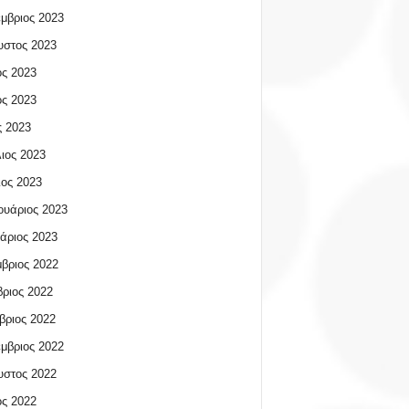
μβριος 2023
υστος 2023
ος 2023
ος 2023
 2023
ιος 2023
ος 2023
υάριος 2023
άριος 2023
βριος 2022
ριος 2022
βριος 2022
μβριος 2022
υστος 2022
ος 2022