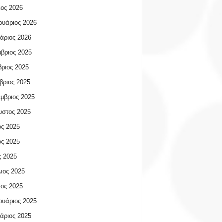
ος 2026
υάριος 2026
άριος 2026
βριος 2025
ριος 2025
βριος 2025
μβριος 2025
υστος 2025
ος 2025
ος 2025
 2025
ιος 2025
ος 2025
υάριος 2025
άριος 2025