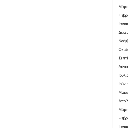
Μάρτι
Φεβρο
Ιανου
Δεκέμ
Νοέμβ
Οκτώ
Σεπτέ
Αύγο
Ιούλι
Ιούνι
Μάιος
Απρίλ
Μάρτι
Φεβρο
Ιανου