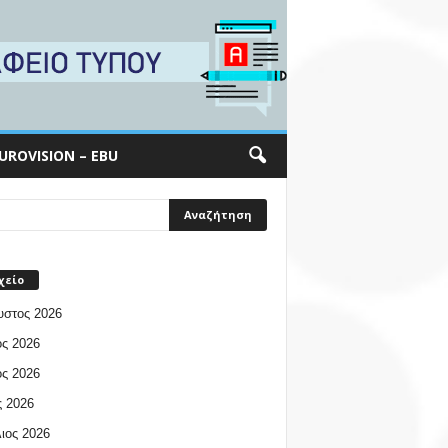
UROVISION – EBU
χείο
υστος 2026
ος 2026
ος 2026
 2026
ιος 2026