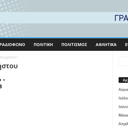
ΡΑΔΙΌΦΩΝΟ
ΠΟΛΙΤΙΚΉ
ΠΟΛΙΤΙΣΜΌΣ
ΑΘΛΗΤΙΚΆ
E
Χατζηχρήστου"
ήστου
 –
Αρ
8
Αύγο
Ιούλι
Ιούνι
Μάιος
Απρίλ