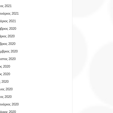
ος 2021
υάριος 2021
άριος 2021
βριος 2020
ριος 2020
βριος 2020
μβριος 2020
υστος 2020
ος 2020
ος 2020
 2020
ιος 2020
ος 2020
υάριος 2020
άριος 2020