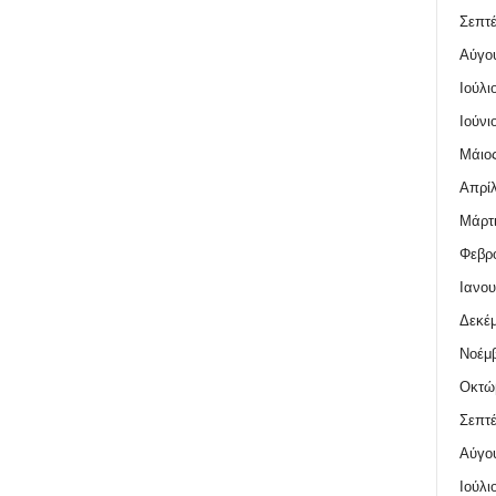
Σεπτέ
Αύγο
Ιούλι
Ιούνι
Μάιος
Απρίλ
Μάρτι
Φεβρο
Ιανου
Δεκέμ
Νοέμβ
Οκτώ
Σεπτέ
Αύγο
Ιούλι