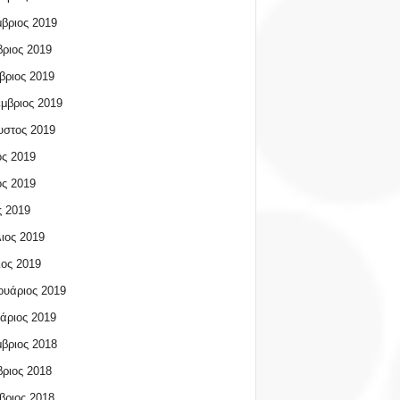
βριος 2019
ριος 2019
βριος 2019
μβριος 2019
υστος 2019
ος 2019
ος 2019
 2019
ιος 2019
ος 2019
υάριος 2019
άριος 2019
βριος 2018
ριος 2018
βριος 2018