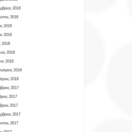
μβριος 2018
υστος 2018
ος 2018
ος 2018
 2018
ιος 2018
ος 2018
υάριος 2018
άριος 2018
βριος 2017
ριος 2017
βριος 2017
μβριος 2017
υστος 2017
ος 2017