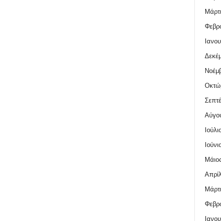
Μάρτι
Φεβρο
Ιανου
Δεκέμ
Νοέμβ
Οκτώ
Σεπτέ
Αύγο
Ιούλι
Ιούνι
Μάιος
Απρίλ
Μάρτι
Φεβρο
Ιανου