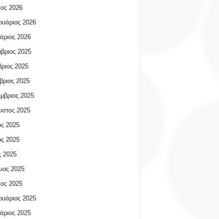
ος 2026
υάριος 2026
άριος 2026
βριος 2025
ριος 2025
βριος 2025
μβριος 2025
υστος 2025
ος 2025
ος 2025
 2025
ιος 2025
ος 2025
υάριος 2025
άριος 2025