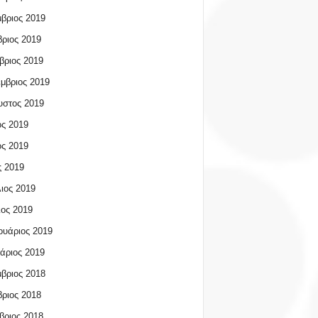
βριος 2019
ριος 2019
βριος 2019
μβριος 2019
υστος 2019
ος 2019
ος 2019
 2019
ιος 2019
ος 2019
υάριος 2019
άριος 2019
βριος 2018
ριος 2018
βριος 2018