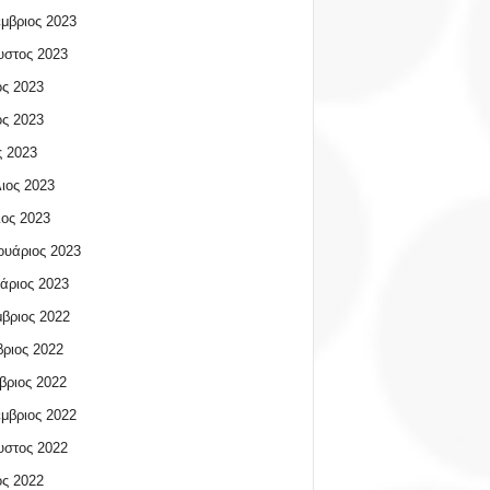
μβριος 2023
υστος 2023
ος 2023
ος 2023
 2023
ιος 2023
ος 2023
υάριος 2023
άριος 2023
βριος 2022
ριος 2022
βριος 2022
μβριος 2022
υστος 2022
ος 2022