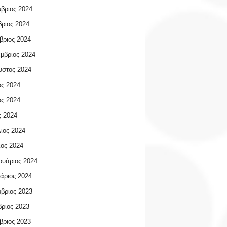
βριος 2024
ριος 2024
βριος 2024
μβριος 2024
υστος 2024
ος 2024
ος 2024
 2024
ιος 2024
ος 2024
υάριος 2024
άριος 2024
βριος 2023
ριος 2023
βριος 2023