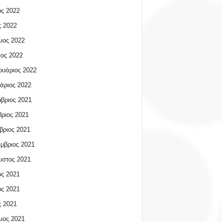
ος 2022
 2022
ιος 2022
ος 2022
υάριος 2022
άριος 2022
βριος 2021
ριος 2021
βριος 2021
μβριος 2021
υστος 2021
ος 2021
ος 2021
 2021
ιος 2021