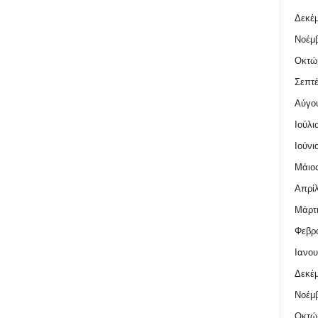
Δεκέμ
Νοέμβ
Οκτώ
Σεπτέ
Αύγο
Ιούλι
Ιούνι
Μάιος
Απρίλ
Μάρτι
Φεβρο
Ιανου
Δεκέμ
Νοέμβ
Οκτώ