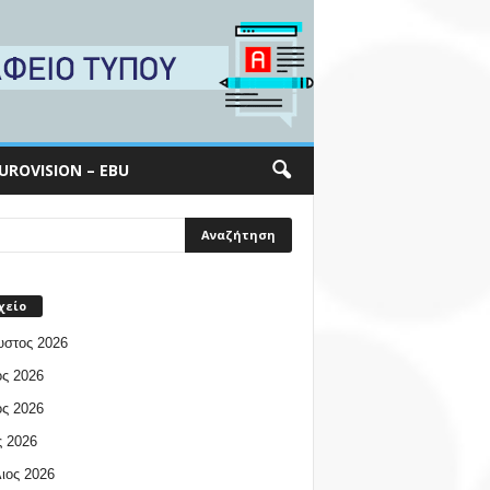
UROVISION – EBU
χείο
υστος 2026
ος 2026
ος 2026
 2026
ιος 2026