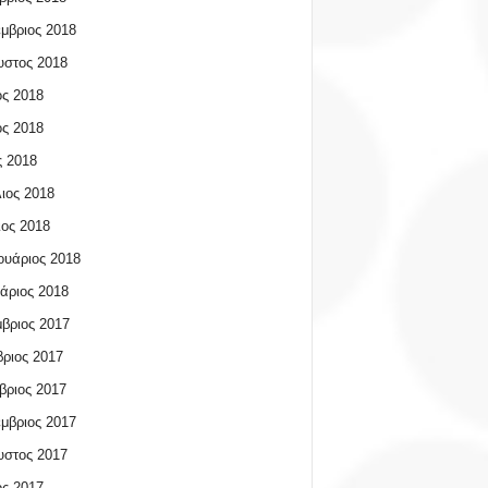
μβριος 2018
υστος 2018
ος 2018
ος 2018
 2018
ιος 2018
ος 2018
υάριος 2018
άριος 2018
βριος 2017
ριος 2017
βριος 2017
μβριος 2017
υστος 2017
ος 2017