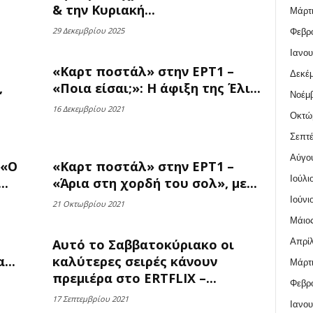
& την Κυριακή...
Μάρτι
29 Δεκεμβρίου 2025
Φεβρο
Ιανου
«Καρτ ποστάλ» στην ΕΡΤ1 –
Δεκέμ
,
«Ποια είσαι;»: Η άφιξη της Έλι...
Νοέμβ
16 Δεκεμβρίου 2021
Οκτώ
Σεπτέ
Αύγο
 «Ο
«Καρτ ποστάλ» στην ΕΡΤ1 –
Ιούλι
..
«Άρια στη χορδή του σολ», με...
Ιούνι
21 Οκτωβρίου 2021
Μάιος
Απρίλ
Αυτό το Σαββατοκύριακο οι
...
καλύτερες σειρές κάνουν
Μάρτι
πρεμιέρα στο ERTFLIX –...
Φεβρο
17 Σεπτεμβρίου 2021
Ιανου