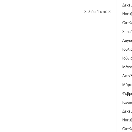
Δεκέμ
Σελίδα 1 από 3
Νοέμβ
Οκτώ
Σεπτέ
Αύγο
Ιούλι
Ιούνι
Μάιος
Απρίλ
Μάρτι
Φεβρο
Ιανου
Δεκέμ
Νοέμβ
Οκτώ