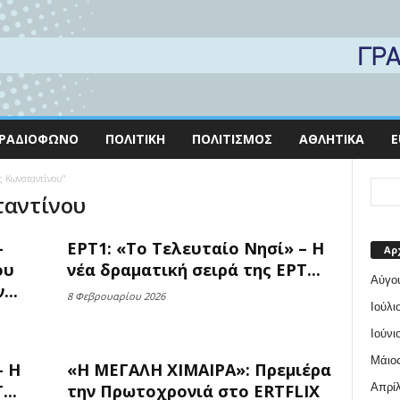
ΡΑΔΙΌΦΩΝΟ
ΠΟΛΙΤΙΚΉ
ΠΟΛΙΤΙΣΜΌΣ
ΑΘΛΗΤΙΚΆ
E
ς Κωνσταντίνου"
ταντίνου
–
ΕΡΤ1: «Το Τελευταίο Νησί» – Η
Αρ
ου
νέα δραματική σειρά της ΕΡΤ...
Αύγο
..
8 Φεβρουαρίου 2026
Ιούλι
Ιούνι
Μάιος
– Η
«Η ΜΕΓΑΛΗ ΧΙΜΑΙΡΑ»: Πρεμιέρα
Απρίλ
..
την Πρωτοχρονιά στο ERTFLIX