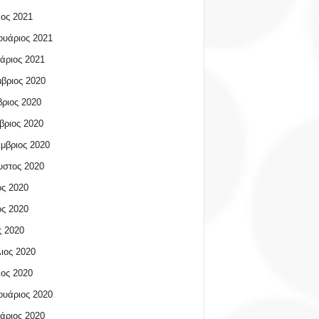
ος 2021
υάριος 2021
άριος 2021
βριος 2020
ριος 2020
βριος 2020
μβριος 2020
υστος 2020
ος 2020
ος 2020
 2020
ιος 2020
ος 2020
υάριος 2020
άριος 2020