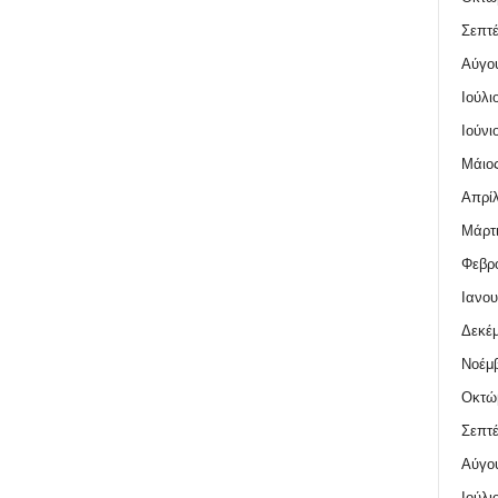
Σεπτέ
Αύγο
Ιούλι
Ιούνι
Μάιος
Απρίλ
Μάρτι
Φεβρο
Ιανου
Δεκέμ
Νοέμβ
Οκτώ
Σεπτέ
Αύγο
Ιούλι