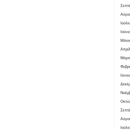
Σεπτέ
Αύγο
Ιούλι
Ιούνι
Μάιος
Απρίλ
Μάρτι
Φεβρο
Ιανου
Δεκέμ
Νοέμβ
Οκτώ
Σεπτέ
Αύγο
Ιούλι