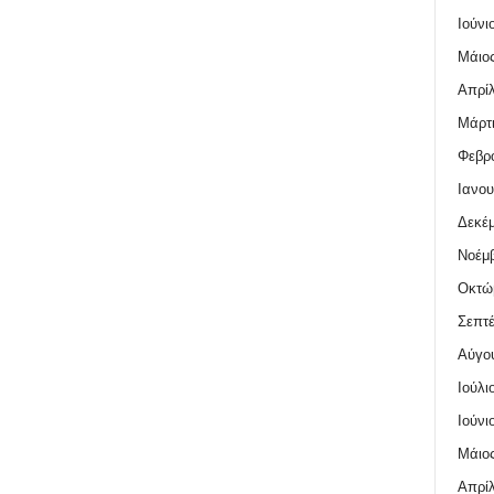
Ιούνι
Μάιος
Απρίλ
Μάρτι
Φεβρο
Ιανου
Δεκέμ
Νοέμβ
Οκτώ
Σεπτέ
Αύγο
Ιούλι
Ιούνι
Μάιος
Απρίλ