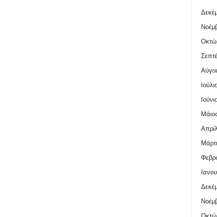
Δεκέμ
Νοέμβ
Οκτώ
Σεπτέ
Αύγο
Ιούλι
Ιούνι
Μάιος
Απρίλ
Μάρτι
Φεβρο
Ιανου
Δεκέμ
Νοέμβ
Οκτώ