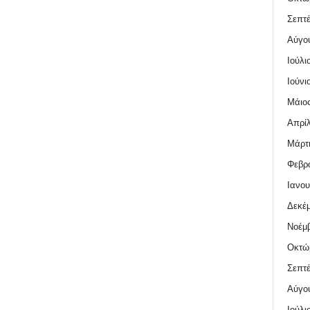
Σεπτέ
Αύγο
Ιούλι
Ιούνι
Μάιος
Απρίλ
Μάρτι
Φεβρο
Ιανου
Δεκέμ
Νοέμβ
Οκτώ
Σεπτέ
Αύγο
Ιούλι