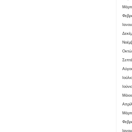
Μάρτι
Φεβρο
Ιανου
Δεκέμ
Νοέμβ
Οκτώ
Σεπτέ
Αύγο
Ιούλι
Ιούνι
Μάιος
Απρίλ
Μάρτι
Φεβρο
Ιανου