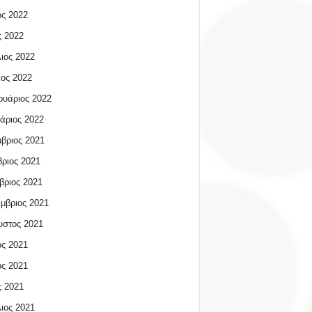
ος 2022
 2022
ιος 2022
ος 2022
υάριος 2022
άριος 2022
βριος 2021
ριος 2021
βριος 2021
μβριος 2021
υστος 2021
ος 2021
ος 2021
 2021
ιος 2021