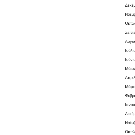
Δεκέμ
Νοέμβ
Οκτώ
Σεπτέ
Αύγο
Ιούλι
Ιούνι
Μάιος
Απρίλ
Μάρτι
Φεβρο
Ιανου
Δεκέμ
Νοέμβ
Οκτώ