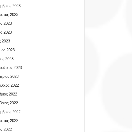
μβριος 2023
υστος 2023
ος 2023
ος 2023
 2023
ιος 2023
ος 2023
υάριος 2023
άριος 2023
βριος 2022
ριος 2022
βριος 2022
μβριος 2022
υστος 2022
ος 2022