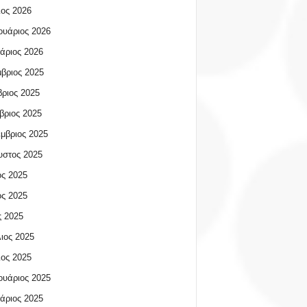
ος 2026
υάριος 2026
άριος 2026
βριος 2025
ριος 2025
βριος 2025
μβριος 2025
υστος 2025
ος 2025
ος 2025
 2025
ιος 2025
ος 2025
υάριος 2025
άριος 2025