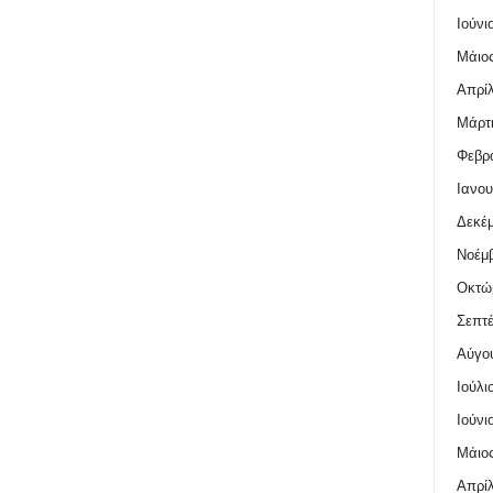
Ιούνι
Μάιος
Απρίλ
Μάρτι
Φεβρο
Ιανου
Δεκέμ
Νοέμβ
Οκτώ
Σεπτέ
Αύγο
Ιούλι
Ιούνι
Μάιος
Απρίλ