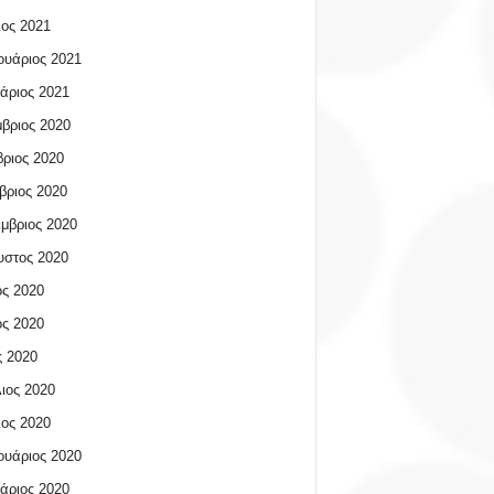
ος 2021
υάριος 2021
άριος 2021
βριος 2020
ριος 2020
βριος 2020
μβριος 2020
υστος 2020
ος 2020
ος 2020
 2020
ιος 2020
ος 2020
υάριος 2020
άριος 2020