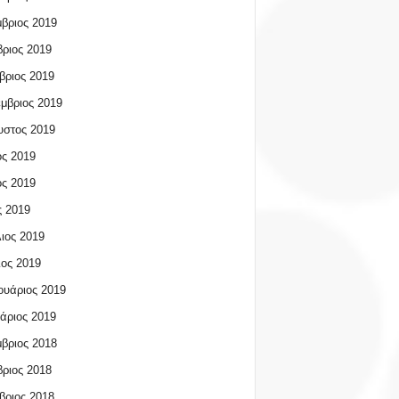
βριος 2019
ριος 2019
βριος 2019
μβριος 2019
υστος 2019
ος 2019
ος 2019
 2019
ιος 2019
ος 2019
υάριος 2019
άριος 2019
βριος 2018
ριος 2018
βριος 2018