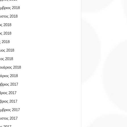
μβριος 2018
υστος 2018
ος 2018
ος 2018
 2018
ιος 2018
ος 2018
υάριος 2018
άριος 2018
βριος 2017
ριος 2017
βριος 2017
μβριος 2017
υστος 2017
ος 2017