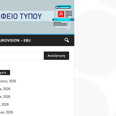
UROVISION – EBU
χείο
υστος 2026
ος 2026
ος 2026
 2026
ιος 2026