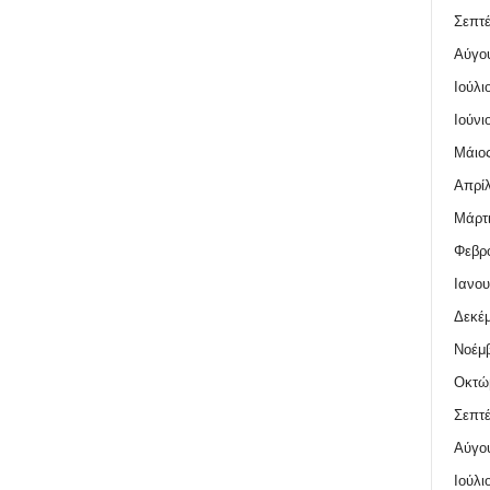
Σεπτέ
Αύγο
Ιούλι
Ιούνι
Μάιος
Απρίλ
Μάρτι
Φεβρο
Ιανου
Δεκέμ
Νοέμβ
Οκτώ
Σεπτέ
Αύγο
Ιούλι