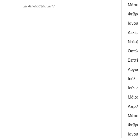
Μάρτι
28 Αυγούστου 2017
Φεβρο
Ιανου
Δεκέμ
Νοέμβ
Οκτώ
Σεπτέ
Αύγο
Ιούλι
Ιούνι
Μάιος
Απρίλ
Μάρτι
Φεβρο
Ιανου