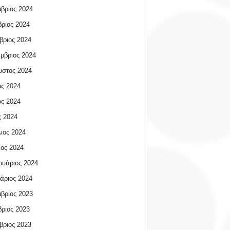
βριος 2024
ριος 2024
βριος 2024
μβριος 2024
υστος 2024
ος 2024
ος 2024
 2024
ιος 2024
ος 2024
υάριος 2024
άριος 2024
βριος 2023
ριος 2023
βριος 2023