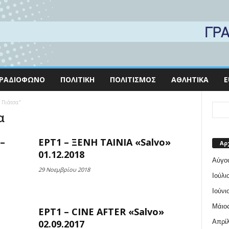
ΡΑΔΙΌΦΩΝΟ
ΠΟΛΙΤΙΚΉ
ΠΟΛΙΤΙΣΜΌΣ
ΑΘΛΗΤΙΚΆ
E
ο Πιάτσα"
α
–
ΕΡΤ1 – ΞΕΝΗ ΤΑΙΝΙΑ «Salvo»
Αρ
01.12.2018
Αύγο
29 Νοεμβρίου 2018
Ιούλι
Ιούνι
Μάιος
ΕΡΤ1 – CINE AFTER «Salvo»
Απρίλ
02.09.2017