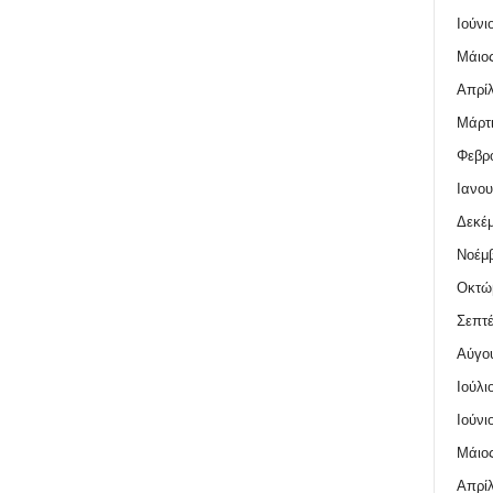
Ιούνι
Μάιος
Απρίλ
Μάρτι
Φεβρο
Ιανου
Δεκέμ
Νοέμβ
Οκτώ
Σεπτέ
Αύγο
Ιούλι
Ιούνι
Μάιος
Απρίλ