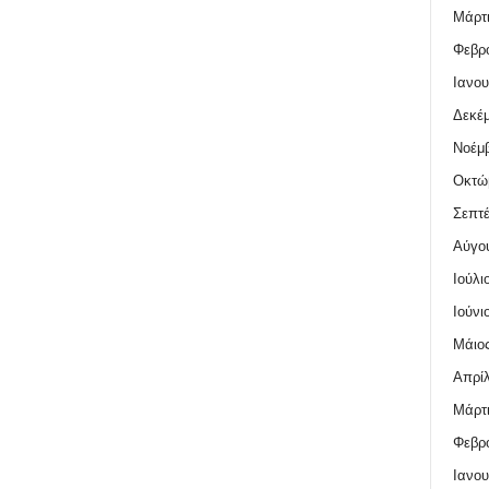
Μάρτι
Φεβρο
Ιανου
Δεκέμ
Νοέμβ
Οκτώ
Σεπτέ
Αύγο
Ιούλι
Ιούνι
Μάιος
Απρίλ
Μάρτι
Φεβρο
Ιανου