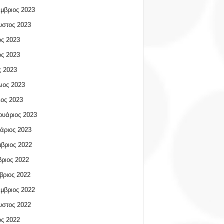
μβριος 2023
υστος 2023
ος 2023
ος 2023
 2023
ιος 2023
ος 2023
υάριος 2023
άριος 2023
βριος 2022
ριος 2022
βριος 2022
μβριος 2022
υστος 2022
ος 2022