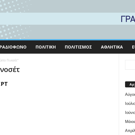
ΡΑΔΙΌΦΩΝΟ
ΠΟΛΙΤΙΚΉ
ΠΟΛΙΤΙΣΜΌΣ
ΑΘΛΗΤΙΚΆ
E
ύστο Πινοσέτ"
ινοσέτ
ΕΡΤ
Αρ
Αύγο
Ιούλι
Ιούνι
Μάιος
Απρίλ