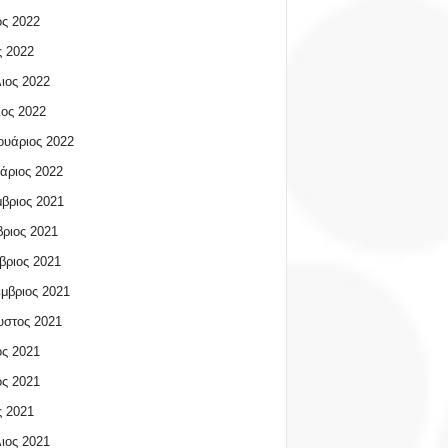
ος 2022
 2022
ιος 2022
ος 2022
υάριος 2022
άριος 2022
βριος 2021
ριος 2021
βριος 2021
μβριος 2021
υστος 2021
ος 2021
ος 2021
 2021
ιος 2021