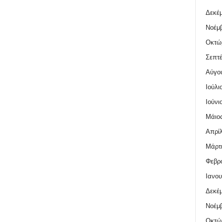
Δεκέμ
Νοέμβ
Οκτώ
Σεπτέ
Αύγο
Ιούλι
Ιούνι
Μάιος
Απρίλ
Μάρτι
Φεβρο
Ιανου
Δεκέμ
Νοέμβ
Οκτώ