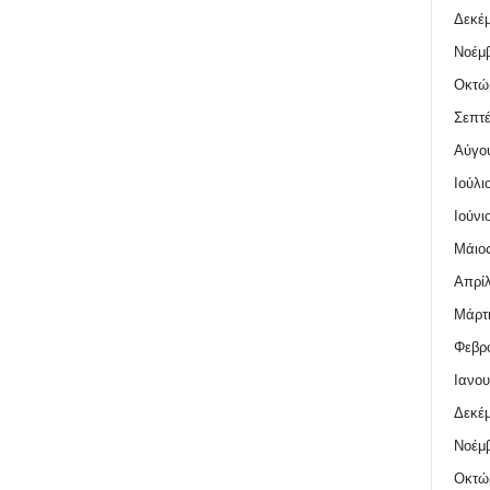
Δεκέμ
Νοέμβ
Οκτώ
Σεπτέ
Αύγο
Ιούλι
Ιούνι
Μάιος
Απρίλ
Μάρτι
Φεβρο
Ιανου
Δεκέμ
Νοέμβ
Οκτώ