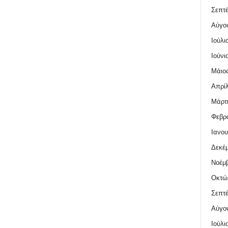
Σεπτέ
Αύγο
Ιούλι
Ιούνι
Μάιος
Απρίλ
Μάρτι
Φεβρο
Ιανου
Δεκέμ
Νοέμβ
Οκτώ
Σεπτέ
Αύγο
Ιούλι