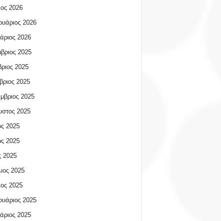
ος 2026
υάριος 2026
άριος 2026
βριος 2025
ριος 2025
βριος 2025
μβριος 2025
υστος 2025
ος 2025
ος 2025
 2025
ιος 2025
ος 2025
υάριος 2025
άριος 2025