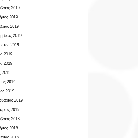
βριος 2019
ριος 2019
βριος 2019
μβριος 2019
υστος 2019
ος 2019
ος 2019
 2019
ιος 2019
ος 2019
υάριος 2019
άριος 2019
βριος 2018
ριος 2018
βριος 2018