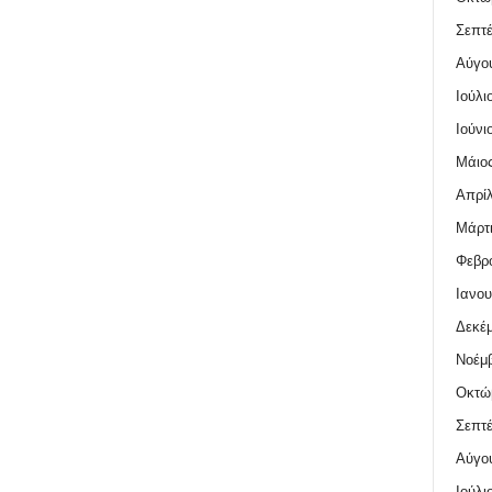
Σεπτέ
Αύγο
Ιούλι
Ιούνι
Μάιος
Απρίλ
Μάρτι
Φεβρο
Ιανου
Δεκέμ
Νοέμβ
Οκτώ
Σεπτέ
Αύγο
Ιούλι