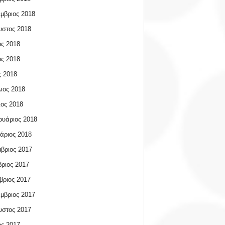
μβριος 2018
υστος 2018
ος 2018
ος 2018
 2018
ιος 2018
ος 2018
υάριος 2018
άριος 2018
βριος 2017
ριος 2017
βριος 2017
μβριος 2017
υστος 2017
ος 2017