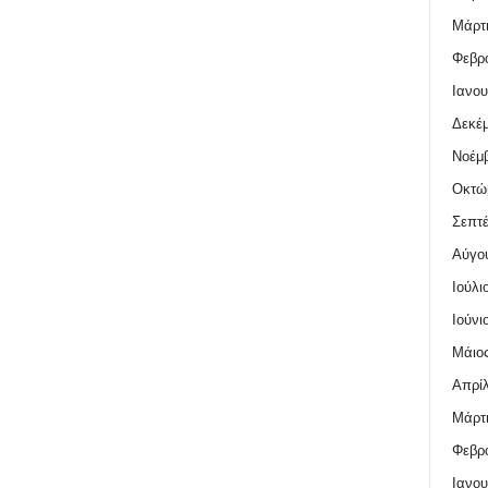
Μάρτι
Φεβρο
Ιανου
Δεκέμ
Νοέμβ
Οκτώ
Σεπτέ
Αύγο
Ιούλι
Ιούνι
Μάιος
Απρίλ
Μάρτι
Φεβρο
Ιανου