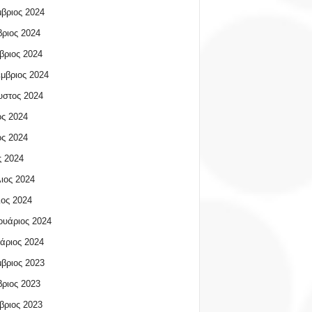
βριος 2024
ριος 2024
βριος 2024
μβριος 2024
υστος 2024
ος 2024
ος 2024
 2024
ιος 2024
ος 2024
υάριος 2024
άριος 2024
βριος 2023
ριος 2023
βριος 2023