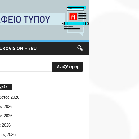
UROVISION – EBU
χείο
υστος 2026
ος 2026
ος 2026
 2026
ιος 2026