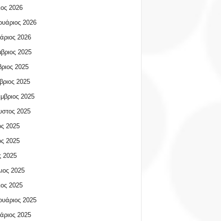
ος 2026
υάριος 2026
άριος 2026
βριος 2025
ριος 2025
βριος 2025
μβριος 2025
υστος 2025
ος 2025
ος 2025
 2025
ιος 2025
ος 2025
υάριος 2025
άριος 2025