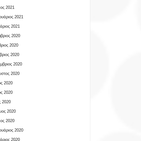
ος 2021
υάριος 2021
άριος 2021
βριος 2020
ριος 2020
βριος 2020
μβριος 2020
υστος 2020
ος 2020
ος 2020
 2020
ιος 2020
ος 2020
υάριος 2020
άριος 2020