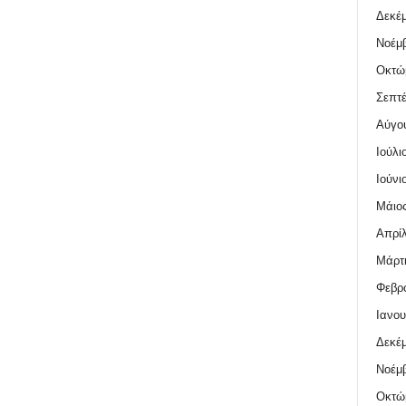
Δεκέμ
Νοέμβ
Οκτώ
Σεπτέ
Αύγο
Ιούλι
Ιούνι
Μάιος
Απρίλ
Μάρτι
Φεβρο
Ιανου
Δεκέμ
Νοέμβ
Οκτώ