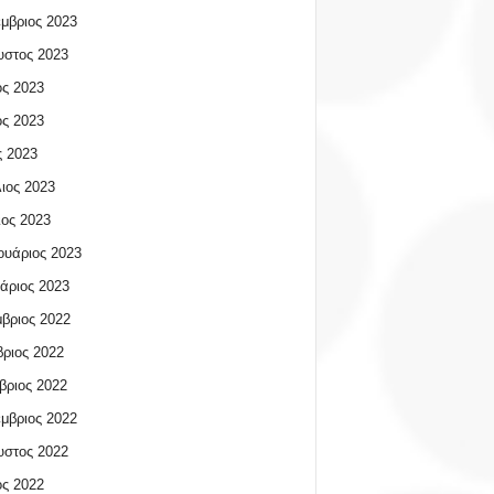
μβριος 2023
υστος 2023
ος 2023
ος 2023
 2023
ιος 2023
ος 2023
υάριος 2023
άριος 2023
βριος 2022
ριος 2022
βριος 2022
μβριος 2022
υστος 2022
ος 2022