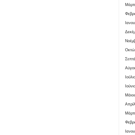
Μάρτι
Φεβρο
Ιανου
Δεκέμ
Νοέμβ
Οκτώ
Σεπτέ
Αύγο
Ιούλι
Ιούνι
Μάιος
Απρίλ
Μάρτι
Φεβρο
Ιανου