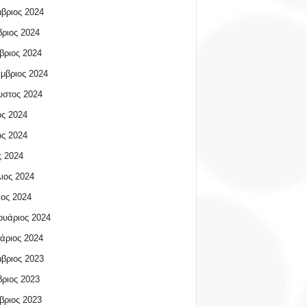
βριος 2024
ριος 2024
βριος 2024
μβριος 2024
υστος 2024
ος 2024
ος 2024
 2024
ιος 2024
ος 2024
υάριος 2024
άριος 2024
βριος 2023
ριος 2023
βριος 2023