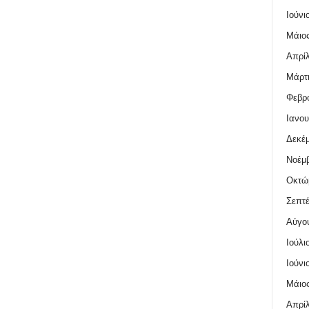
Ιούνι
Μάιος
Απρίλ
Μάρτι
Φεβρο
Ιανου
Δεκέμ
Νοέμβ
Οκτώ
Σεπτέ
Αύγο
Ιούλι
Ιούνι
Μάιος
Απρίλ