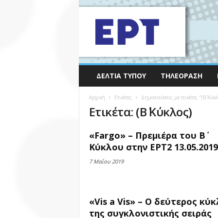
ΔΕΛΤΊΑ ΤΎΠΟΥ
ΤΗΛΕΌΡΑΣΗ
Αρχική
Ετικέτες
Δημοσιεύσεις με ετικέτες "(Β΄ Κύκλ
Ετικέτα: (Β΄ Κύκλος)
«Fargo» – Πρεμιέρα του Β΄
Κύκλου στην ΕΡΤ2 13.05.2019
7 Μαΐου 2019
«Vis a Vis» – O δεύτερος κύ
της συγκλονιστικής σειράς