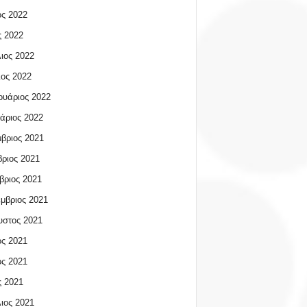
ος 2022
 2022
ιος 2022
ος 2022
υάριος 2022
άριος 2022
βριος 2021
ριος 2021
βριος 2021
μβριος 2021
υστος 2021
ος 2021
ος 2021
 2021
ιος 2021