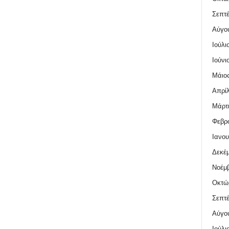
Σεπτέ
Αύγο
Ιούλι
Ιούνι
Μάιος
Απρίλ
Μάρτι
Φεβρο
Ιανου
Δεκέμ
Νοέμβ
Οκτώ
Σεπτέ
Αύγο
Ιούλι