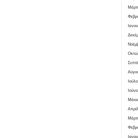
Μάρτι
Φεβρο
Ιανου
Δεκέμ
Νοέμβ
Οκτώ
Σεπτέ
Αύγο
Ιούλι
Ιούνι
Μάιος
Απρίλ
Μάρτι
Φεβρο
Ιανου