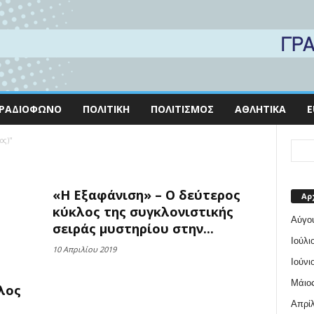
ΡΑΔΙΌΦΩΝΟ
ΠΟΛΙΤΙΚΉ
ΠΟΛΙΤΙΣΜΌΣ
ΑΘΛΗΤΙΚΆ
E
ος)"
«Η Εξαφάνιση» – Ο δεύτερος
Αρ
κύκλος της συγκλονιστικής
Αύγο
σειράς μυστηρίου στην...
Ιούλι
10 Απριλίου 2019
Ιούνι
Μάιος
κλος
Απρίλ