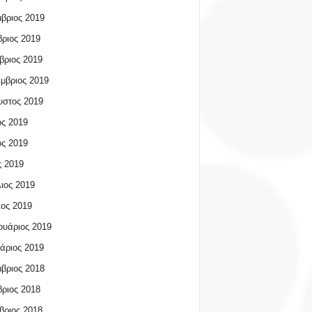
βριος 2019
ριος 2019
βριος 2019
μβριος 2019
υστος 2019
ος 2019
ος 2019
 2019
ιος 2019
ος 2019
υάριος 2019
άριος 2019
βριος 2018
ριος 2018
βριος 2018