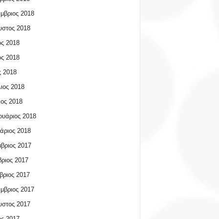
μβριος 2018
υστος 2018
ος 2018
ος 2018
 2018
ιος 2018
ος 2018
υάριος 2018
άριος 2018
βριος 2017
ριος 2017
βριος 2017
μβριος 2017
υστος 2017
ος 2017