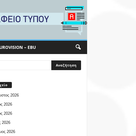
UROVISION – EBU
χείο
υστος 2026
ος 2026
ος 2026
 2026
ιος 2026