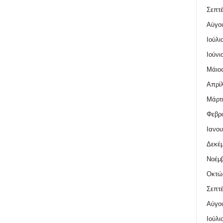
Σεπτέ
Αύγο
Ιούλι
Ιούνι
Μάιος
Απρίλ
Μάρτι
Φεβρο
Ιανου
Δεκέμ
Νοέμβ
Οκτώ
Σεπτέ
Αύγο
Ιούλι