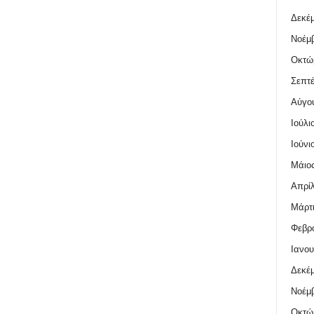
Δεκέμ
Νοέμβ
Οκτώ
Σεπτέ
Αύγο
Ιούλι
Ιούνι
Μάιος
Απρίλ
Μάρτι
Φεβρο
Ιανου
Δεκέμ
Νοέμβ
Οκτώ