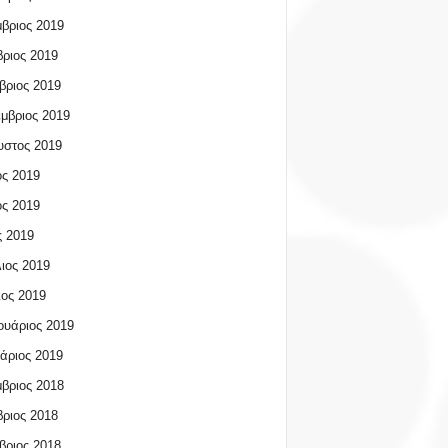
βριος 2019
ριος 2019
βριος 2019
μβριος 2019
υστος 2019
ος 2019
ος 2019
 2019
ιος 2019
ος 2019
υάριος 2019
άριος 2019
βριος 2018
ριος 2018
βριος 2018