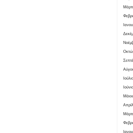
Μάρτι
Φεβρο
Ιανου
Δεκέμ
Νοέμβ
Οκτώ
Σεπτέ
Αύγο
Ιούλι
Ιούνι
Μάιος
Απρίλ
Μάρτι
Φεβρο
Ιανου