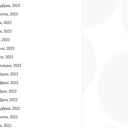
μβριος 2023
υστος 2023
ος 2023
ος 2023
 2023
ιος 2023
ος 2023
υάριος 2023
άριος 2023
βριος 2022
ριος 2022
βριος 2022
μβριος 2022
υστος 2022
ος 2022