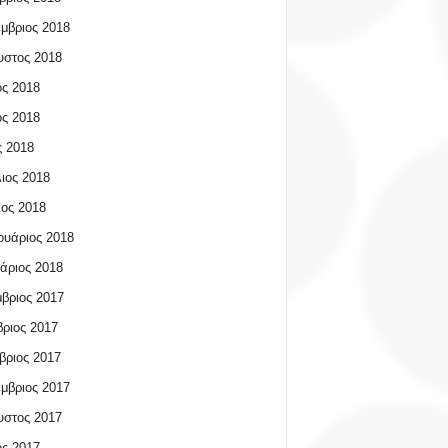
μβριος 2018
υστος 2018
ος 2018
ος 2018
 2018
ιος 2018
ος 2018
υάριος 2018
άριος 2018
βριος 2017
ριος 2017
βριος 2017
μβριος 2017
υστος 2017
ος 2017