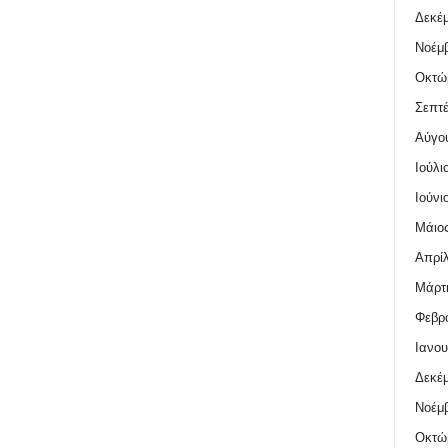
Δεκέμ
Νοέμβ
Οκτώ
Σεπτέ
Αύγο
Ιούλι
Ιούνι
Μάιος
Απρίλ
Μάρτι
Φεβρο
Ιανου
Δεκέμ
Νοέμβ
Οκτώ