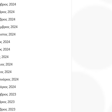
βριος 2024
ριος 2024
βριος 2024
μβριος 2024
υστος 2024
ος 2024
ος 2024
 2024
ιος 2024
ος 2024
υάριος 2024
άριος 2024
βριος 2023
ριος 2023
βριος 2023