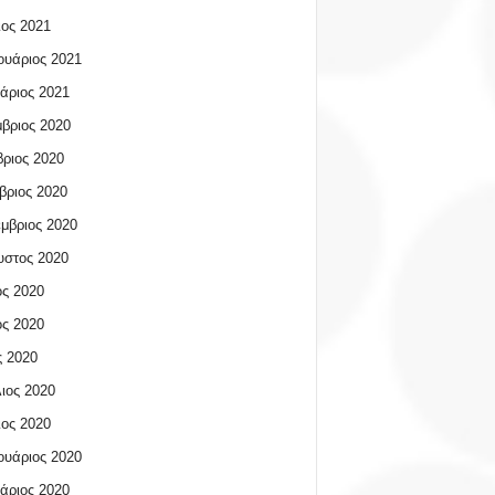
ος 2021
υάριος 2021
άριος 2021
βριος 2020
ριος 2020
βριος 2020
μβριος 2020
υστος 2020
ος 2020
ος 2020
 2020
ιος 2020
ος 2020
υάριος 2020
άριος 2020