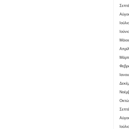
Σεπτέ
Αύγο
Ιούλι
Ιούνι
Μάιος
Απρίλ
Μάρτι
Φεβρο
Ιανου
Δεκέμ
Νοέμβ
Οκτώ
Σεπτέ
Αύγο
Ιούλι