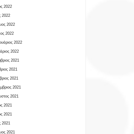
ος 2022
 2022
ιος 2022
ος 2022
υάριος 2022
άριος 2022
βριος 2021
ριος 2021
βριος 2021
μβριος 2021
υστος 2021
ος 2021
ος 2021
 2021
ιος 2021