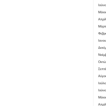
Ιούνι
Μάιος
Απρίλ
Μάρτι
Φεβρο
Ιανου
Δεκέμ
Νοέμβ
Οκτώ
Σεπτέ
Αύγο
Ιούλι
Ιούνι
Μάιος
Απρίλ