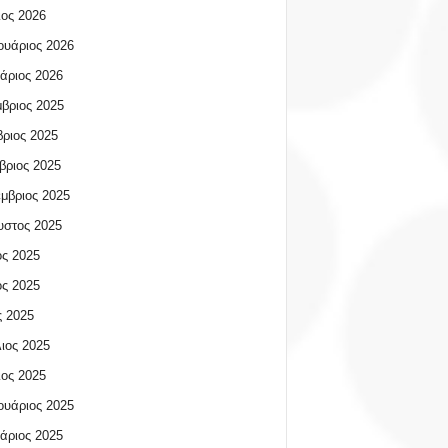
ος 2026
υάριος 2026
άριος 2026
βριος 2025
ριος 2025
βριος 2025
μβριος 2025
υστος 2025
ος 2025
ος 2025
 2025
ιος 2025
ος 2025
υάριος 2025
άριος 2025