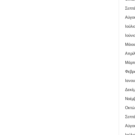
Σεπτέ
Αύγο
Ιούλι
Ιούνι
Μάιος
Απρίλ
Μάρτι
Φεβρο
Ιανου
Δεκέμ
Νοέμβ
Οκτώ
Σεπτέ
Αύγο
Ιούλι