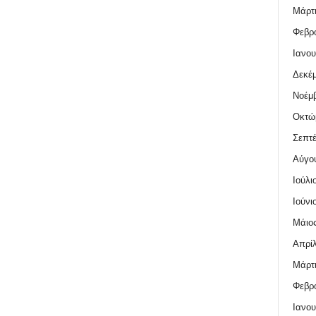
Μάρτι
Φεβρο
Ιανου
Δεκέμ
Νοέμβ
Οκτώ
Σεπτέ
Αύγο
Ιούλι
Ιούνι
Μάιος
Απρίλ
Μάρτι
Φεβρο
Ιανου