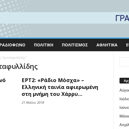
ΡΑΔΙΌΦΩΝΟ
ΠΟΛΙΤΙΚΉ
ΠΟΛΙΤΙΣΜΌΣ
ΑΘΛΗΤΙΚΆ
E
ης Τριανταφυλλίδης"
νταφυλλίδης
νό
ΕΡΤ2: «Ράδιο Μόσχα» –
Αρ
Ελληνική ταινία αφιερωμένη
Αύγο
στη μνήμη του Χάρρυ...
Ιούλι
21 Μαΐου 2018
Ιούνι
Μάιος
Απρίλ