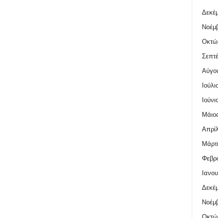
Δεκέμ
Νοέμβ
Οκτώ
Σεπτέ
Αύγο
Ιούλι
Ιούνι
Μάιος
Απρίλ
Μάρτι
Φεβρο
Ιανου
Δεκέμ
Νοέμβ
Οκτώ