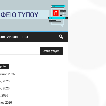
UROVISION – EBU
χείο
υστος 2026
ος 2026
ος 2026
 2026
ιος 2026