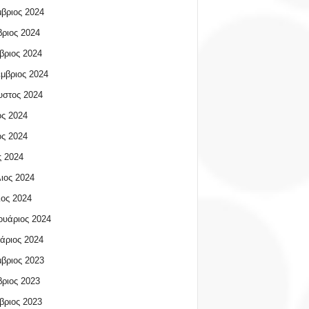
βριος 2024
ριος 2024
βριος 2024
μβριος 2024
υστος 2024
ος 2024
ος 2024
 2024
ιος 2024
ος 2024
υάριος 2024
άριος 2024
βριος 2023
ριος 2023
βριος 2023