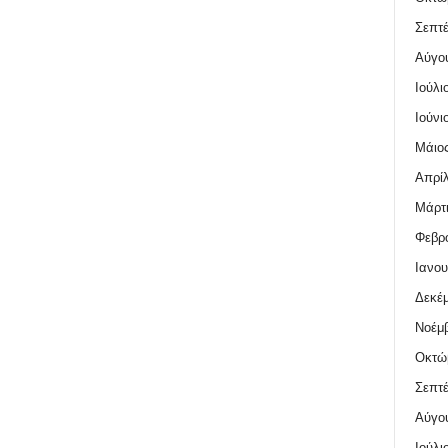
Σεπτέ
Αύγο
Ιούλι
Ιούνι
Μάιος
Απρίλ
Μάρτι
Φεβρο
Ιανου
Δεκέμ
Νοέμβ
Οκτώ
Σεπτέ
Αύγο
Ιούλι