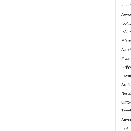
Σεπτέ
Αύγο
Ιούλι
Ιούνι
Μάιος
Απρίλ
Μάρτι
Φεβρο
Ιανου
Δεκέμ
Νοέμβ
Οκτώ
Σεπτέ
Αύγο
Ιούλι