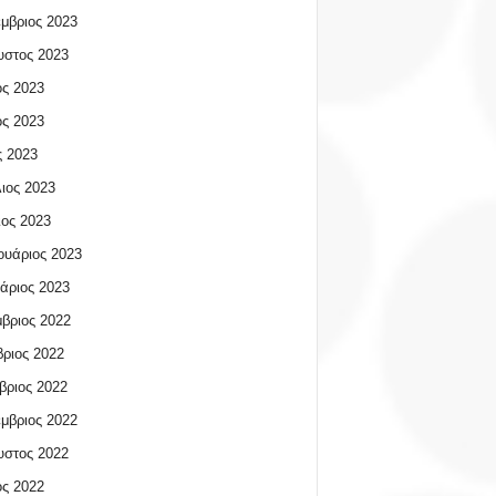
μβριος 2023
υστος 2023
ος 2023
ος 2023
 2023
ιος 2023
ος 2023
υάριος 2023
άριος 2023
βριος 2022
ριος 2022
βριος 2022
μβριος 2022
υστος 2022
ος 2022