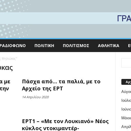
ΡΑΔΙΌΦΩΝΟ
ΠΟΛΙΤΙΚΉ
ΠΟΛΙΤΙΣΜΌΣ
ΑΘΛΗΤΙΚΆ
E
ης Μηλιώκας"
ώκας
α με
Πάσχα από… τα παλιά, με το
Αρ
την
Αρχείο της ΕΡΤ
Αύγο
14 Απριλίου 2020
Ιούλι
Ιούνι
Μάιος
ΕΡΤ1 – «Με τον Λουκιανό» Νέος
Απρίλ
κύκλος ντοκιμαντέρ-