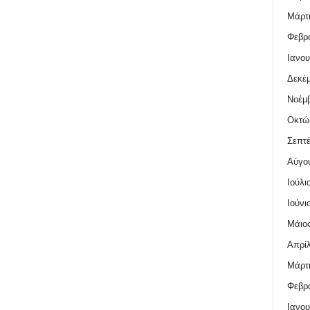
Μάρτι
Φεβρο
Ιανου
Δεκέμ
Νοέμβ
Οκτώ
Σεπτέ
Αύγο
Ιούλι
Ιούνι
Μάιος
Απρίλ
Μάρτι
Φεβρο
Ιανου