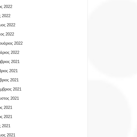
ος 2022
 2022
ιος 2022
ος 2022
υάριος 2022
άριος 2022
βριος 2021
ριος 2021
βριος 2021
μβριος 2021
υστος 2021
ος 2021
ος 2021
 2021
ιος 2021