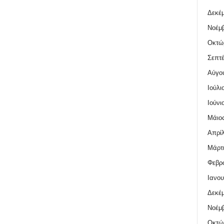
Δεκέμ
Νοέμβ
Οκτώ
Σεπτέ
Αύγο
Ιούλι
Ιούνι
Μάιος
Απρίλ
Μάρτι
Φεβρο
Ιανου
Δεκέμ
Νοέμβ
Οκτώ