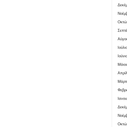
Δεκέμ
Νοέμβ
Οκτώ
Σεπτέ
Αύγο
Ιούλι
Ιούνι
Μάιος
Απρίλ
Μάρτι
Φεβρο
Ιανου
Δεκέμ
Νοέμβ
Οκτώ