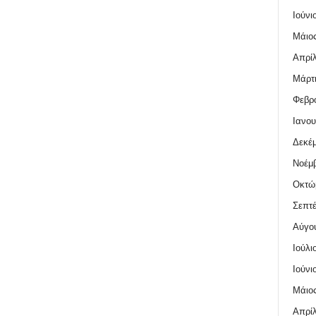
Ιούνι
Μάιος
Απρίλ
Μάρτι
Φεβρο
Ιανου
Δεκέμ
Νοέμβ
Οκτώ
Σεπτέ
Αύγο
Ιούλι
Ιούνι
Μάιος
Απρίλ