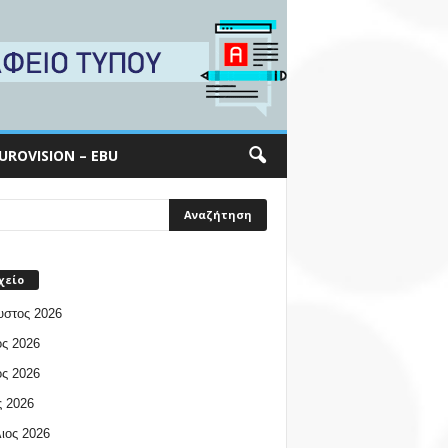
UROVISION – EBU
χείο
υστος 2026
ος 2026
ος 2026
 2026
ιος 2026