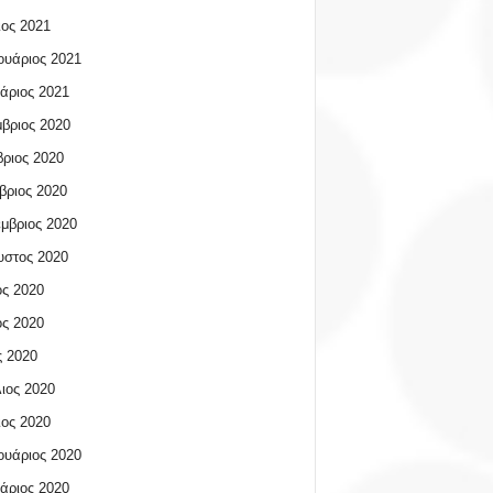
ος 2021
υάριος 2021
άριος 2021
βριος 2020
ριος 2020
βριος 2020
μβριος 2020
υστος 2020
ος 2020
ος 2020
 2020
ιος 2020
ος 2020
υάριος 2020
άριος 2020