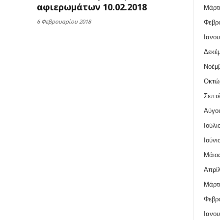
αφιερωμάτων 10.02.2018
Μάρτι
6 Φεβρουαρίου 2018
Φεβρο
Ιανου
Δεκέμ
Νοέμβ
Οκτώ
Σεπτέ
Αύγο
Ιούλι
Ιούνι
Μάιος
Απρίλ
Μάρτι
Φεβρο
Ιανου