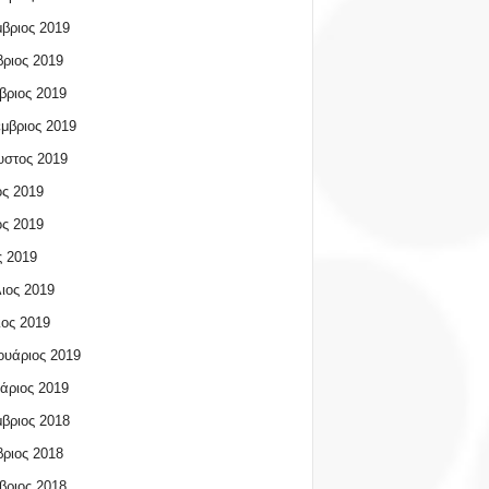
βριος 2019
ριος 2019
βριος 2019
μβριος 2019
υστος 2019
ος 2019
ος 2019
 2019
ιος 2019
ος 2019
υάριος 2019
άριος 2019
βριος 2018
ριος 2018
βριος 2018