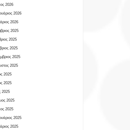
ος 2026
υάριος 2026
άριος 2026
βριος 2025
ριος 2025
βριος 2025
μβριος 2025
υστος 2025
ος 2025
ος 2025
 2025
ιος 2025
ος 2025
υάριος 2025
άριος 2025