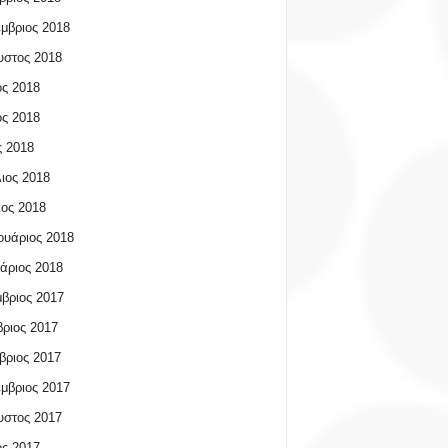
μβριος 2018
υστος 2018
ος 2018
ος 2018
 2018
ιος 2018
ος 2018
υάριος 2018
άριος 2018
βριος 2017
ριος 2017
βριος 2017
μβριος 2017
υστος 2017
ος 2017