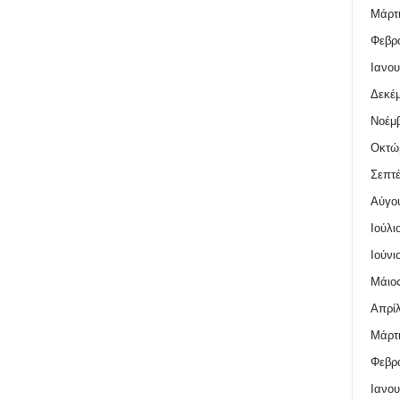
Μάρτι
Φεβρο
Ιανου
Δεκέμ
Νοέμβ
Οκτώ
Σεπτέ
Αύγο
Ιούλι
Ιούνι
Μάιος
Απρίλ
Μάρτι
Φεβρο
Ιανου