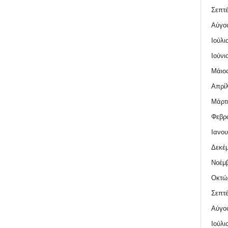
Σεπτέ
Αύγο
Ιούλι
Ιούνι
Μάιος
Απρίλ
Μάρτι
Φεβρο
Ιανου
Δεκέμ
Νοέμβ
Οκτώ
Σεπτέ
Αύγο
Ιούλι