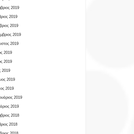
βριος 2019
ριος 2019
βριος 2019
μβριος 2019
υστος 2019
ος 2019
ος 2019
 2019
ιος 2019
ος 2019
υάριος 2019
άριος 2019
βριος 2018
ριος 2018
βριος 2018