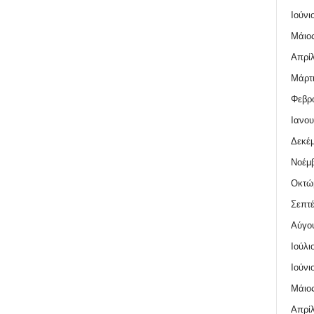
Ιούνι
Μάιος
Απρίλ
Μάρτι
Φεβρο
Ιανου
Δεκέμ
Νοέμβ
Οκτώ
Σεπτέ
Αύγο
Ιούλι
Ιούνι
Μάιος
Απρίλ