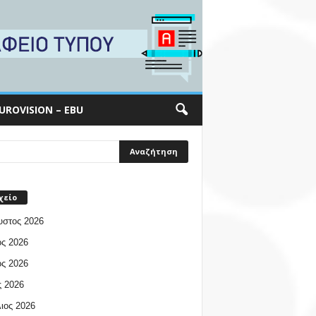
UROVISION – EBU
χείο
υστος 2026
ος 2026
ος 2026
 2026
ιος 2026