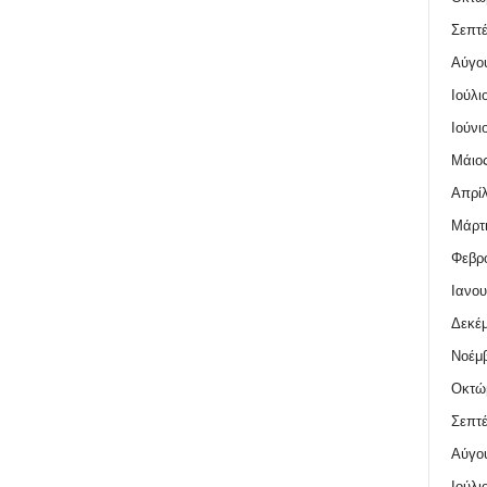
Σεπτέ
Αύγο
Ιούλι
Ιούνι
Μάιος
Απρίλ
Μάρτι
Φεβρο
Ιανου
Δεκέμ
Νοέμβ
Οκτώ
Σεπτέ
Αύγο
Ιούλι