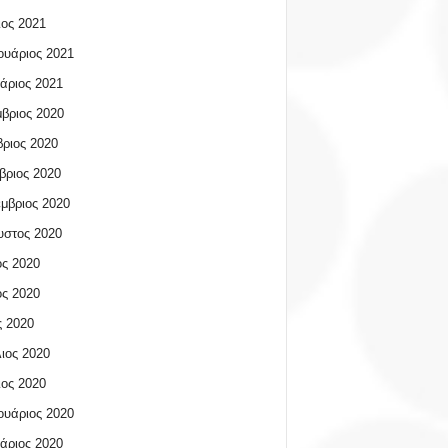
ος 2021
υάριος 2021
άριος 2021
βριος 2020
ριος 2020
βριος 2020
μβριος 2020
υστος 2020
ος 2020
ος 2020
 2020
ιος 2020
ος 2020
υάριος 2020
άριος 2020