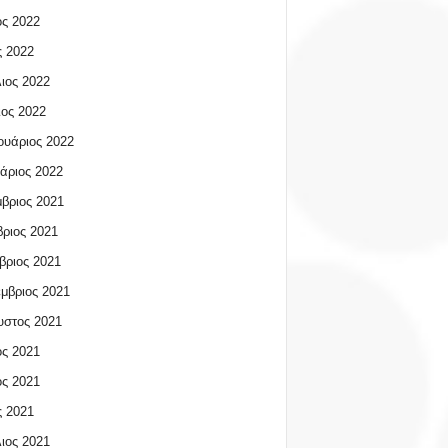
ος 2022
 2022
ιος 2022
ος 2022
υάριος 2022
άριος 2022
βριος 2021
ριος 2021
βριος 2021
μβριος 2021
υστος 2021
ος 2021
ος 2021
 2021
ιος 2021