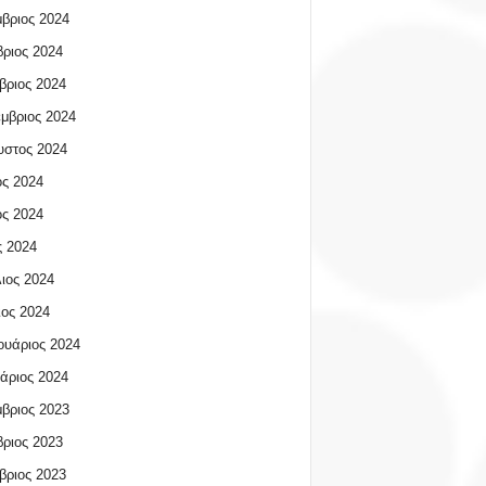
βριος 2024
ριος 2024
βριος 2024
μβριος 2024
υστος 2024
ος 2024
ος 2024
 2024
ιος 2024
ος 2024
υάριος 2024
άριος 2024
βριος 2023
ριος 2023
βριος 2023