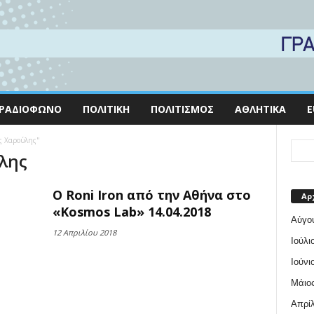
ΡΑΔΙΌΦΩΝΟ
ΠΟΛΙΤΙΚΉ
ΠΟΛΙΤΙΣΜΌΣ
ΑΘΛΗΤΙΚΆ
E
ης Χαρούλης"
ύλης
O Roni Iron από την Αθήνα στο
Αρ
«Kosmos Lab» 14.04.2018
Αύγο
12 Απριλίου 2018
Ιούλι
Ιούνι
Μάιος
Απρίλ