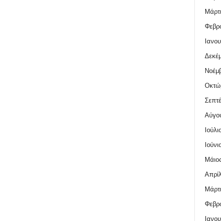
Μάρτι
Φεβρο
Ιανου
Δεκέμ
Νοέμβ
Οκτώ
Σεπτέ
Αύγο
Ιούλι
Ιούνι
Μάιος
Απρίλ
Μάρτι
Φεβρο
Ιανου