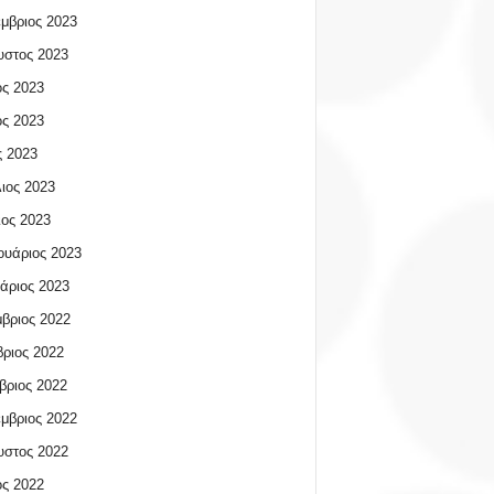
μβριος 2023
υστος 2023
ος 2023
ος 2023
 2023
ιος 2023
ος 2023
υάριος 2023
άριος 2023
βριος 2022
ριος 2022
βριος 2022
μβριος 2022
υστος 2022
ος 2022