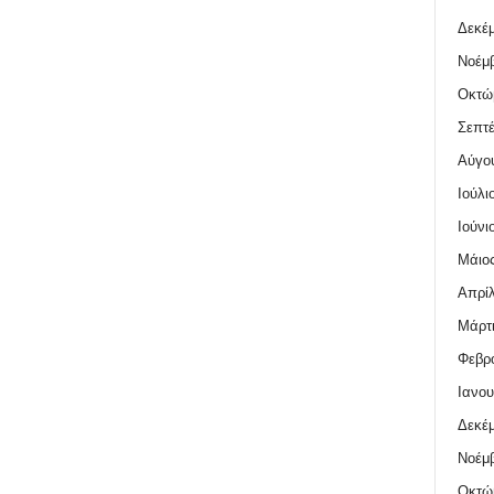
Δεκέμ
Νοέμβ
Οκτώ
Σεπτέ
Αύγο
Ιούλι
Ιούνι
Μάιος
Απρίλ
Μάρτι
Φεβρο
Ιανου
Δεκέμ
Νοέμβ
Οκτώ