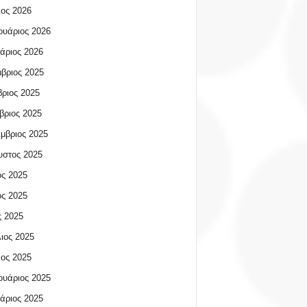
ος 2026
υάριος 2026
άριος 2026
βριος 2025
ριος 2025
βριος 2025
μβριος 2025
υστος 2025
ος 2025
ος 2025
 2025
ιος 2025
ος 2025
υάριος 2025
άριος 2025