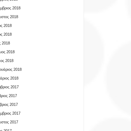
μβριος 2018
υστος 2018
ος 2018
ος 2018
 2018
ιος 2018
ος 2018
υάριος 2018
άριος 2018
βριος 2017
ριος 2017
βριος 2017
μβριος 2017
υστος 2017
ος 2017