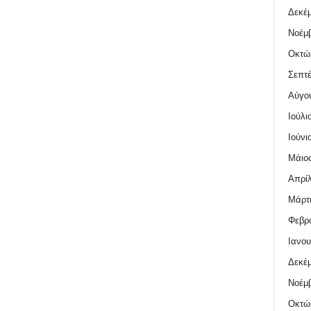
Δεκέμ
Νοέμβ
Οκτώ
Σεπτέ
Αύγο
Ιούλι
Ιούνι
Μάιος
Απρίλ
Μάρτι
Φεβρο
Ιανου
Δεκέμ
Νοέμβ
Οκτώ