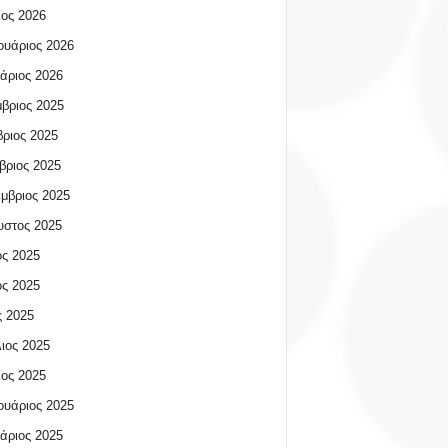
ος 2026
υάριος 2026
άριος 2026
βριος 2025
ριος 2025
βριος 2025
μβριος 2025
υστος 2025
ος 2025
ος 2025
 2025
ιος 2025
ος 2025
υάριος 2025
άριος 2025