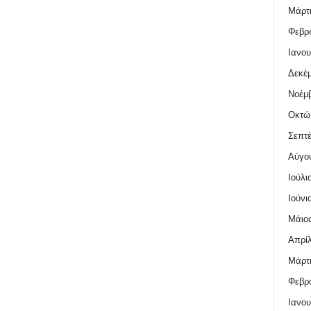
Μάρτι
Φεβρο
Ιανου
Δεκέμ
Νοέμβ
Οκτώ
Σεπτέ
Αύγο
Ιούλι
Ιούνι
Μάιος
Απρίλ
Μάρτι
Φεβρο
Ιανου