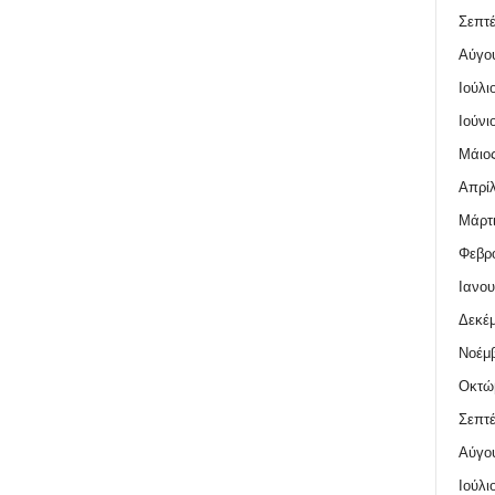
Σεπτέ
Αύγο
Ιούλι
Ιούνι
Μάιος
Απρίλ
Μάρτι
Φεβρο
Ιανου
Δεκέμ
Νοέμβ
Οκτώ
Σεπτέ
Αύγο
Ιούλι