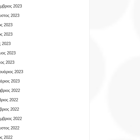
μβριος 2023
υστος 2023
ος 2023
ος 2023
 2023
ιος 2023
ος 2023
υάριος 2023
άριος 2023
βριος 2022
ριος 2022
βριος 2022
μβριος 2022
υστος 2022
ος 2022