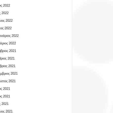
ος 2022
 2022
ιος 2022
ος 2022
υάριος 2022
άριος 2022
βριος 2021
ριος 2021
βριος 2021
μβριος 2021
υστος 2021
ος 2021
ος 2021
 2021
ιος 2021