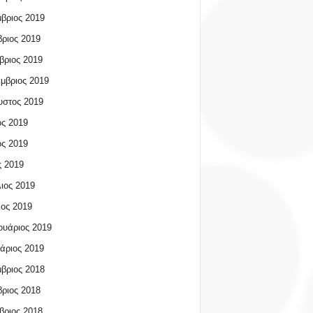
βριος 2019
ριος 2019
βριος 2019
μβριος 2019
υστος 2019
ος 2019
ος 2019
 2019
ιος 2019
ος 2019
υάριος 2019
άριος 2019
βριος 2018
ριος 2018
βριος 2018