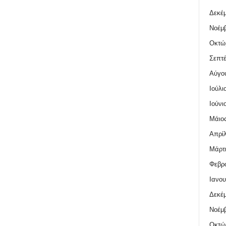
Δεκέμ
Νοέμβ
Οκτώ
Σεπτέ
Αύγο
Ιούλι
Ιούνι
Μάιος
Απρίλ
Μάρτι
Φεβρο
Ιανου
Δεκέμ
Νοέμβ
Οκτώ