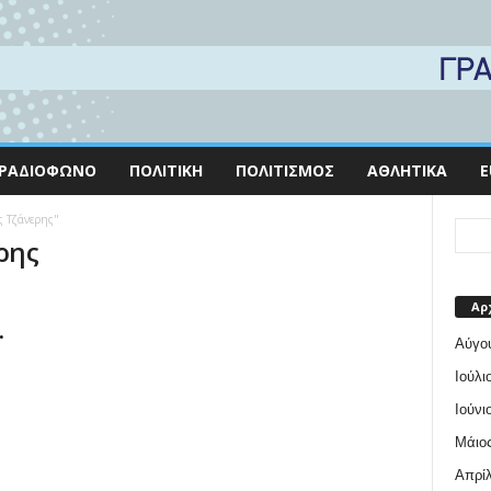
ΡΑΔΙΌΦΩΝΟ
ΠΟΛΙΤΙΚΉ
ΠΟΛΙΤΙΣΜΌΣ
ΑΘΛΗΤΙΚΆ
E
ς Τζάνερης"
ρης
Αρ
.
Αύγο
Ιούλι
Ιούνι
Μάιος
Απρίλ