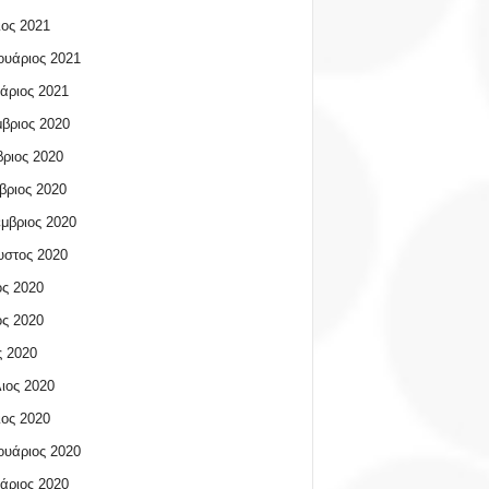
ος 2021
υάριος 2021
άριος 2021
βριος 2020
ριος 2020
βριος 2020
μβριος 2020
υστος 2020
ος 2020
ος 2020
 2020
ιος 2020
ος 2020
υάριος 2020
άριος 2020