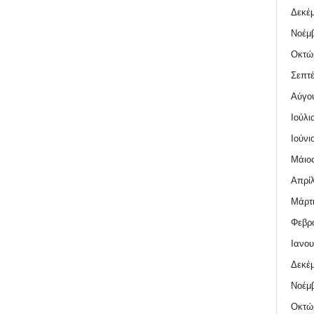
Δεκέμ
Νοέμβ
Οκτώ
Σεπτέ
Αύγο
Ιούλι
Ιούνι
Μάιος
Απρίλ
Μάρτι
Φεβρο
Ιανου
Δεκέμ
Νοέμβ
Οκτώ