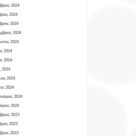
βριος 2024
ριος 2024
βριος 2024
μβριος 2024
υστος 2024
ος 2024
ος 2024
 2024
ιος 2024
ος 2024
υάριος 2024
άριος 2024
βριος 2023
ριος 2023
βριος 2023