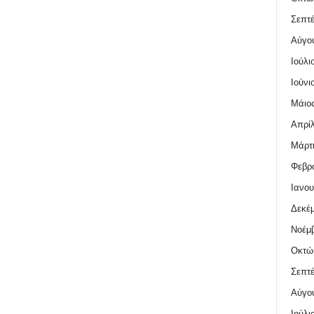
Σεπτέ
Αύγο
Ιούλι
Ιούνι
Μάιος
Απρίλ
Μάρτι
Φεβρο
Ιανου
Δεκέμ
Νοέμβ
Οκτώ
Σεπτέ
Αύγο
Ιούλι