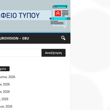
UROVISION – EBU
χείο
υστος 2026
ος 2026
ος 2026
 2026
ιος 2026