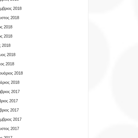
μβριος 2018
υστος 2018
ος 2018
ος 2018
 2018
ιος 2018
ος 2018
υάριος 2018
άριος 2018
βριος 2017
ριος 2017
βριος 2017
μβριος 2017
υστος 2017
ος 2017