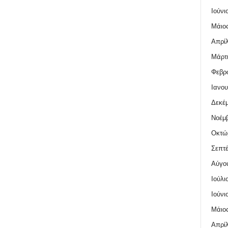
Ιούνι
Μάιος
Απρίλ
Μάρτι
Φεβρο
Ιανου
Δεκέμ
Νοέμβ
Οκτώ
Σεπτέ
Αύγο
Ιούλι
Ιούνι
Μάιος
Απρίλ