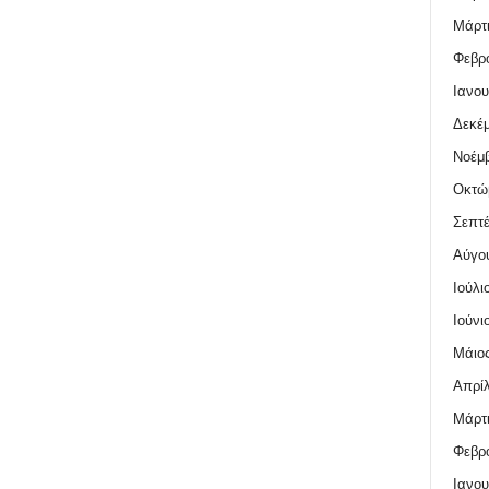
Μάρτι
Φεβρο
Ιανου
Δεκέμ
Νοέμβ
Οκτώ
Σεπτέ
Αύγο
Ιούλι
Ιούνι
Μάιος
Απρίλ
Μάρτι
Φεβρο
Ιανου