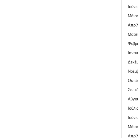
Ιούνι
Μάιος
Απρίλ
Μάρτι
Φεβρο
Ιανου
Δεκέμ
Νοέμβ
Οκτώ
Σεπτέ
Αύγο
Ιούλι
Ιούνι
Μάιος
Απρίλ