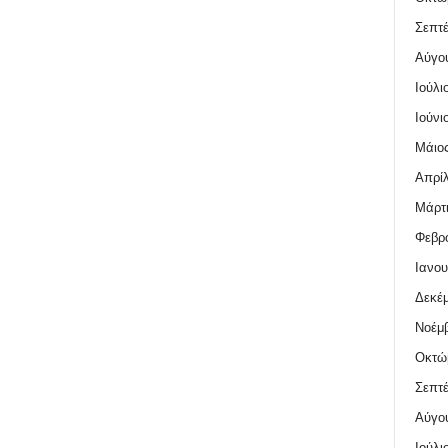
Σεπτέ
Αύγο
Ιούλι
Ιούνι
Μάιος
Απρίλ
Μάρτι
Φεβρο
Ιανου
Δεκέμ
Νοέμβ
Οκτώ
Σεπτέ
Αύγο
Ιούλι