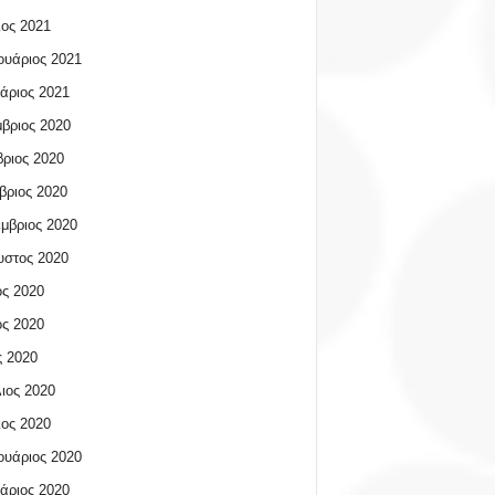
ος 2021
υάριος 2021
άριος 2021
βριος 2020
ριος 2020
βριος 2020
μβριος 2020
υστος 2020
ος 2020
ος 2020
 2020
ιος 2020
ος 2020
υάριος 2020
άριος 2020