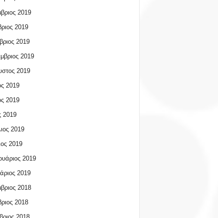
βριος 2019
ριος 2019
βριος 2019
μβριος 2019
υστος 2019
ος 2019
ος 2019
 2019
ιος 2019
ος 2019
υάριος 2019
άριος 2019
βριος 2018
ριος 2018
βριος 2018