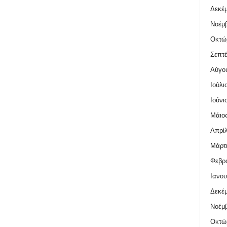
Δεκέμ
Νοέμβ
Οκτώ
Σεπτέ
Αύγο
Ιούλι
Ιούνι
Μάιος
Απρίλ
Μάρτι
Φεβρο
Ιανου
Δεκέμ
Νοέμβ
Οκτώ