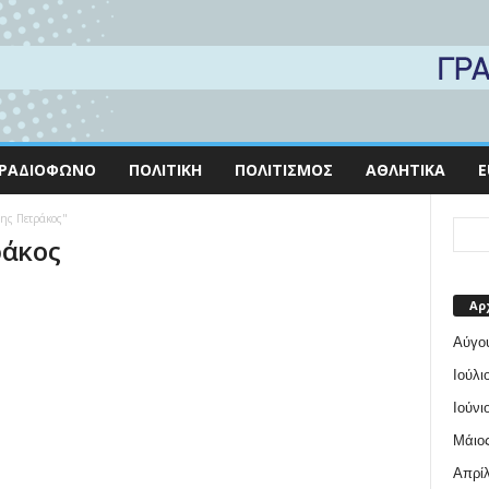
ΡΑΔΙΌΦΩΝΟ
ΠΟΛΙΤΙΚΉ
ΠΟΛΙΤΙΣΜΌΣ
ΑΘΛΗΤΙΚΆ
E
ρης Πετράκος"
ράκος
Αρ
Αύγο
Ιούλι
Ιούνι
Μάιος
Απρίλ