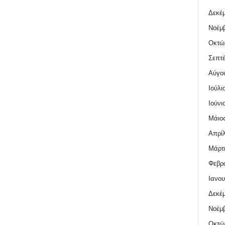
Δεκέμ
Νοέμβ
Οκτώ
Σεπτέ
Αύγο
Ιούλι
Ιούνι
Μάιος
Απρίλ
Μάρτι
Φεβρο
Ιανου
Δεκέμ
Νοέμβ
Οκτώ