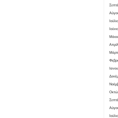
Σεπτέ
Αύγο
Ιούλι
Ιούνι
Μάιος
Απρίλ
Μάρτι
Φεβρο
Ιανου
Δεκέμ
Νοέμβ
Οκτώ
Σεπτέ
Αύγο
Ιούλι