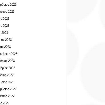
μβριος 2023
υστος 2023
ος 2023
ος 2023
 2023
ιος 2023
ος 2023
υάριος 2023
άριος 2023
βριος 2022
ριος 2022
βριος 2022
μβριος 2022
υστος 2022
ος 2022