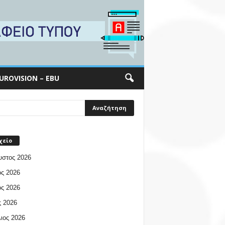
UROVISION – EBU
χείο
υστος 2026
ος 2026
ος 2026
 2026
ιος 2026