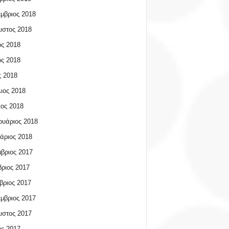
μβριος 2018
υστος 2018
ος 2018
ος 2018
 2018
ιος 2018
ος 2018
υάριος 2018
άριος 2018
βριος 2017
ριος 2017
βριος 2017
μβριος 2017
υστος 2017
ος 2017