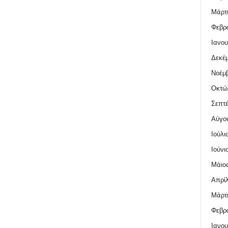
Μάρτι
Φεβρο
Ιανου
Δεκέμ
Νοέμβ
Οκτώ
Σεπτέ
Αύγο
Ιούλι
Ιούνι
Μάιος
Απρίλ
Μάρτι
Φεβρο
Ιανου