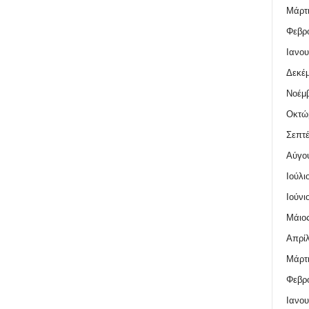
Μάρτι
Φεβρο
Ιανου
Δεκέμ
Νοέμβ
Οκτώ
Σεπτέ
Αύγο
Ιούλι
Ιούνι
Μάιος
Απρίλ
Μάρτι
Φεβρο
Ιανου