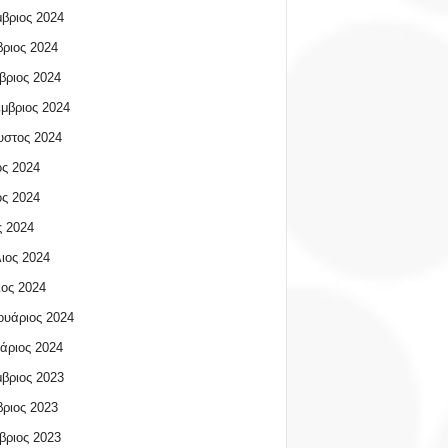
βριος 2024
ριος 2024
βριος 2024
μβριος 2024
υστος 2024
ος 2024
ος 2024
 2024
ιος 2024
ος 2024
υάριος 2024
άριος 2024
βριος 2023
ριος 2023
βριος 2023