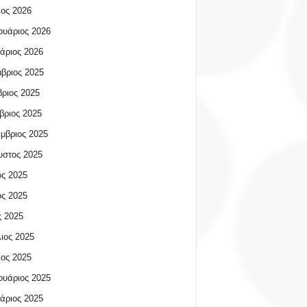
ος 2026
υάριος 2026
άριος 2026
βριος 2025
ριος 2025
βριος 2025
μβριος 2025
υστος 2025
ος 2025
ος 2025
 2025
ιος 2025
ος 2025
υάριος 2025
άριος 2025