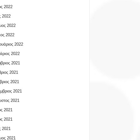
ος 2022
 2022
ιος 2022
ος 2022
υάριος 2022
άριος 2022
βριος 2021
ριος 2021
βριος 2021
μβριος 2021
υστος 2021
ος 2021
ος 2021
 2021
ιος 2021