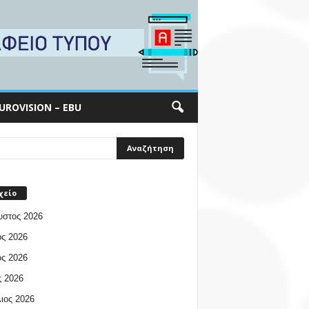
UROVISION – EBU
χείο
υστος 2026
ος 2026
ος 2026
 2026
ιος 2026