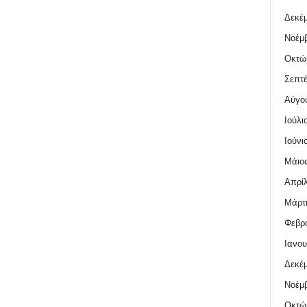
Δεκέμ
Νοέμβ
Οκτώ
Σεπτέ
Αύγο
Ιούλι
Ιούνι
Μάιος
Απρίλ
Μάρτι
Φεβρο
Ιανου
Δεκέμ
Νοέμβ
Οκτώ