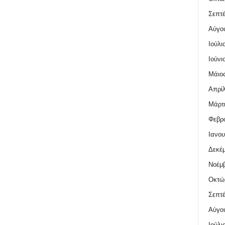
Σεπτέ
Αύγο
Ιούλι
Ιούνι
Μάιος
Απρίλ
Μάρτι
Φεβρο
Ιανου
Δεκέμ
Νοέμβ
Οκτώ
Σεπτέ
Αύγο
Ιούλι