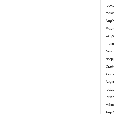
Ιούνι
Μάιος
Απρίλ
Μάρτι
Φεβρο
Ιανου
Δεκέμ
Νοέμβ
Οκτώ
Σεπτέ
Αύγο
Ιούλι
Ιούνι
Μάιος
Απρίλ