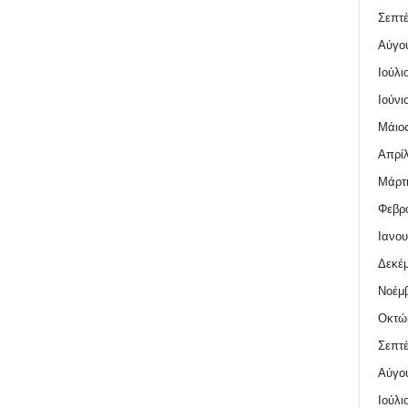
Σεπτέ
Αύγο
Ιούλι
Ιούνι
Μάιος
Απρίλ
Μάρτι
Φεβρο
Ιανου
Δεκέμ
Νοέμβ
Οκτώ
Σεπτέ
Αύγο
Ιούλι