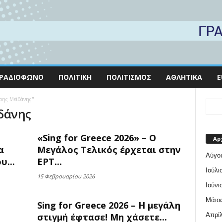
ΡΑΔΙΌΦΩΝΟ
ΠΟΛΙΤΙΚΉ
ΠΟΛΙΤΙΣΜΌΣ
ΑΘΛΗΤΙΚΆ
E
τρης Μεϊδάνης"
δάνης
«Sing for Greece 2026» – Ο
Αρ
α
Μεγάλος Τελικός έρχεται στην
Αύγο
...
ΕΡΤ...
Ιούλι
15 Φεβρουαρίου 2026
Ιούνι
Μάιος
Sing for Greece 2026 – Η μεγάλη
Απρίλ
στιγμή έφτασε! Μη χάσετε...