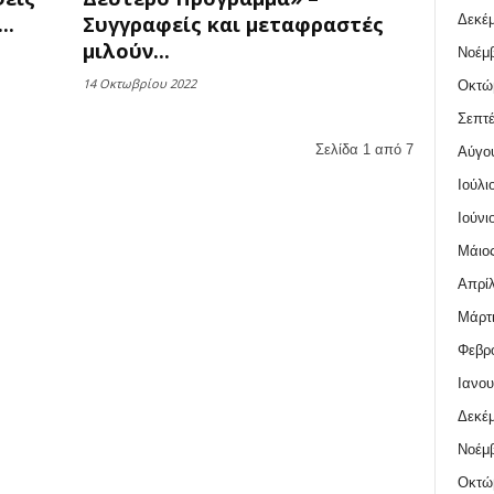
Δεκέμ
..
Συγγραφείς και μεταφραστές
μιλούν...
Νοέμβ
14 Οκτωβρίου 2022
Οκτώ
Σεπτέ
Σελίδα 1 από 7
Αύγο
Ιούλι
Ιούνι
Μάιος
Απρίλ
Μάρτι
Φεβρο
Ιανου
Δεκέμ
Νοέμβ
Οκτώ