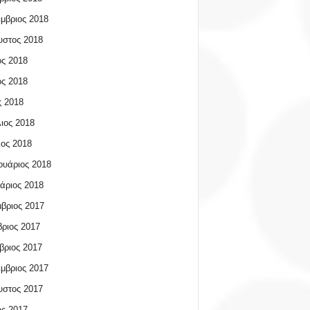
μβριος 2018
υστος 2018
ος 2018
ος 2018
 2018
ιος 2018
ος 2018
υάριος 2018
άριος 2018
βριος 2017
ριος 2017
βριος 2017
μβριος 2017
υστος 2017
ος 2017