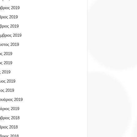
βριος 2019
ριος 2019
βριος 2019
μβριος 2019
υστος 2019
ος 2019
ος 2019
 2019
ιος 2019
ος 2019
υάριος 2019
άριος 2019
βριος 2018
ριος 2018
βριος 2018