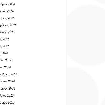
βριος 2024
ριος 2024
βριος 2024
μβριος 2024
υστος 2024
ος 2024
ος 2024
 2024
ιος 2024
ος 2024
υάριος 2024
άριος 2024
βριος 2023
ριος 2023
βριος 2023