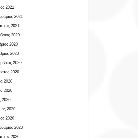
ος 2021
υάριος 2021
άριος 2021
βριος 2020
ριος 2020
βριος 2020
μβριος 2020
υστος 2020
ος 2020
ος 2020
 2020
ιος 2020
ος 2020
υάριος 2020
άριος 2020