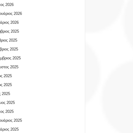
ος 2026
υάριος 2026
άριος 2026
βριος 2025
ριος 2025
βριος 2025
μβριος 2025
υστος 2025
ος 2025
ος 2025
 2025
ιος 2025
ος 2025
υάριος 2025
άριος 2025