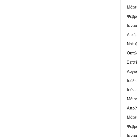
Μάρτι
Φεβρο
Ιανου
Δεκέμ
Νοέμβ
Οκτώ
Σεπτέ
Αύγο
Ιούλι
Ιούνι
Μάιος
Απρίλ
Μάρτι
Φεβρο
Ιανου