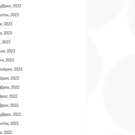
μβριος 2023
υστος 2023
ος 2023
ος 2023
 2023
ιος 2023
ος 2023
υάριος 2023
άριος 2023
βριος 2022
ριος 2022
βριος 2022
μβριος 2022
υστος 2022
ος 2022