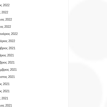
ος 2022
 2022
ιος 2022
ος 2022
υάριος 2022
άριος 2022
βριος 2021
ριος 2021
βριος 2021
μβριος 2021
υστος 2021
ος 2021
ος 2021
 2021
ιος 2021