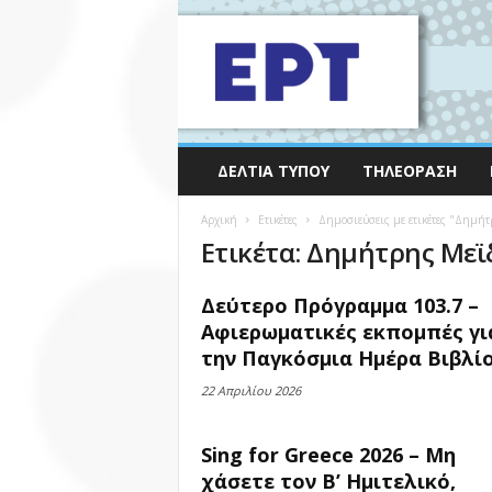
ΔΕΛΤΊΑ ΤΎΠΟΥ
ΤΗΛΕΌΡΑΣΗ
Αρχική
Ετικέτες
Δημοσιεύσεις με ετικέτες "Δημή
Ετικέτα: Δημήτρης Μεϊ
Δεύτερο Πρόγραμμα 103.7 –
Αφιερωματικές εκπομπές γι
την Παγκόσμια Ημέρα Βιβλίου
22 Απριλίου 2026
Sing for Greece 2026 – Μη
χάσετε τον Β’ Ημιτελικό,