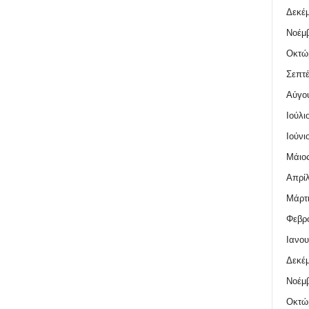
Δεκέμ
Νοέμβ
Οκτώ
Σεπτέ
Αύγο
Ιούλι
Ιούνι
Μάιος
Απρίλ
Μάρτι
Φεβρο
Ιανου
Δεκέμ
Νοέμβ
Οκτώ