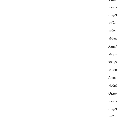
Σεπτέ
Αύγο
Ιούλι
Ιούνι
Μάιος
Απρίλ
Μάρτι
Φεβρο
Ιανου
Δεκέμ
Νοέμβ
Οκτώ
Σεπτέ
Αύγο
Ιούλι