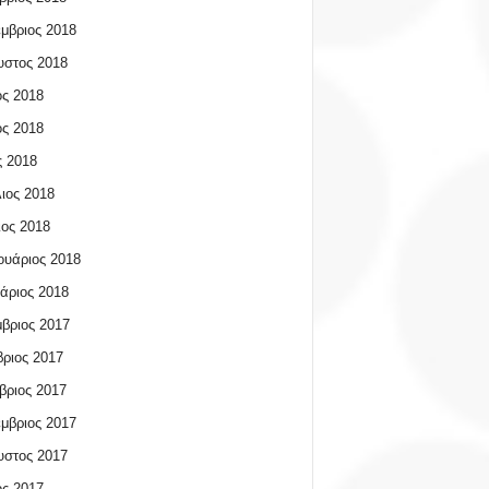
μβριος 2018
υστος 2018
ος 2018
ος 2018
 2018
ιος 2018
ος 2018
υάριος 2018
άριος 2018
βριος 2017
ριος 2017
βριος 2017
μβριος 2017
υστος 2017
ος 2017