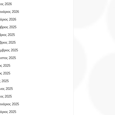
ος 2026
υάριος 2026
άριος 2026
βριος 2025
ριος 2025
βριος 2025
μβριος 2025
υστος 2025
ος 2025
ος 2025
 2025
ιος 2025
ος 2025
υάριος 2025
άριος 2025