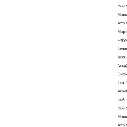
Ιούνι
Μάιος
Απρίλ
Μάρτι
Φεβρο
Ιανου
Δεκέμ
Νοέμβ
Οκτώ
Σεπτέ
Αύγο
Ιούλι
Ιούνι
Μάιος
Απρίλ