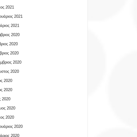
ος 2021
υάριος 2021
άριος 2021
βριος 2020
ριος 2020
βριος 2020
μβριος 2020
υστος 2020
ος 2020
ος 2020
 2020
ιος 2020
ος 2020
υάριος 2020
άριος 2020