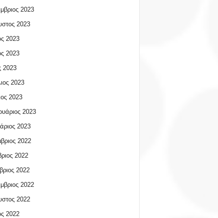
μβριος 2023
υστος 2023
ος 2023
ος 2023
 2023
ιος 2023
ος 2023
υάριος 2023
άριος 2023
βριος 2022
ριος 2022
βριος 2022
μβριος 2022
υστος 2022
ος 2022