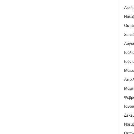
Δεκέμ
Νοέμβ
Οκτώ
Σεπτέ
Αύγο
Ιούλι
Ιούνι
Μάιος
Απρίλ
Μάρτι
Φεβρο
Ιανου
Δεκέμ
Νοέμβ
Οκτώ