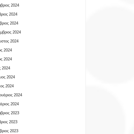
βριος 2024
ριος 2024
βριος 2024
μβριος 2024
υστος 2024
ος 2024
ος 2024
 2024
ιος 2024
ος 2024
υάριος 2024
άριος 2024
βριος 2023
ριος 2023
βριος 2023