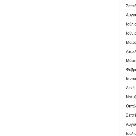
Σεπτέ
Αύγο
Ιούλι
Ιούνι
Μάιος
Απρίλ
Μάρτι
Φεβρο
Ιανου
Δεκέμ
Νοέμβ
Οκτώ
Σεπτέ
Αύγο
Ιούλι