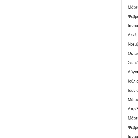
Μάρτι
Φεβρο
Ιανου
Δεκέμ
Νοέμβ
Οκτώ
Σεπτέ
Αύγο
Ιούλι
Ιούνι
Μάιος
Απρίλ
Μάρτι
Φεβρο
Ιανου