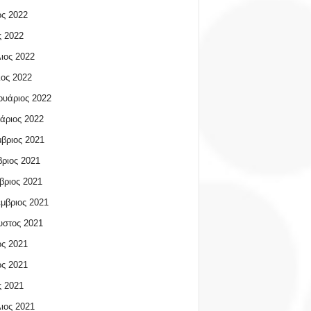
ος 2022
 2022
ιος 2022
ος 2022
υάριος 2022
άριος 2022
βριος 2021
ριος 2021
βριος 2021
μβριος 2021
υστος 2021
ος 2021
ος 2021
 2021
ιος 2021