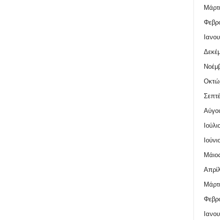
Μάρτι
Φεβρο
Ιανου
Δεκέμ
Νοέμβ
Οκτώ
Σεπτέ
Αύγο
Ιούλι
Ιούνι
Μάιος
Απρίλ
Μάρτι
Φεβρο
Ιανου