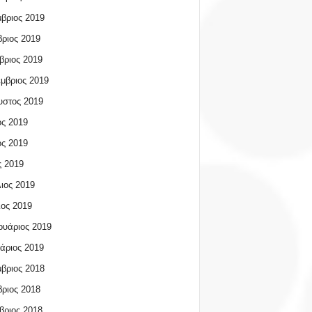
βριος 2019
ριος 2019
βριος 2019
μβριος 2019
υστος 2019
ος 2019
ος 2019
 2019
ιος 2019
ος 2019
υάριος 2019
άριος 2019
βριος 2018
ριος 2018
βριος 2018