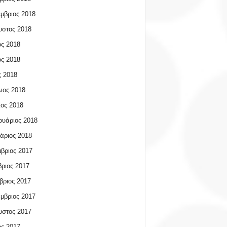
μβριος 2018
υστος 2018
ος 2018
ος 2018
 2018
ιος 2018
ος 2018
υάριος 2018
άριος 2018
βριος 2017
ριος 2017
βριος 2017
μβριος 2017
υστος 2017
ος 2017