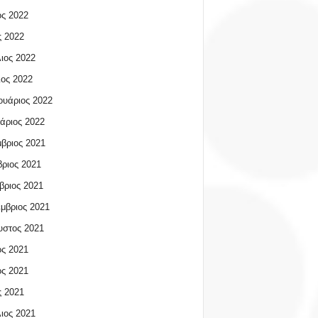
ος 2022
 2022
ιος 2022
ος 2022
υάριος 2022
άριος 2022
βριος 2021
ριος 2021
βριος 2021
μβριος 2021
υστος 2021
ος 2021
ος 2021
 2021
ιος 2021