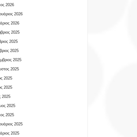
ος 2026
υάριος 2026
άριος 2026
βριος 2025
ριος 2025
βριος 2025
μβριος 2025
υστος 2025
ος 2025
ος 2025
 2025
ιος 2025
ος 2025
υάριος 2025
άριος 2025