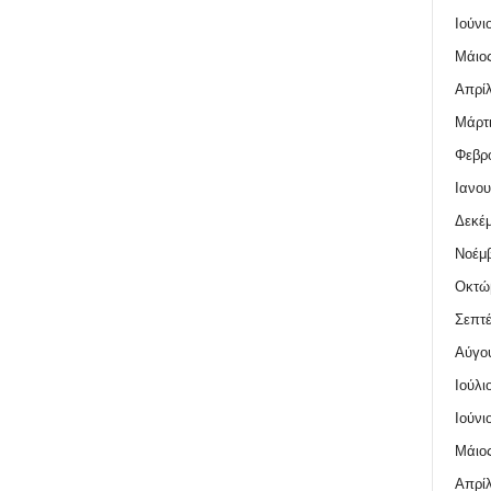
Ιούνι
Μάιος
Απρίλ
Μάρτι
Φεβρο
Ιανου
Δεκέμ
Νοέμβ
Οκτώ
Σεπτέ
Αύγο
Ιούλι
Ιούνι
Μάιος
Απρίλ