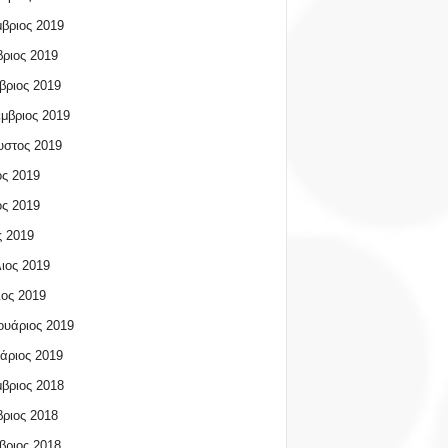
βριος 2019
ριος 2019
βριος 2019
μβριος 2019
υστος 2019
ος 2019
ος 2019
 2019
ιος 2019
ος 2019
υάριος 2019
άριος 2019
βριος 2018
ριος 2018
βριος 2018