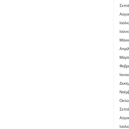
Σεπτέ
Αύγο
Ιούλι
Ιούνι
Μάιος
Απρίλ
Μάρτι
Φεβρο
Ιανου
Δεκέμ
Νοέμβ
Οκτώ
Σεπτέ
Αύγο
Ιούλι