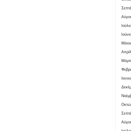
Σεπτέ
Αύγο
Ιούλι
Ιούνι
Μάιος
Απρίλ
Μάρτι
Φεβρο
Ιανου
Δεκέμ
Νοέμβ
Οκτώ
Σεπτέ
Αύγο
Ιούλι