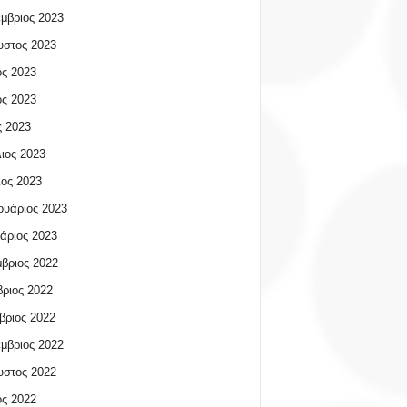
μβριος 2023
υστος 2023
ος 2023
ος 2023
 2023
ιος 2023
ος 2023
υάριος 2023
άριος 2023
βριος 2022
ριος 2022
βριος 2022
μβριος 2022
υστος 2022
ος 2022