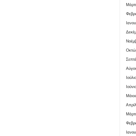
Μάρτι
Φεβρο
Ιανου
Δεκέμ
Νοέμβ
Οκτώ
Σεπτέ
Αύγο
Ιούλι
Ιούνι
Μάιος
Απρίλ
Μάρτι
Φεβρο
Ιανου