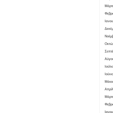
Μάρτι
Φεβρο
Ιανου
Δεκέμ
Νοέμβ
Οκτώ
Σεπτέ
Αύγο
Ιούλι
Ιούνι
Μάιος
Απρίλ
Μάρτι
Φεβρο
Ιανου