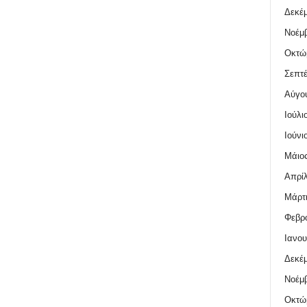
Δεκέμ
Νοέμβ
Οκτώ
Σεπτέ
Αύγο
Ιούλι
Ιούνι
Μάιος
Απρίλ
Μάρτι
Φεβρο
Ιανου
Δεκέμ
Νοέμβ
Οκτώ