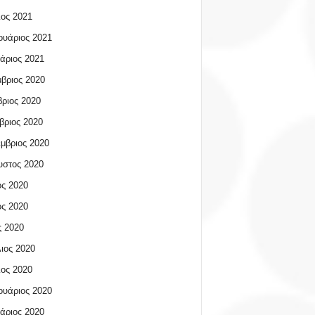
ος 2021
υάριος 2021
άριος 2021
βριος 2020
ριος 2020
βριος 2020
μβριος 2020
υστος 2020
ος 2020
ος 2020
 2020
ιος 2020
ος 2020
υάριος 2020
άριος 2020