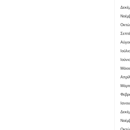
Δεκέμ
Νοέμβ
Οκτώ
Σεπτέ
Αύγο
Ιούλι
Ιούνι
Μάιος
Απρίλ
Μάρτι
Φεβρο
Ιανου
Δεκέμ
Νοέμβ
Οκτώ