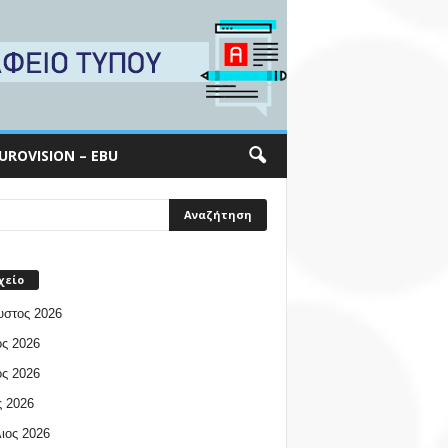
UROVISION – EBU
χείο
υστος 2026
ος 2026
ος 2026
 2026
ιος 2026