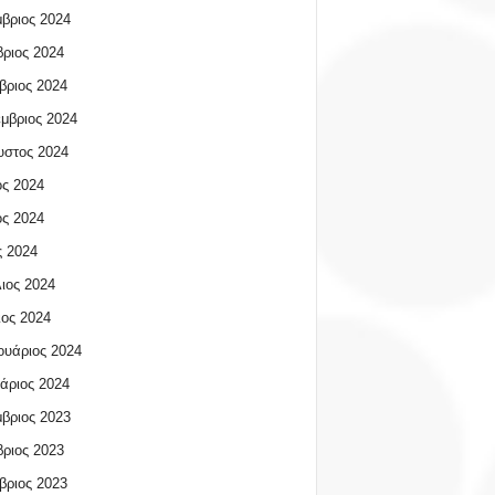
βριος 2024
ριος 2024
βριος 2024
μβριος 2024
υστος 2024
ος 2024
ος 2024
 2024
ιος 2024
ος 2024
υάριος 2024
άριος 2024
βριος 2023
ριος 2023
βριος 2023