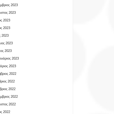
μβριος 2023
υστος 2023
ος 2023
ος 2023
 2023
ιος 2023
ος 2023
υάριος 2023
άριος 2023
βριος 2022
ριος 2022
βριος 2022
μβριος 2022
υστος 2022
ος 2022