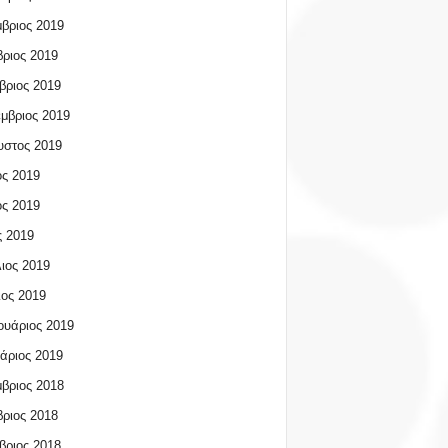
βριος 2019
ριος 2019
βριος 2019
μβριος 2019
υστος 2019
ος 2019
ος 2019
 2019
ιος 2019
ος 2019
υάριος 2019
άριος 2019
βριος 2018
ριος 2018
βριος 2018