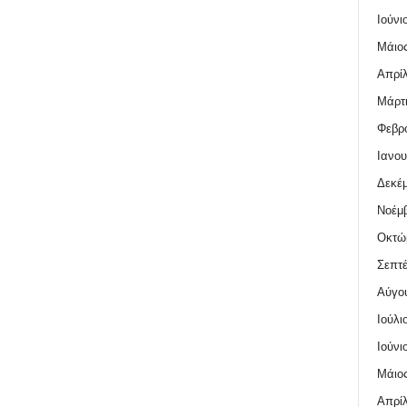
Ιούνι
Μάιος
Απρίλ
Μάρτι
Φεβρο
Ιανου
Δεκέμ
Νοέμβ
Οκτώ
Σεπτέ
Αύγο
Ιούλι
Ιούνι
Μάιος
Απρίλ