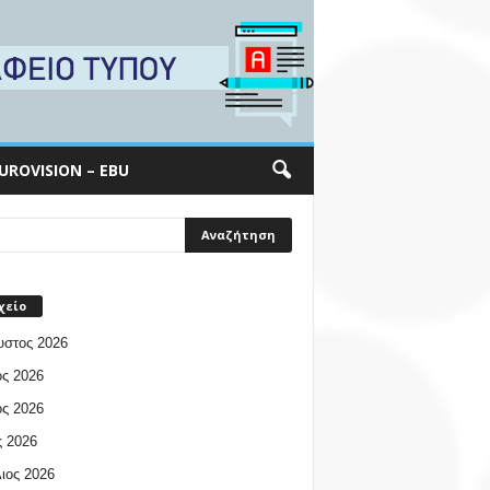
UROVISION – EBU
χείο
υστος 2026
ος 2026
ος 2026
 2026
ιος 2026