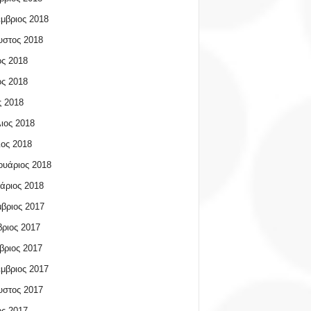
μβριος 2018
υστος 2018
ος 2018
ος 2018
 2018
ιος 2018
ος 2018
υάριος 2018
άριος 2018
βριος 2017
ριος 2017
βριος 2017
μβριος 2017
υστος 2017
ος 2017