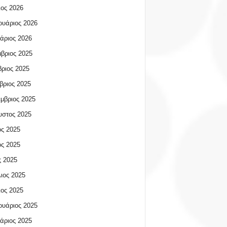
ος 2026
υάριος 2026
άριος 2026
βριος 2025
ριος 2025
βριος 2025
μβριος 2025
υστος 2025
ος 2025
ος 2025
 2025
ιος 2025
ος 2025
υάριος 2025
άριος 2025