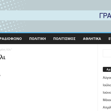
ΡΑΔΙΌΦΩΝΟ
ΠΟΛΙΤΙΚΉ
ΠΟΛΙΤΙΣΜΌΣ
ΑΘΛΗΤΙΚΆ
E
μένη Λίλι"
λι
Αρ
6
Αύγο
Ιούλι
Ιούνι
Μάιος
Απρίλ