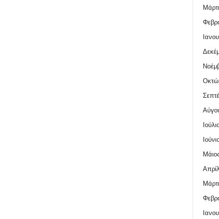
Μάρτι
Φεβρο
Ιανου
Δεκέμ
Νοέμβ
Οκτώ
Σεπτέ
Αύγο
Ιούλι
Ιούνι
Μάιος
Απρίλ
Μάρτι
Φεβρο
Ιανου