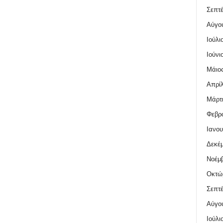
Σεπτέ
Αύγο
Ιούλι
Ιούνι
Μάιος
Απρίλ
Μάρτι
Φεβρο
Ιανου
Δεκέμ
Νοέμβ
Οκτώ
Σεπτέ
Αύγο
Ιούλι