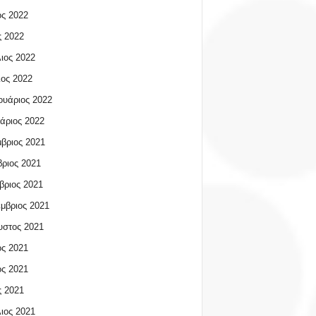
ος 2022
 2022
ιος 2022
ος 2022
υάριος 2022
άριος 2022
βριος 2021
ριος 2021
βριος 2021
μβριος 2021
υστος 2021
ος 2021
ος 2021
 2021
ιος 2021