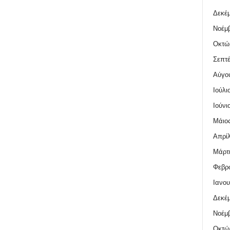
Δεκέμ
Νοέμβ
Οκτώ
Σεπτέ
Αύγο
Ιούλι
Ιούνι
Μάιος
Απρίλ
Μάρτι
Φεβρο
Ιανου
Δεκέμ
Νοέμβ
Οκτώ