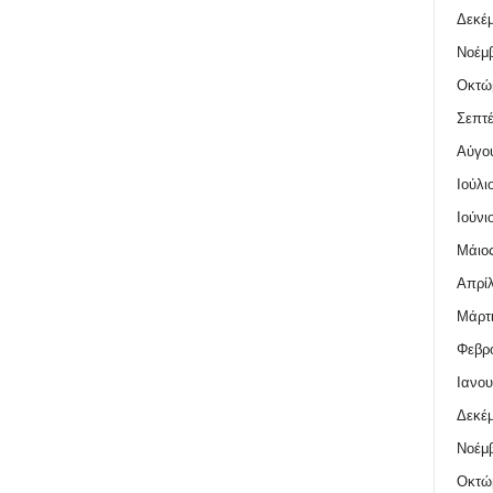
Δεκέμ
Νοέμβ
Οκτώ
Σεπτέ
Αύγο
Ιούλι
Ιούνι
Μάιος
Απρίλ
Μάρτι
Φεβρο
Ιανου
Δεκέμ
Νοέμβ
Οκτώ