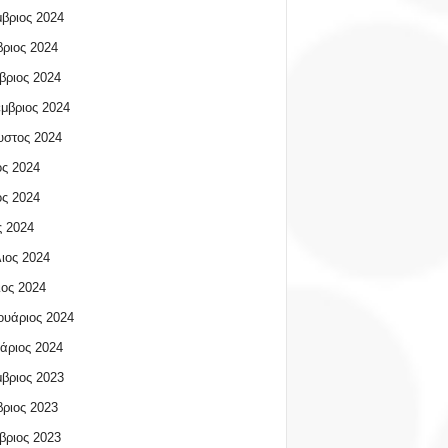
βριος 2024
ριος 2024
βριος 2024
μβριος 2024
υστος 2024
ος 2024
ος 2024
 2024
ιος 2024
ος 2024
υάριος 2024
άριος 2024
βριος 2023
ριος 2023
βριος 2023