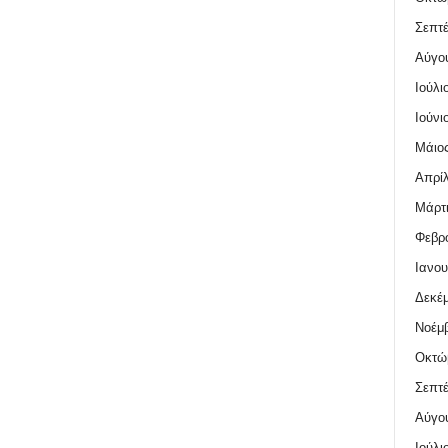
Σεπτέ
Αύγο
Ιούλι
Ιούνι
Μάιος
Απρίλ
Μάρτι
Φεβρο
Ιανου
Δεκέμ
Νοέμβ
Οκτώ
Σεπτέ
Αύγο
Ιούλι