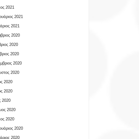
ος 2021
υάριος 2021
άριος 2021
βριος 2020
ριος 2020
βριος 2020
μβριος 2020
υστος 2020
ος 2020
ος 2020
 2020
ιος 2020
ος 2020
υάριος 2020
άριος 2020