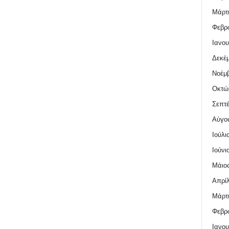
Μάρτι
Φεβρο
Ιανου
Δεκέμ
Νοέμβ
Οκτώ
Σεπτέ
Αύγο
Ιούλι
Ιούνι
Μάιος
Απρίλ
Μάρτι
Φεβρο
Ιανου