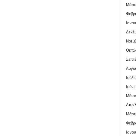
Μάρτι
Φεβρο
Ιανου
Δεκέμ
Νοέμβ
Οκτώ
Σεπτέ
Αύγο
Ιούλι
Ιούνι
Μάιος
Απρίλ
Μάρτι
Φεβρο
Ιανου