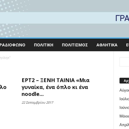
ΡΑΔΙΌΦΩΝΟ
ΠΟΛΙΤΙΚΉ
ΠΟΛΙΤΙΣΜΌΣ
ΑΘΛΗΤΙΚΆ
E
νγιάνγκ"
ΕΡΤ2 – ΞΕΝΗ ΤΑΙΝΙΑ «Μια
Αρ
πλο
γυναίκα, ένα όπλο κι ένα
Αύγο
noodle...
Ιούλι
22 Σεπτεμβρίου 2017
Ιούνι
Μάιος
Απρίλ