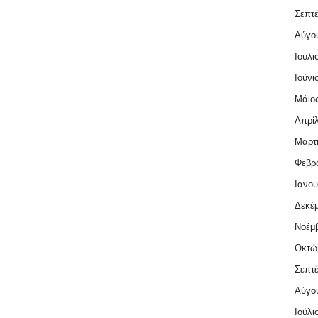
Σεπτέ
Αύγο
Ιούλι
Ιούνι
Μάιος
Απρίλ
Μάρτι
Φεβρο
Ιανου
Δεκέμ
Νοέμβ
Οκτώ
Σεπτέ
Αύγο
Ιούλι