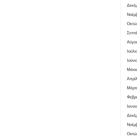
Δεκέμ
Νοέμβ
Οκτώ
Σεπτέ
Αύγο
Ιούλι
Ιούνι
Μάιος
Απρίλ
Μάρτι
Φεβρο
Ιανου
Δεκέμ
Νοέμβ
Οκτώ