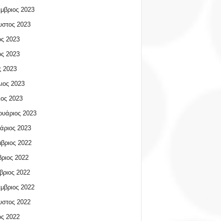
μβριος 2023
υστος 2023
ος 2023
ος 2023
 2023
ιος 2023
ος 2023
υάριος 2023
άριος 2023
βριος 2022
ριος 2022
βριος 2022
μβριος 2022
υστος 2022
ος 2022