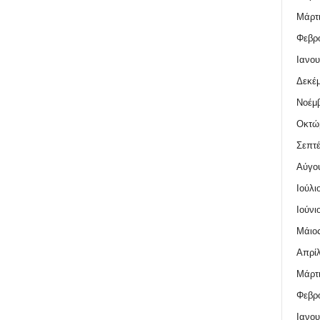
Μάρτι
Φεβρο
Ιανου
Δεκέμ
Νοέμβ
Οκτώ
Σεπτέ
Αύγο
Ιούλι
Ιούνι
Μάιος
Απρίλ
Μάρτι
Φεβρο
Ιανου