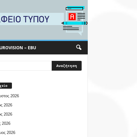
UROVISION – EBU
χείο
υστος 2026
ος 2026
ος 2026
 2026
ιος 2026