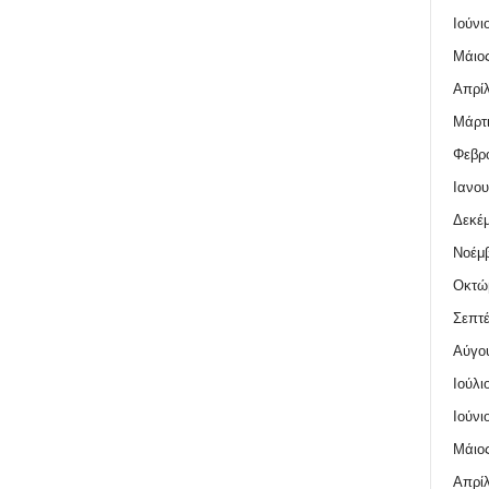
Ιούνι
Μάιος
Απρίλ
Μάρτι
Φεβρο
Ιανου
Δεκέμ
Νοέμβ
Οκτώ
Σεπτέ
Αύγο
Ιούλι
Ιούνι
Μάιος
Απρίλ