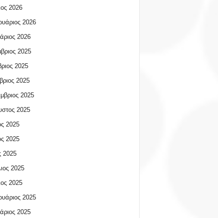
ος 2026
υάριος 2026
άριος 2026
βριος 2025
ριος 2025
βριος 2025
μβριος 2025
υστος 2025
ος 2025
ος 2025
 2025
ιος 2025
ος 2025
υάριος 2025
άριος 2025