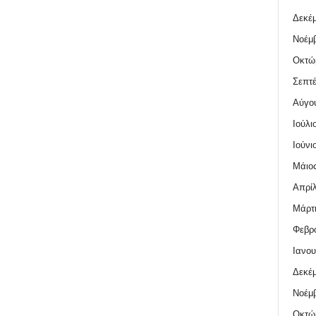
Δεκέμ
Νοέμβ
Οκτώ
Σεπτέ
Αύγο
Ιούλι
Ιούνι
Μάιος
Απρίλ
Μάρτι
Φεβρο
Ιανου
Δεκέμ
Νοέμβ
Οκτώ