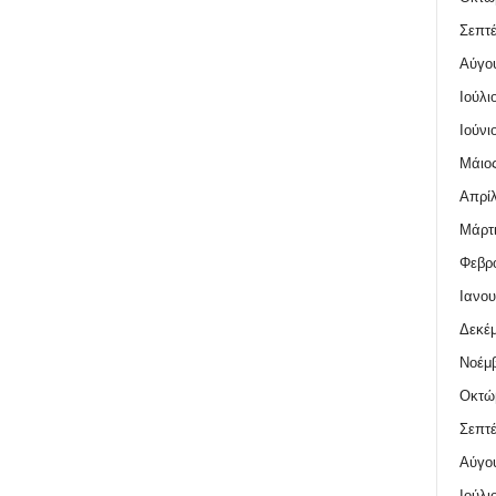
Σεπτέ
Αύγο
Ιούλι
Ιούνι
Μάιος
Απρίλ
Μάρτι
Φεβρο
Ιανου
Δεκέμ
Νοέμβ
Οκτώ
Σεπτέ
Αύγο
Ιούλι