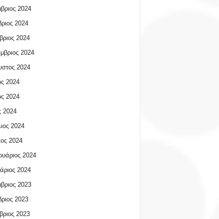
βριος 2024
ριος 2024
βριος 2024
μβριος 2024
υστος 2024
ος 2024
ος 2024
 2024
ιος 2024
ος 2024
υάριος 2024
άριος 2024
βριος 2023
ριος 2023
βριος 2023