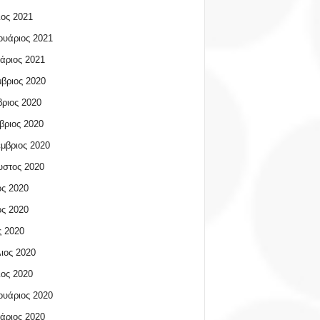
ος 2021
υάριος 2021
άριος 2021
βριος 2020
ριος 2020
βριος 2020
μβριος 2020
υστος 2020
ος 2020
ος 2020
 2020
ιος 2020
ος 2020
υάριος 2020
άριος 2020