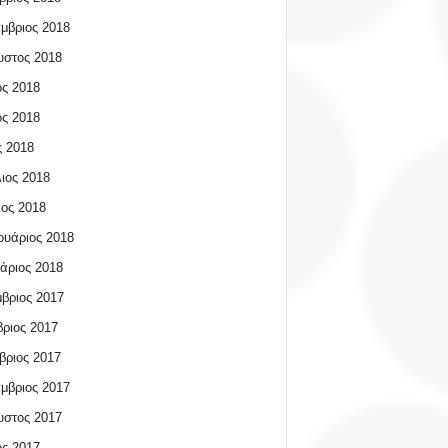
μβριος 2018
υστος 2018
ος 2018
ος 2018
 2018
ιος 2018
ος 2018
υάριος 2018
άριος 2018
βριος 2017
ριος 2017
βριος 2017
μβριος 2017
υστος 2017
ος 2017