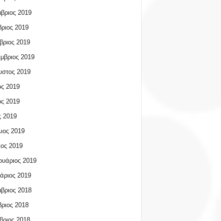
βριος 2019
ριος 2019
βριος 2019
μβριος 2019
υστος 2019
ος 2019
ος 2019
 2019
ιος 2019
ος 2019
υάριος 2019
άριος 2019
βριος 2018
ριος 2018
βριος 2018