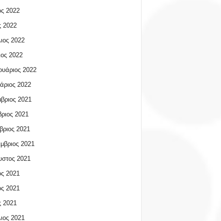
ος 2022
 2022
ιος 2022
ος 2022
υάριος 2022
άριος 2022
βριος 2021
ριος 2021
βριος 2021
μβριος 2021
υστος 2021
ος 2021
ος 2021
 2021
ιος 2021