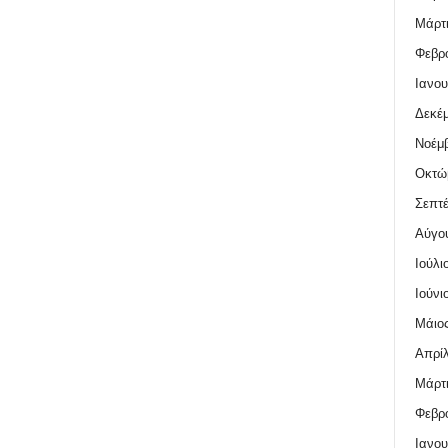
Μάρτι
Φεβρο
Ιανου
Δεκέμ
Νοέμβ
Οκτώ
Σεπτέ
Αύγο
Ιούλι
Ιούνι
Μάιος
Απρίλ
Μάρτι
Φεβρο
Ιανου