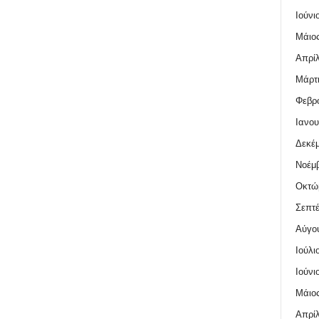
Ιούνι
Μάιος
Απρίλ
Μάρτι
Φεβρο
Ιανου
Δεκέμ
Νοέμβ
Οκτώ
Σεπτέ
Αύγο
Ιούλι
Ιούνι
Μάιος
Απρίλ