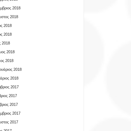
μβριος 2018
υστος 2018
ος 2018
ος 2018
 2018
ιος 2018
ος 2018
υάριος 2018
άριος 2018
βριος 2017
ριος 2017
βριος 2017
μβριος 2017
υστος 2017
ος 2017