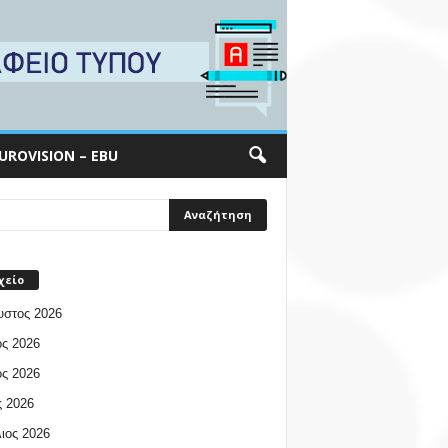
UROVISION – EBU
χείο
υστος 2026
ος 2026
ος 2026
 2026
ιος 2026