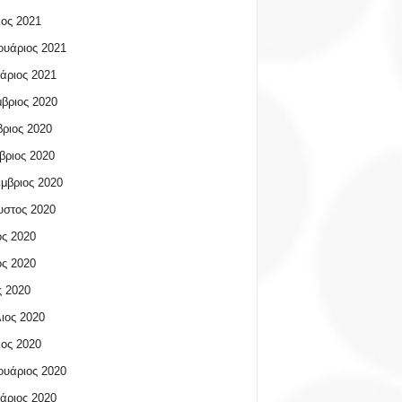
ος 2021
υάριος 2021
άριος 2021
βριος 2020
ριος 2020
βριος 2020
μβριος 2020
υστος 2020
ος 2020
ος 2020
 2020
ιος 2020
ος 2020
υάριος 2020
άριος 2020