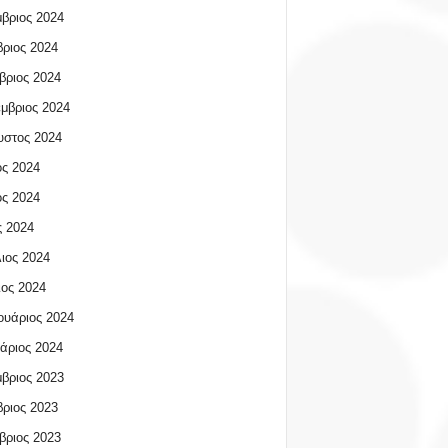
βριος 2024
ριος 2024
βριος 2024
μβριος 2024
υστος 2024
ος 2024
ος 2024
 2024
ιος 2024
ος 2024
υάριος 2024
άριος 2024
βριος 2023
ριος 2023
βριος 2023