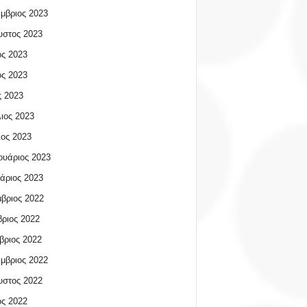
μβριος 2023
υστος 2023
ος 2023
ος 2023
 2023
ιος 2023
ος 2023
υάριος 2023
άριος 2023
βριος 2022
ριος 2022
βριος 2022
μβριος 2022
υστος 2022
ος 2022