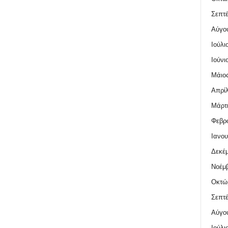
Σεπτέ
Αύγο
Ιούλι
Ιούνι
Μάιος
Απρίλ
Μάρτι
Φεβρο
Ιανου
Δεκέμ
Νοέμβ
Οκτώ
Σεπτέ
Αύγο
Ιούλι