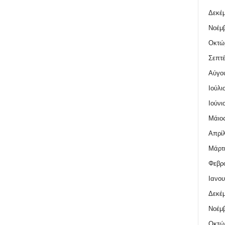
Δεκέμ
Νοέμβ
Οκτώ
Σεπτέ
Αύγο
Ιούλι
Ιούνι
Μάιος
Απρίλ
Μάρτι
Φεβρο
Ιανου
Δεκέμ
Νοέμβ
Οκτώ