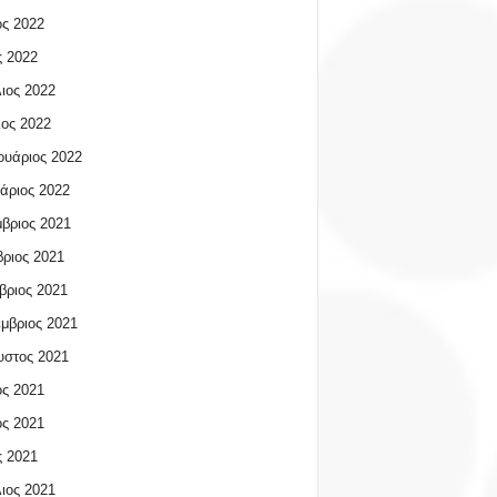
ος 2022
 2022
ιος 2022
ος 2022
υάριος 2022
άριος 2022
βριος 2021
ριος 2021
βριος 2021
μβριος 2021
υστος 2021
ος 2021
ος 2021
 2021
ιος 2021