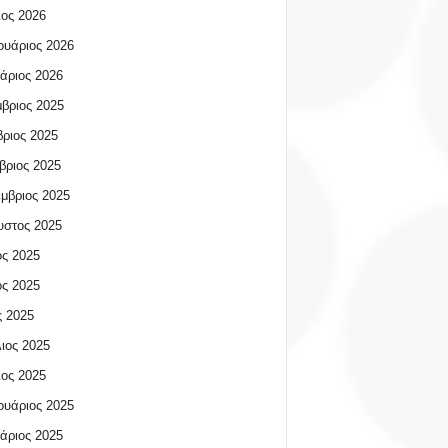
ος 2026
υάριος 2026
άριος 2026
βριος 2025
ριος 2025
βριος 2025
μβριος 2025
υστος 2025
ος 2025
ος 2025
 2025
ιος 2025
ος 2025
υάριος 2025
άριος 2025