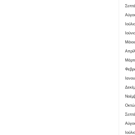
Σεπτέ
Αύγο
Ιούλι
Ιούνι
Μάιος
Απρίλ
Μάρτι
Φεβρο
Ιανου
Δεκέμ
Νοέμβ
Οκτώ
Σεπτέ
Αύγο
Ιούλι