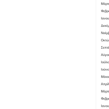
Μάρτι
Φεβρο
Ιανου
Δεκέμ
Νοέμβ
Οκτώ
Σεπτέ
Αύγο
Ιούλι
Ιούνι
Μάιος
Απρίλ
Μάρτι
Φεβρο
Ιανου