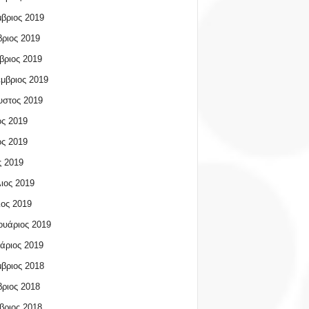
βριος 2019
ριος 2019
βριος 2019
μβριος 2019
υστος 2019
ος 2019
ος 2019
 2019
ιος 2019
ος 2019
υάριος 2019
άριος 2019
βριος 2018
ριος 2018
βριος 2018