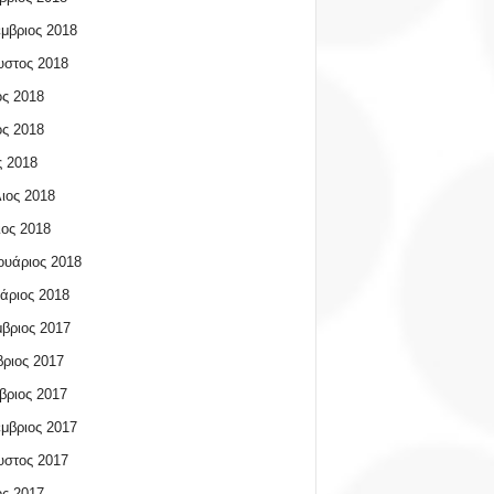
μβριος 2018
υστος 2018
ος 2018
ος 2018
 2018
ιος 2018
ος 2018
υάριος 2018
άριος 2018
βριος 2017
ριος 2017
βριος 2017
μβριος 2017
υστος 2017
ος 2017