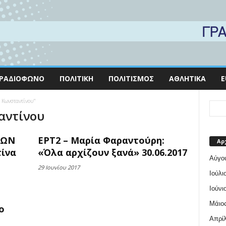
ΡΑΔΙΌΦΩΝΟ
ΠΟΛΙΤΙΚΉ
ΠΟΛΙΤΙΣΜΌΣ
ΑΘΛΗΤΙΚΆ
E
ς Κωνσταντίνου"
αντίνου
ΤΩΝ
ΕΡΤ2 – Μαρία Φαραντούρη:
Αρ
ίνα
«Όλα αρχίζουν ξανά» 30.06.2017
Αύγο
29 Ιουνίου 2017
Ιούλι
Ιούνι
Μάιος
ο
Απρίλ