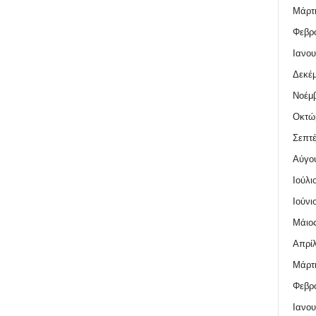
Μάρτι
Φεβρο
Ιανου
Δεκέμ
Νοέμβ
Οκτώ
Σεπτέ
Αύγο
Ιούλι
Ιούνι
Μάιος
Απρίλ
Μάρτι
Φεβρο
Ιανου