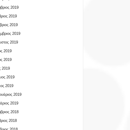
βριος 2019
ριος 2019
βριος 2019
μβριος 2019
υστος 2019
ος 2019
ος 2019
 2019
ιος 2019
ος 2019
υάριος 2019
άριος 2019
βριος 2018
ριος 2018
βριος 2018