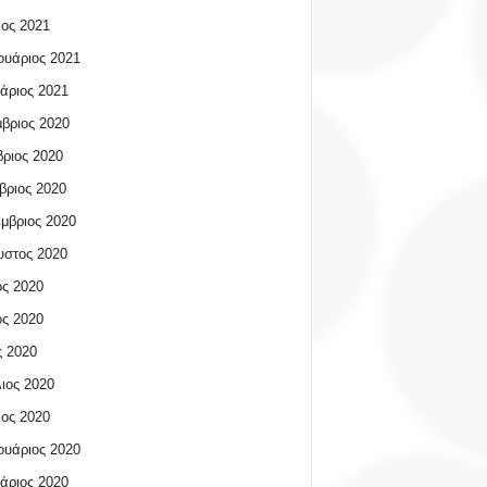
ος 2021
υάριος 2021
άριος 2021
βριος 2020
ριος 2020
βριος 2020
μβριος 2020
υστος 2020
ος 2020
ος 2020
 2020
ιος 2020
ος 2020
υάριος 2020
άριος 2020