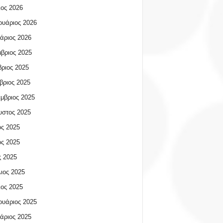
ος 2026
υάριος 2026
άριος 2026
βριος 2025
ριος 2025
βριος 2025
μβριος 2025
υστος 2025
ος 2025
ος 2025
 2025
ιος 2025
ος 2025
υάριος 2025
άριος 2025