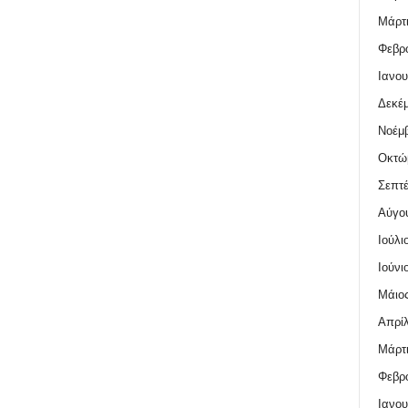
Μάρτι
Φεβρο
Ιανου
Δεκέμ
Νοέμβ
Οκτώ
Σεπτέ
Αύγο
Ιούλι
Ιούνι
Μάιος
Απρίλ
Μάρτι
Φεβρο
Ιανου