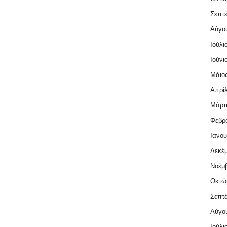
Σεπτέ
Αύγο
Ιούλι
Ιούνι
Μάιος
Απρίλ
Μάρτι
Φεβρο
Ιανου
Δεκέμ
Νοέμβ
Οκτώ
Σεπτέ
Αύγο
Ιούλι