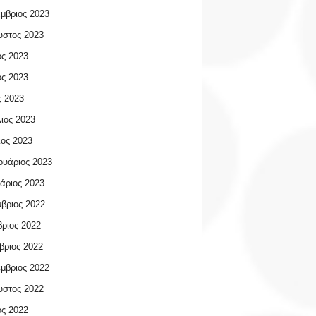
μβριος 2023
υστος 2023
ος 2023
ος 2023
 2023
ιος 2023
ος 2023
υάριος 2023
άριος 2023
βριος 2022
ριος 2022
βριος 2022
μβριος 2022
υστος 2022
ος 2022