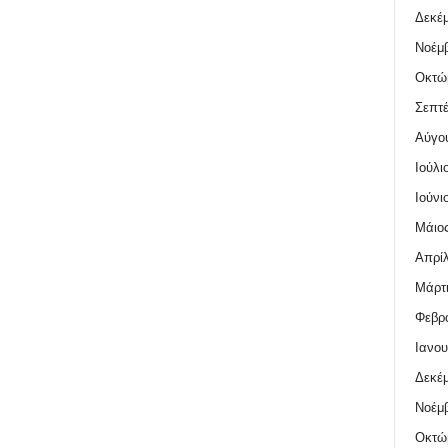
Δεκέμ
Νοέμβ
Οκτώ
Σεπτέ
Αύγο
Ιούλι
Ιούνι
Μάιος
Απρίλ
Μάρτι
Φεβρο
Ιανου
Δεκέμ
Νοέμβ
Οκτώ