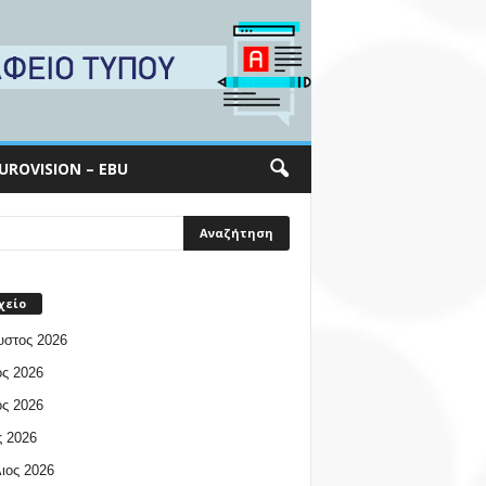
UROVISION – EBU
χείο
υστος 2026
ος 2026
ος 2026
 2026
ιος 2026