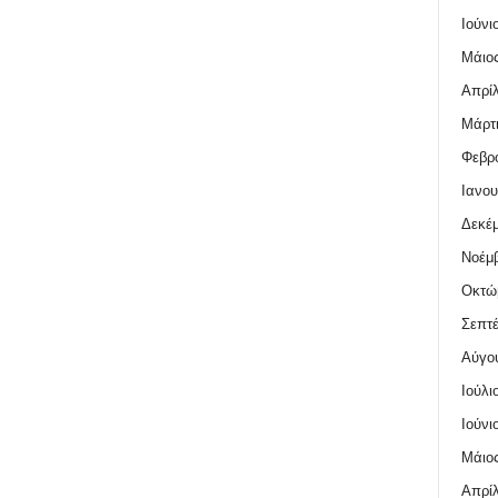
Ιούνι
Μάιος
Απρίλ
Μάρτι
Φεβρο
Ιανου
Δεκέμ
Νοέμβ
Οκτώ
Σεπτέ
Αύγο
Ιούλι
Ιούνι
Μάιος
Απρίλ