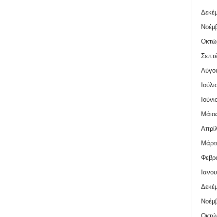
Δεκέμ
Νοέμβ
Οκτώ
Σεπτέ
Αύγο
Ιούλι
Ιούνι
Μάιος
Απρίλ
Μάρτι
Φεβρο
Ιανου
Δεκέμ
Νοέμβ
Οκτώ