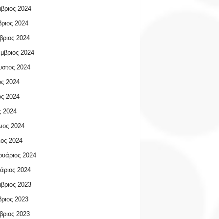
βριος 2024
ριος 2024
βριος 2024
μβριος 2024
υστος 2024
ος 2024
ος 2024
 2024
ιος 2024
ος 2024
υάριος 2024
άριος 2024
βριος 2023
ριος 2023
βριος 2023