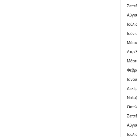
Σεπτέ
Αύγο
Ιούλι
Ιούνι
Μάιος
Απρίλ
Μάρτι
Φεβρο
Ιανου
Δεκέμ
Νοέμβ
Οκτώ
Σεπτέ
Αύγο
Ιούλι