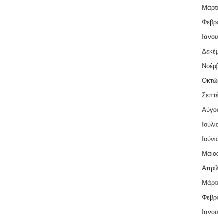
Μάρτι
Φεβρο
Ιανου
Δεκέμ
Νοέμβ
Οκτώ
Σεπτέ
Αύγο
Ιούλι
Ιούνι
Μάιος
Απρίλ
Μάρτι
Φεβρο
Ιανου