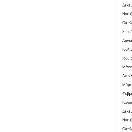
Δεκέμ
Νοέμβ
Οκτώ
Σεπτέ
Αύγο
Ιούλι
Ιούνι
Μάιος
Απρίλ
Μάρτι
Φεβρο
Ιανου
Δεκέμ
Νοέμβ
Οκτώ