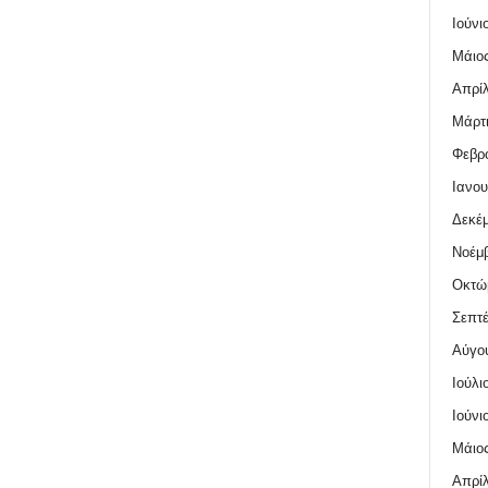
Ιούνι
Μάιος
Απρίλ
Μάρτι
Φεβρο
Ιανου
Δεκέμ
Νοέμβ
Οκτώ
Σεπτέ
Αύγο
Ιούλι
Ιούνι
Μάιος
Απρίλ