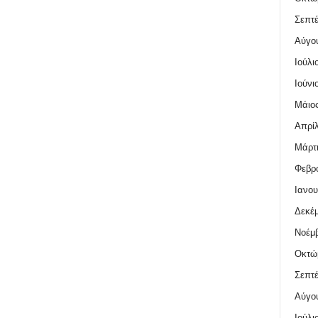
Σεπτέ
Αύγο
Ιούλι
Ιούνι
Μάιος
Απρίλ
Μάρτι
Φεβρο
Ιανου
Δεκέμ
Νοέμβ
Οκτώ
Σεπτέ
Αύγο
Ιούλι