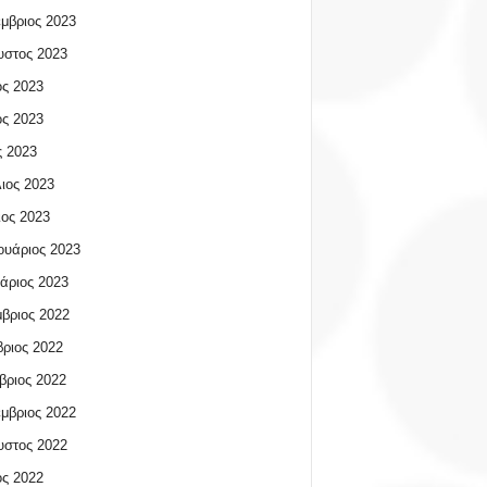
μβριος 2023
υστος 2023
ος 2023
ος 2023
 2023
ιος 2023
ος 2023
υάριος 2023
άριος 2023
βριος 2022
ριος 2022
βριος 2022
μβριος 2022
υστος 2022
ος 2022