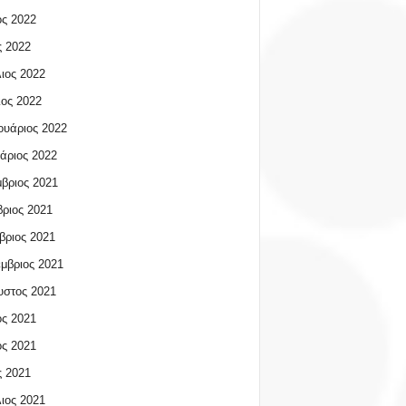
ος 2022
 2022
ιος 2022
ος 2022
υάριος 2022
άριος 2022
βριος 2021
ριος 2021
βριος 2021
μβριος 2021
υστος 2021
ος 2021
ος 2021
 2021
ιος 2021