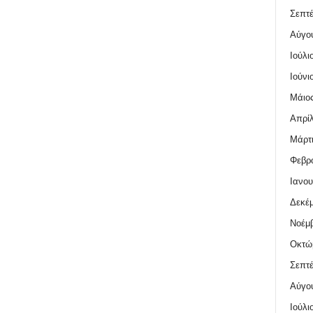
Σεπτέ
Αύγο
Ιούλι
Ιούνι
Μάιος
Απρίλ
Μάρτι
Φεβρο
Ιανου
Δεκέμ
Νοέμβ
Οκτώ
Σεπτέ
Αύγο
Ιούλι