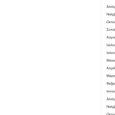
Δεκέμ
Νοέμβ
Οκτώ
Σεπτέ
Αύγο
Ιούλι
Ιούνι
Μάιος
Απρίλ
Μάρτι
Φεβρο
Ιανου
Δεκέμ
Νοέμβ
Οκτώ