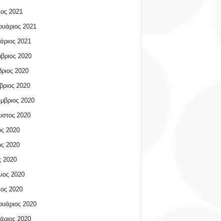
ος 2021
υάριος 2021
άριος 2021
βριος 2020
ριος 2020
βριος 2020
μβριος 2020
υστος 2020
ος 2020
ος 2020
 2020
ιος 2020
ος 2020
υάριος 2020
άριος 2020