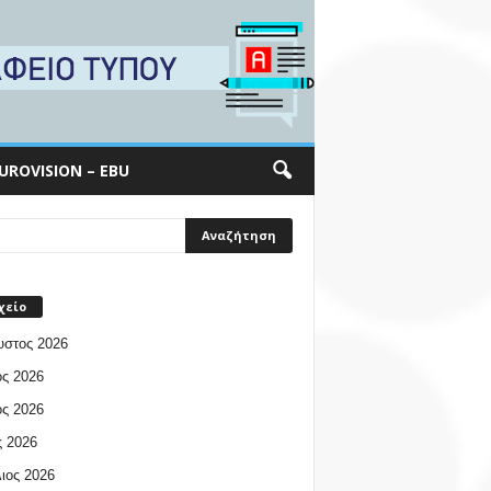
UROVISION – EBU
χείο
υστος 2026
ος 2026
ος 2026
 2026
ιος 2026