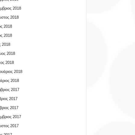
μβριος 2018
υστος 2018
ος 2018
ος 2018
 2018
ιος 2018
ος 2018
υάριος 2018
άριος 2018
βριος 2017
ριος 2017
βριος 2017
μβριος 2017
υστος 2017
ος 2017