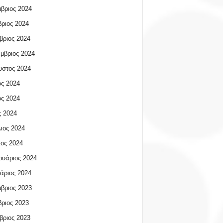
βριος 2024
ριος 2024
βριος 2024
μβριος 2024
υστος 2024
ος 2024
ος 2024
 2024
ιος 2024
ος 2024
υάριος 2024
άριος 2024
βριος 2023
ριος 2023
βριος 2023