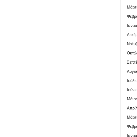
Μάρτι
Φεβρο
Ιανου
Δεκέμ
Νοέμβ
Οκτώ
Σεπτέ
Αύγο
Ιούλι
Ιούνι
Μάιος
Απρίλ
Μάρτι
Φεβρο
Ιανου