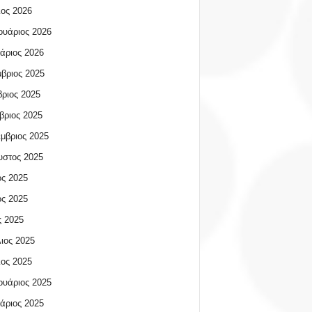
ος 2026
υάριος 2026
άριος 2026
βριος 2025
ριος 2025
βριος 2025
μβριος 2025
υστος 2025
ος 2025
ος 2025
 2025
ιος 2025
ος 2025
υάριος 2025
άριος 2025