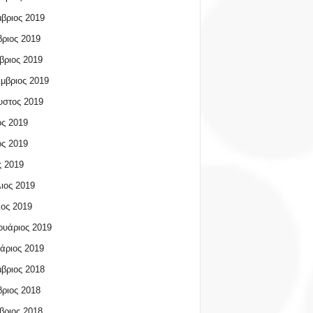
βριος 2019
ριος 2019
βριος 2019
μβριος 2019
υστος 2019
ος 2019
ος 2019
 2019
ιος 2019
ος 2019
υάριος 2019
άριος 2019
βριος 2018
ριος 2018
βριος 2018