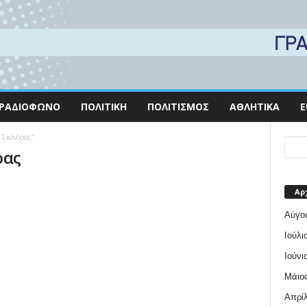
ΡΑΔΙΌΦΩΝΟ
ΠΟΛΙΤΙΚΉ
ΠΟΛΙΤΙΣΜΌΣ
ΑΘΛΗΤΙΚΆ
E
ς Σκόνδρας"
ρας
Αρ
Αύγο
Ιούλι
Ιούνι
Μάιος
Απρίλ