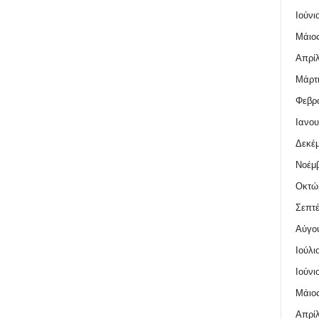
Ιούνι
Μάιος
Απρίλ
Μάρτι
Φεβρο
Ιανου
Δεκέμ
Νοέμβ
Οκτώ
Σεπτέ
Αύγο
Ιούλι
Ιούνι
Μάιος
Απρίλ