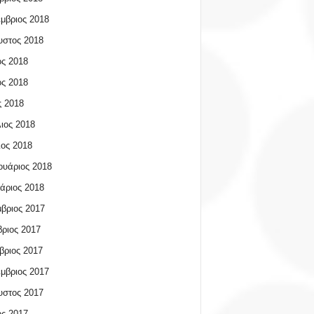
μβριος 2018
υστος 2018
ος 2018
ος 2018
 2018
ιος 2018
ος 2018
υάριος 2018
άριος 2018
βριος 2017
ριος 2017
βριος 2017
μβριος 2017
υστος 2017
ος 2017