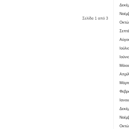
Δεκέμ
Νοέμβ
Σελίδα 1 από 3
Οκτώ
Σεπτέ
Αύγο
Ιούλι
Ιούνι
Μάιος
Απρίλ
Μάρτι
Φεβρο
Ιανου
Δεκέμ
Νοέμβ
Οκτώ