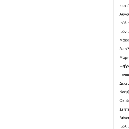
Σεπτέ
Αύγο
Ιούλι
Ιούνι
Μάιος
Απρίλ
Μάρτι
Φεβρο
Ιανου
Δεκέμ
Νοέμβ
Οκτώ
Σεπτέ
Αύγο
Ιούλι