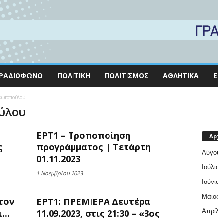
ΡΑΔΙΌΦΩΝΟ
ΠΟΛΙΤΙΚΉ
ΠΟΛΙΤΙΣΜΌΣ
ΑΘΛΗΤΙΚΆ
E
 Φωτοπούλου"
ούλου
ΕΡΤ1 – Τροποποίηση
Αρ
ς
προγράμματος | Τετάρτη
Αύγο
01.11.2023
Ιούλι
1 Νοεμβρίου 2023
Ιούνι
Μάιος
τον
ΕΡΤ1: ΠΡΕΜΙΕΡΑ Δευτέρα
Απρίλ
...
11.09.2023, στις 21:30 – «3ος