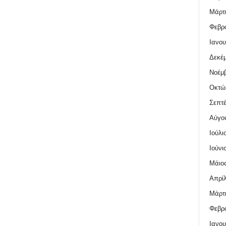
Μάρτι
Φεβρο
Ιανου
Δεκέμ
Νοέμβ
Οκτώ
Σεπτέ
Αύγο
Ιούλι
Ιούνι
Μάιος
Απρίλ
Μάρτι
Φεβρο
Ιανου