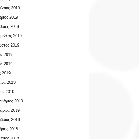
βριος 2019
ριος 2019
βριος 2019
μβριος 2019
υστος 2019
ος 2019
ος 2019
 2019
ιος 2019
ος 2019
υάριος 2019
άριος 2019
βριος 2018
ριος 2018
βριος 2018