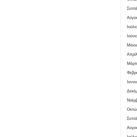
Σεπτέ
Αύγο
Ιούλι
Ιούνι
Μάιος
Απρίλ
Μάρτι
Φεβρο
Ιανου
Δεκέμ
Νοέμβ
Οκτώ
Σεπτέ
Αύγο
Ιούλι