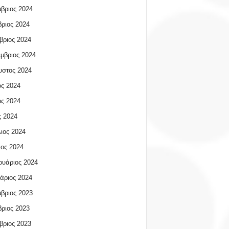
βριος 2024
ριος 2024
βριος 2024
μβριος 2024
υστος 2024
ος 2024
ος 2024
 2024
ιος 2024
ος 2024
υάριος 2024
άριος 2024
βριος 2023
ριος 2023
βριος 2023