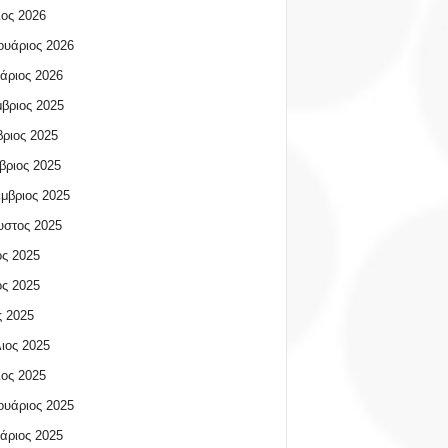
ος 2026
υάριος 2026
άριος 2026
βριος 2025
ριος 2025
βριος 2025
μβριος 2025
υστος 2025
ος 2025
ος 2025
 2025
ιος 2025
ος 2025
υάριος 2025
άριος 2025