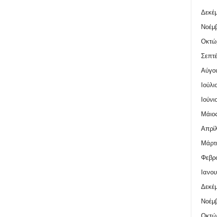
Δεκέμ
Νοέμβ
Οκτώ
Σεπτέ
Αύγο
Ιούλι
Ιούνι
Μάιος
Απρίλ
Μάρτι
Φεβρο
Ιανου
Δεκέμ
Νοέμβ
Οκτώ