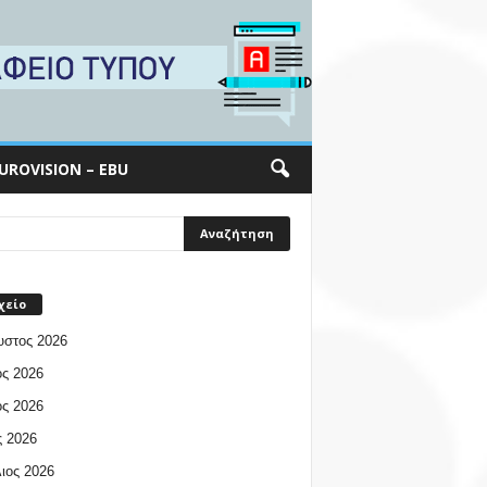
UROVISION – EBU
χείο
υστος 2026
ος 2026
ος 2026
 2026
ιος 2026