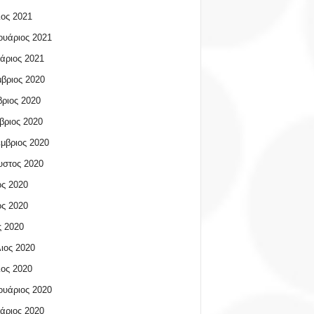
ος 2021
υάριος 2021
άριος 2021
βριος 2020
ριος 2020
βριος 2020
μβριος 2020
υστος 2020
ος 2020
ος 2020
 2020
ιος 2020
ος 2020
υάριος 2020
άριος 2020