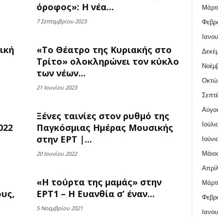
όροφος»: Η νέα...
Μάρτι
7 Σεπτεμβρίου 2023
Φεβρο
Ιανου
ική
«Το Θέατρο της Κυριακής στο
Δεκέμ
Τρίτο» ολοκληρώνει τον κύκλο
Νοέμβ
των νέων...
Οκτώ
21 Ιουνίου 2023
Σεπτέ
Αύγο
Ξένες ταινίες στον ρυθμό της
Ιούλι
022
Παγκόσμιας Ημέρας Μουσικής
στην ΕΡΤ |...
Ιούνι
Μάιος
20 Ιουνίου 2022
Απρίλ
«Η τούρτα της μαμάς» στην
Μάρτι
ους,
ΕΡΤ1 – Η Ευανθία σ’ έναν...
Φεβρο
5 Νοεμβρίου 2021
Ιανου