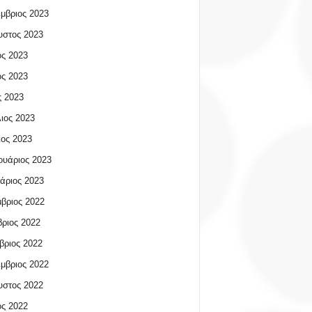
μβριος 2023
υστος 2023
ος 2023
ος 2023
 2023
ιος 2023
ος 2023
υάριος 2023
άριος 2023
βριος 2022
ριος 2022
βριος 2022
μβριος 2022
υστος 2022
ος 2022