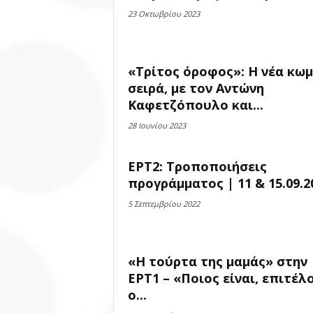
23 Οκτωβρίου 2023
«Τρίτος όροφος»: Η νέα κωμ
σειρά, με τον Αντώνη
Καφετζόπουλο και...
28 Ιουνίου 2023
ΕΡΤ2: Τροποποιήσεις
προγράμματος | 11 & 15.09.2
5 Σεπτεμβρίου 2022
«Η τούρτα της μαμάς» στην
ΕΡΤ1 – «Ποιος είναι, επιτέλ
ο...