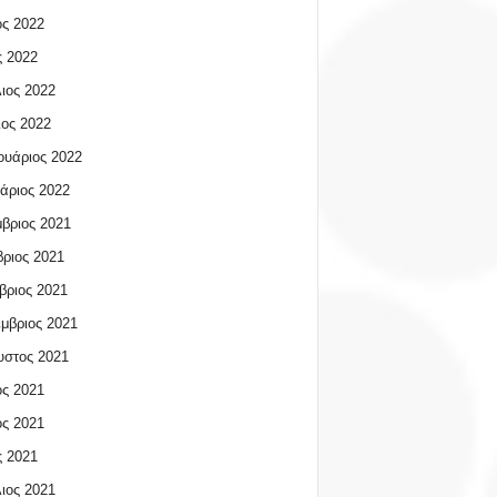
ος 2022
 2022
ιος 2022
ος 2022
υάριος 2022
άριος 2022
βριος 2021
ριος 2021
βριος 2021
μβριος 2021
υστος 2021
ος 2021
ος 2021
 2021
ιος 2021