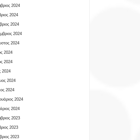
βριος 2024
ριος 2024
βριος 2024
μβριος 2024
υστος 2024
ος 2024
ος 2024
 2024
ιος 2024
ος 2024
υάριος 2024
άριος 2024
βριος 2023
ριος 2023
βριος 2023