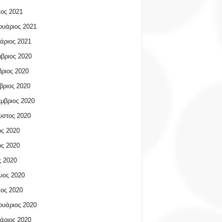
ος 2021
υάριος 2021
άριος 2021
βριος 2020
ριος 2020
βριος 2020
μβριος 2020
υστος 2020
ος 2020
ος 2020
 2020
ιος 2020
ος 2020
υάριος 2020
άριος 2020