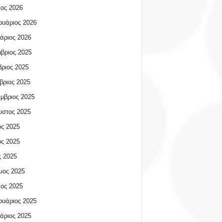
ος 2026
υάριος 2026
άριος 2026
βριος 2025
ριος 2025
βριος 2025
μβριος 2025
υστος 2025
ος 2025
ος 2025
 2025
ιος 2025
ος 2025
υάριος 2025
άριος 2025