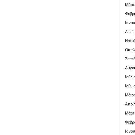
Μάρτι
Φεβρο
Ιανου
Δεκέμ
Νοέμβ
Οκτώ
Σεπτέ
Αύγο
Ιούλι
Ιούνι
Μάιος
Απρίλ
Μάρτι
Φεβρο
Ιανου