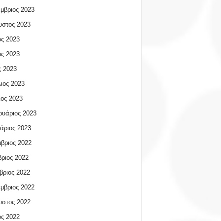
μβριος 2023
υστος 2023
ος 2023
ος 2023
 2023
ιος 2023
ος 2023
υάριος 2023
άριος 2023
βριος 2022
ριος 2022
βριος 2022
μβριος 2022
υστος 2022
ος 2022