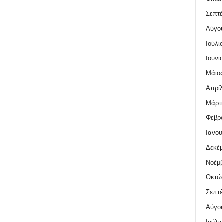
Σεπτέ
Αύγο
Ιούλι
Ιούνι
Μάιος
Απρίλ
Μάρτι
Φεβρο
Ιανου
Δεκέμ
Νοέμβ
Οκτώ
Σεπτέ
Αύγο
Ιούλι