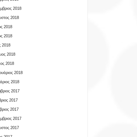
μβριος 2018
υστος 2018
ος 2018
ος 2018
 2018
ιος 2018
ος 2018
υάριος 2018
άριος 2018
βριος 2017
ριος 2017
βριος 2017
μβριος 2017
υστος 2017
ος 2017