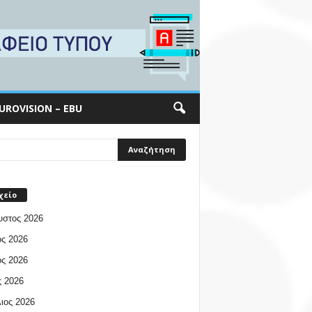
UROVISION – EBU
χείο
υστος 2026
ος 2026
ος 2026
 2026
ιος 2026