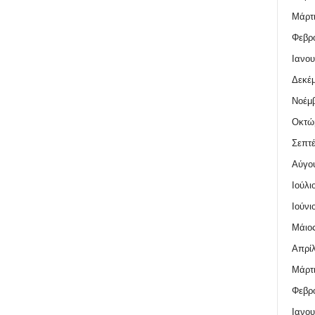
Μάρτι
Φεβρο
Ιανου
Δεκέμ
Νοέμβ
Οκτώ
Σεπτέ
Αύγο
Ιούλι
Ιούνι
Μάιος
Απρίλ
Μάρτι
Φεβρο
Ιανου