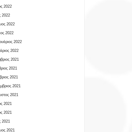
ος 2022
 2022
ιος 2022
ος 2022
υάριος 2022
άριος 2022
βριος 2021
ριος 2021
βριος 2021
μβριος 2021
υστος 2021
ος 2021
ος 2021
 2021
ιος 2021