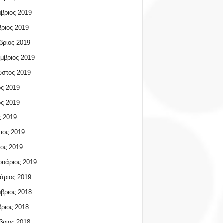
βριος 2019
ριος 2019
βριος 2019
μβριος 2019
υστος 2019
ος 2019
ος 2019
 2019
ιος 2019
ος 2019
υάριος 2019
άριος 2019
βριος 2018
ριος 2018
βριος 2018