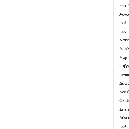
Σεπτέ
Αύγο
Ιούλι
Ιούνι
Μάιος
Απρίλ
Μάρτι
Φεβρο
Ιανου
Δεκέμ
Νοέμβ
Οκτώ
Σεπτέ
Αύγο
Ιούλι