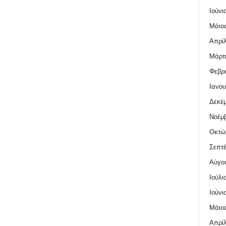
Ιούνι
Μάιος
Απρίλ
Μάρτι
Φεβρο
Ιανου
Δεκέμ
Νοέμβ
Οκτώ
Σεπτέ
Αύγο
Ιούλι
Ιούνι
Μάιος
Απρίλ