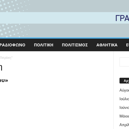
ΡΑΔΙΌΦΩΝΟ
ΠΟΛΙΤΙΚΉ
ΠΟΛΙΤΙΣΜΌΣ
ΑΘΛΗΤΙΚΆ
E
 Πετράκη"
η
ου»
Αρ
Αύγο
Ιούλι
Ιούνι
Μάιος
Απρίλ