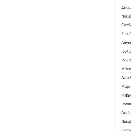
Δεκέμ
Νοέμβ
Οκτώ
Σεπτέ
Αύγο
Ιούλι
Ιούνι
Μάιος
Απρίλ
Μάρτι
Φεβρο
Ιανου
Δεκέμ
Νοέμβ
Οκτώ