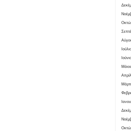
Δεκέμ
Νοέμβ
Οκτώ
Σεπτέ
Αύγο
Ιούλι
Ιούνι
Μάιος
Απρίλ
Μάρτι
Φεβρο
Ιανου
Δεκέμ
Νοέμβ
Οκτώ