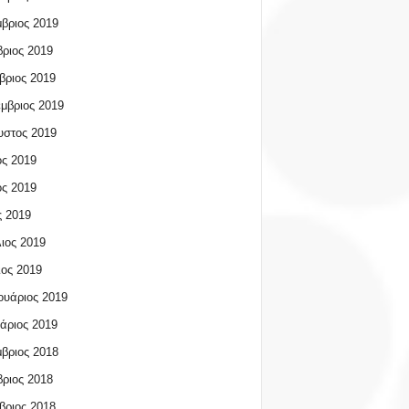
βριος 2019
ριος 2019
βριος 2019
μβριος 2019
υστος 2019
ος 2019
ος 2019
 2019
ιος 2019
ος 2019
υάριος 2019
άριος 2019
βριος 2018
ριος 2018
βριος 2018