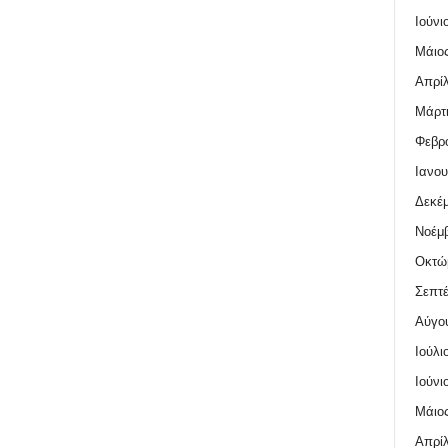
Ιούνι
Μάιος
Απρίλ
Μάρτι
Φεβρο
Ιανου
Δεκέμ
Νοέμβ
Οκτώ
Σεπτέ
Αύγο
Ιούλι
Ιούνι
Μάιος
Απρίλ