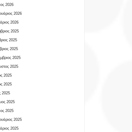
ος 2026
υάριος 2026
άριος 2026
βριος 2025
ριος 2025
βριος 2025
μβριος 2025
υστος 2025
ος 2025
ος 2025
 2025
ιος 2025
ος 2025
υάριος 2025
άριος 2025