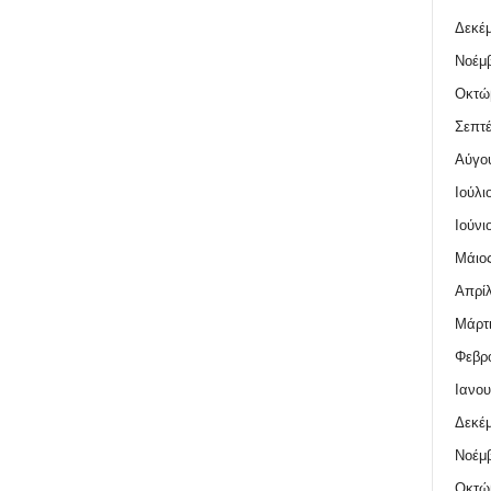
Δεκέμ
Νοέμβ
Οκτώ
Σεπτέ
Αύγο
Ιούλι
Ιούνι
Μάιος
Απρίλ
Μάρτι
Φεβρο
Ιανου
Δεκέμ
Νοέμβ
Οκτώ