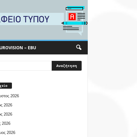
UROVISION – EBU
χείο
υστος 2026
ος 2026
ος 2026
 2026
ιος 2026