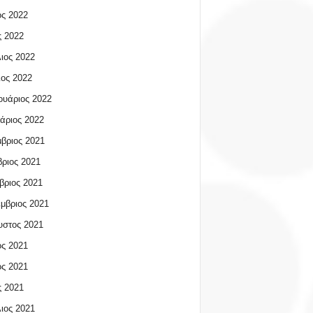
ος 2022
 2022
ιος 2022
ος 2022
υάριος 2022
άριος 2022
βριος 2021
ριος 2021
βριος 2021
μβριος 2021
υστος 2021
ος 2021
ος 2021
 2021
ιος 2021