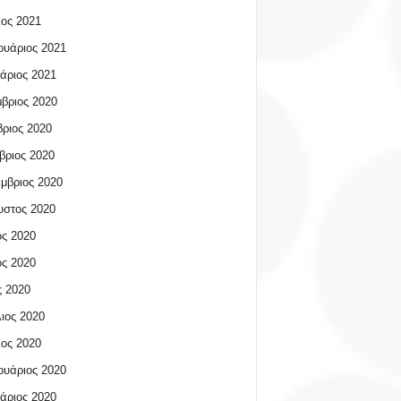
ος 2021
υάριος 2021
άριος 2021
βριος 2020
ριος 2020
βριος 2020
μβριος 2020
υστος 2020
ος 2020
ος 2020
 2020
ιος 2020
ος 2020
υάριος 2020
άριος 2020