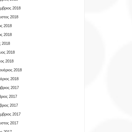
μβριος 2018
υστος 2018
ος 2018
ος 2018
 2018
ιος 2018
ος 2018
υάριος 2018
άριος 2018
βριος 2017
ριος 2017
βριος 2017
μβριος 2017
υστος 2017
ος 2017