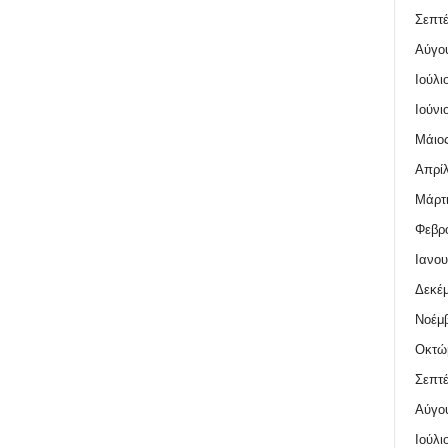
Σεπτέ
Αύγο
Ιούλι
Ιούνι
Μάιος
Απρίλ
Μάρτι
Φεβρο
Ιανου
Δεκέμ
Νοέμβ
Οκτώ
Σεπτέ
Αύγο
Ιούλι