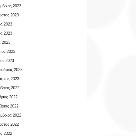
μβριος 2023
υστος 2023
ος 2023
ος 2023
 2023
ιος 2023
ος 2023
υάριος 2023
άριος 2023
βριος 2022
ριος 2022
βριος 2022
μβριος 2022
υστος 2022
ος 2022