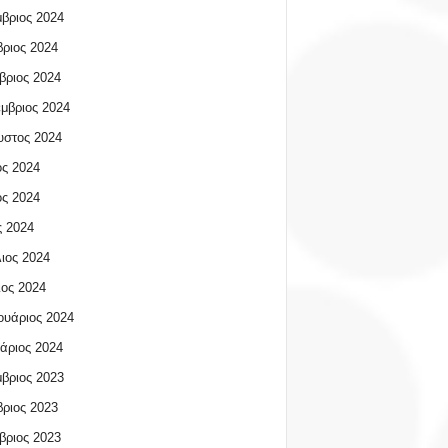
βριος 2024
ριος 2024
βριος 2024
μβριος 2024
υστος 2024
ος 2024
ος 2024
 2024
ιος 2024
ος 2024
υάριος 2024
άριος 2024
βριος 2023
ριος 2023
βριος 2023