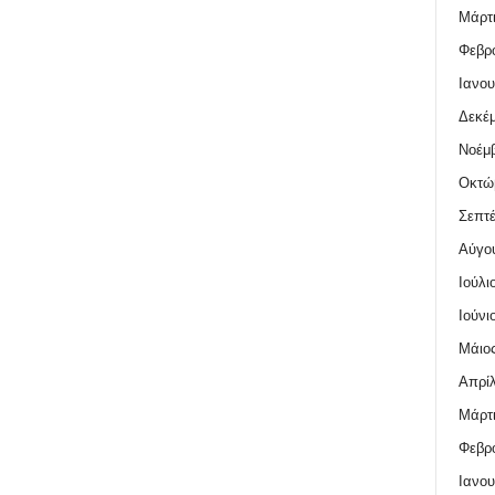
Μάρτι
Φεβρο
Ιανου
Δεκέμ
Νοέμβ
Οκτώ
Σεπτέ
Αύγο
Ιούλι
Ιούνι
Μάιος
Απρίλ
Μάρτι
Φεβρο
Ιανου