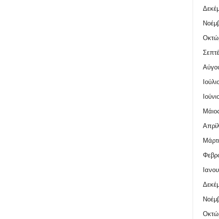
Δεκέμ
Νοέμβ
Οκτώ
Σεπτέ
Αύγο
Ιούλι
Ιούνι
Μάιος
Απρίλ
Μάρτι
Φεβρο
Ιανου
Δεκέμ
Νοέμβ
Οκτώ