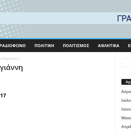
ΡΑΔΙΌΦΩΝΟ
ΠΟΛΙΤΙΚΉ
ΠΟΛΙΤΙΣΜΌΣ
ΑΘΛΗΤΙΚΆ
E
η Βλαχογιάννη"
ογιάννη
Αρ
Αύγο
17
Ιούλι
Ιούνι
Μάιος
Απρίλ