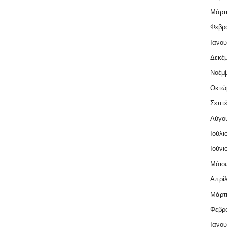
Μάρτι
Φεβρο
Ιανου
Δεκέμ
Νοέμβ
Οκτώ
Σεπτέ
Αύγο
Ιούλι
Ιούνι
Μάιος
Απρίλ
Μάρτι
Φεβρο
Ιανου