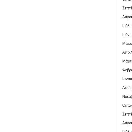
Σεπτέ
Αύγο
Ιούλι
Ιούνι
Μάιος
Απρίλ
Μάρτι
Φεβρο
Ιανου
Δεκέμ
Νοέμβ
Οκτώ
Σεπτέ
Αύγο
Ιούλι