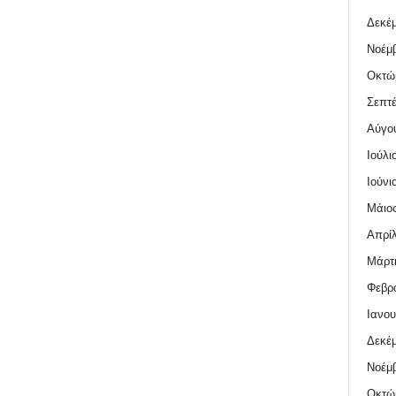
Δεκέμ
Νοέμβ
Οκτώ
Σεπτέ
Αύγο
Ιούλι
Ιούνι
Μάιος
Απρίλ
Μάρτι
Φεβρο
Ιανου
Δεκέμ
Νοέμβ
Οκτώ