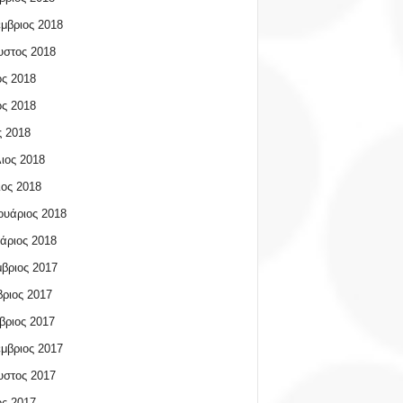
μβριος 2018
υστος 2018
ος 2018
ος 2018
 2018
ιος 2018
ος 2018
υάριος 2018
άριος 2018
βριος 2017
ριος 2017
βριος 2017
μβριος 2017
υστος 2017
ος 2017