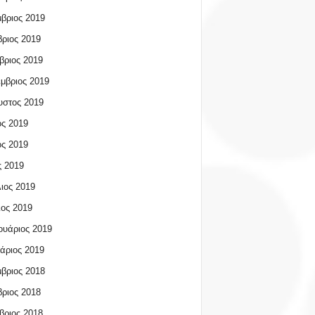
βριος 2019
ριος 2019
βριος 2019
μβριος 2019
υστος 2019
ος 2019
ος 2019
 2019
ιος 2019
ος 2019
υάριος 2019
άριος 2019
βριος 2018
ριος 2018
βριος 2018