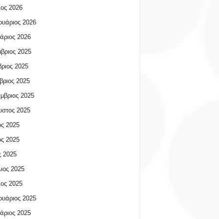
ος 2026
υάριος 2026
άριος 2026
βριος 2025
ριος 2025
βριος 2025
μβριος 2025
υστος 2025
ος 2025
ος 2025
 2025
ιος 2025
ος 2025
υάριος 2025
άριος 2025