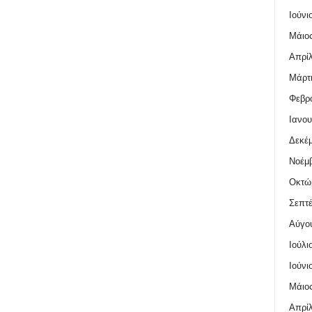
Ιούνι
Μάιος
Απρίλ
Μάρτι
Φεβρο
Ιανου
Δεκέμ
Νοέμβ
Οκτώ
Σεπτέ
Αύγο
Ιούλι
Ιούνι
Μάιος
Απρίλ