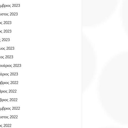
μβριος 2023
υστος 2023
ος 2023
ος 2023
 2023
ιος 2023
ος 2023
υάριος 2023
άριος 2023
βριος 2022
ριος 2022
βριος 2022
μβριος 2022
υστος 2022
ος 2022