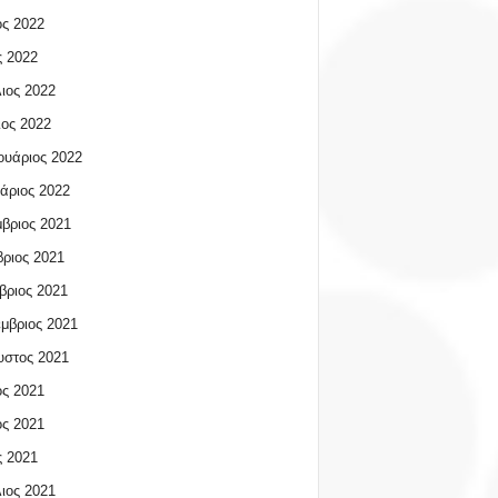
ος 2022
 2022
ιος 2022
ος 2022
υάριος 2022
άριος 2022
βριος 2021
ριος 2021
βριος 2021
μβριος 2021
υστος 2021
ος 2021
ος 2021
 2021
ιος 2021