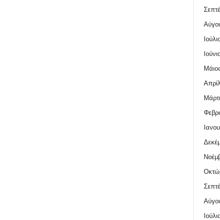
Σεπτέ
Αύγο
Ιούλι
Ιούνι
Μάιος
Απρίλ
Μάρτι
Φεβρο
Ιανου
Δεκέμ
Νοέμβ
Οκτώ
Σεπτέ
Αύγο
Ιούλι