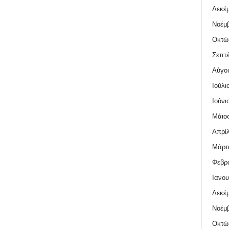
Δεκέμ
Νοέμβ
Οκτώ
Σεπτέ
Αύγο
Ιούλι
Ιούνι
Μάιος
Απρίλ
Μάρτι
Φεβρο
Ιανου
Δεκέμ
Νοέμβ
Οκτώ