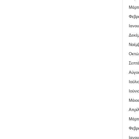
Μάρτι
Φεβρο
Ιανου
Δεκέμ
Νοέμβ
Οκτώ
Σεπτέ
Αύγο
Ιούλι
Ιούνι
Μάιος
Απρίλ
Μάρτι
Φεβρο
Ιανου