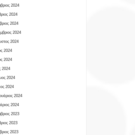
βριος 2024
ριος 2024
βριος 2024
μβριος 2024
υστος 2024
ος 2024
ος 2024
 2024
ιος 2024
ος 2024
υάριος 2024
άριος 2024
βριος 2023
ριος 2023
βριος 2023