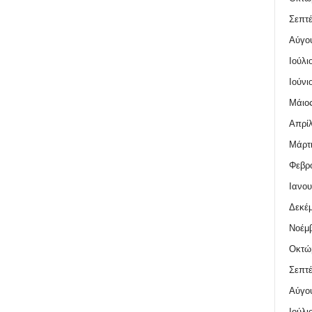
Σεπτέ
Αύγο
Ιούλι
Ιούνι
Μάιος
Απρίλ
Μάρτι
Φεβρο
Ιανου
Δεκέμ
Νοέμβ
Οκτώ
Σεπτέ
Αύγο
Ιούλι