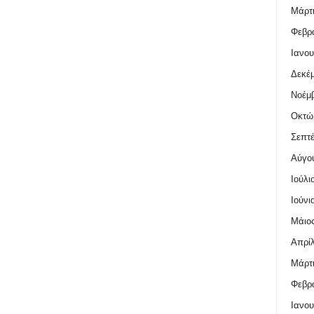
Μάρτι
Φεβρο
Ιανου
Δεκέμ
Νοέμβ
Οκτώ
Σεπτέ
Αύγο
Ιούλι
Ιούνι
Μάιος
Απρίλ
Μάρτι
Φεβρο
Ιανου