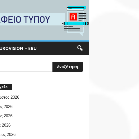
UROVISION – EBU
χείο
υστος 2026
ος 2026
ος 2026
 2026
ιος 2026