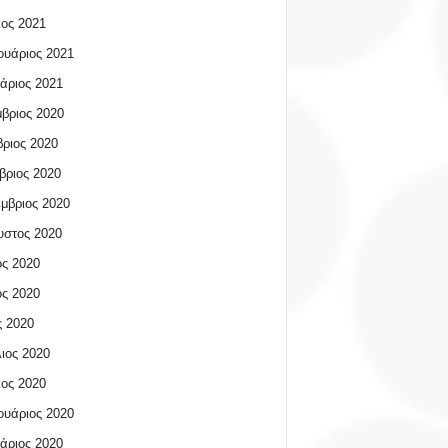
ος 2021
υάριος 2021
άριος 2021
βριος 2020
ριος 2020
βριος 2020
μβριος 2020
υστος 2020
ος 2020
ος 2020
 2020
ιος 2020
ος 2020
υάριος 2020
άριος 2020