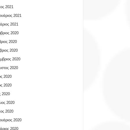
ος 2021
υάριος 2021
άριος 2021
βριος 2020
ριος 2020
βριος 2020
μβριος 2020
υστος 2020
ος 2020
ος 2020
 2020
ιος 2020
ος 2020
υάριος 2020
άριος 2020