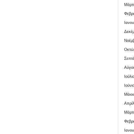
Μάρτι
Φεβρο
Ιανου
Δεκέμ
Νοέμβ
Οκτώ
Σεπτέ
Αύγο
Ιούλι
Ιούνι
Μάιος
Απρίλ
Μάρτι
Φεβρο
Ιανου