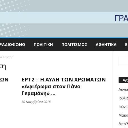
ΡΑΔΙΌΦΩΝΟ
ΠΟΛΙΤΙΚΉ
ΠΟΛΙΤΙΣΜΌΣ
ΑΘΛΗΤΙΚΆ
E
τα Σερέτη"
τη
ΤΩΝ
ΕΡΤ2 – Η ΑΥΛΗ ΤΩΝ ΧΡΩΜΑΤΩΝ
Αρ
«Αφιέρωμα στον Πάνο
Αύγο
Γεραμάνη» ...
Ιούλι
30 Νοεμβρίου 2018
Ιούνι
Μάιος
Απρίλ