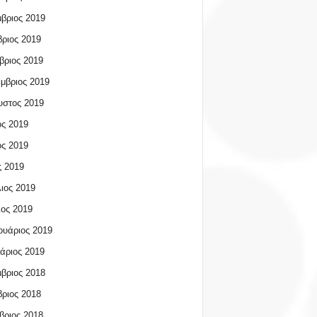
βριος 2019
ριος 2019
βριος 2019
μβριος 2019
υστος 2019
ος 2019
ος 2019
 2019
ιος 2019
ος 2019
υάριος 2019
άριος 2019
βριος 2018
ριος 2018
βριος 2018