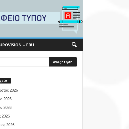
UROVISION – EBU
χείο
υστος 2026
ος 2026
ος 2026
 2026
ιος 2026