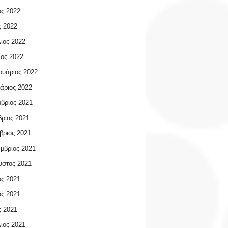
ος 2022
 2022
ιος 2022
ος 2022
υάριος 2022
άριος 2022
βριος 2021
ριος 2021
βριος 2021
μβριος 2021
υστος 2021
ος 2021
ος 2021
 2021
ιος 2021