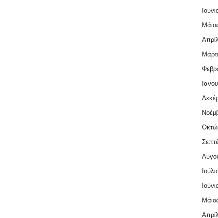
Ιούνι
Μάιος
Απρίλ
Μάρτι
Φεβρο
Ιανου
Δεκέμ
Νοέμβ
Οκτώ
Σεπτέ
Αύγο
Ιούλι
Ιούνι
Μάιος
Απρίλ