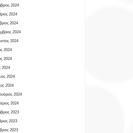
βριος 2024
ριος 2024
βριος 2024
μβριος 2024
υστος 2024
ος 2024
ος 2024
 2024
ιος 2024
ος 2024
υάριος 2024
άριος 2024
βριος 2023
ριος 2023
βριος 2023