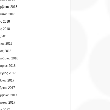
μβριος 2018
υστος 2018
ος 2018
ος 2018
 2018
ιος 2018
ος 2018
υάριος 2018
άριος 2018
βριος 2017
ριος 2017
βριος 2017
μβριος 2017
υστος 2017
ος 2017