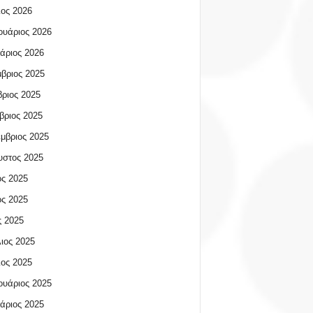
ος 2026
υάριος 2026
άριος 2026
βριος 2025
ριος 2025
βριος 2025
μβριος 2025
υστος 2025
ος 2025
ος 2025
 2025
ιος 2025
ος 2025
υάριος 2025
άριος 2025