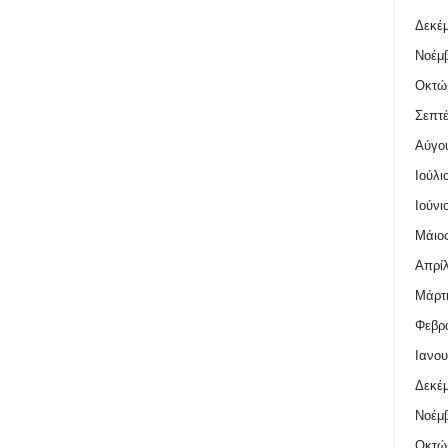
Δεκέμ
Νοέμβ
Οκτώ
Σεπτέ
Αύγο
Ιούλι
Ιούνι
Μάιος
Απρίλ
Μάρτι
Φεβρο
Ιανου
Δεκέμ
Νοέμβ
Οκτώ