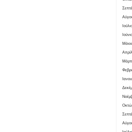
Σεπτέ
Αύγο
Ιούλι
Ιούνι
Μάιος
Απρίλ
Μάρτι
Φεβρο
Ιανου
Δεκέμ
Νοέμβ
Οκτώ
Σεπτέ
Αύγο
Ιούλι