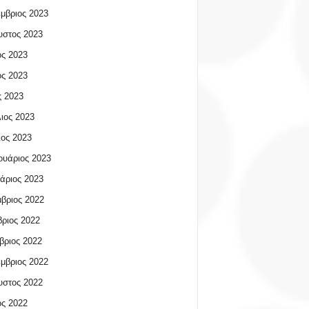
μβριος 2023
υστος 2023
ος 2023
ος 2023
 2023
ιος 2023
ος 2023
υάριος 2023
άριος 2023
βριος 2022
ριος 2022
βριος 2022
μβριος 2022
υστος 2022
ος 2022