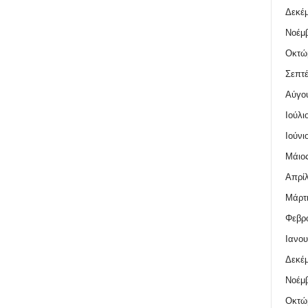
Δεκέμ
Νοέμβ
Οκτώ
Σεπτέ
Αύγο
Ιούλι
Ιούνι
Μάιος
Απρίλ
Μάρτι
Φεβρο
Ιανου
Δεκέμ
Νοέμβ
Οκτώ