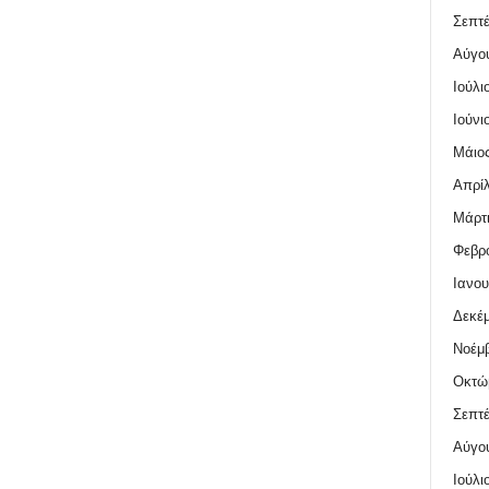
Σεπτέ
Αύγο
Ιούλι
Ιούνι
Μάιος
Απρίλ
Μάρτι
Φεβρο
Ιανου
Δεκέμ
Νοέμβ
Οκτώ
Σεπτέ
Αύγο
Ιούλι