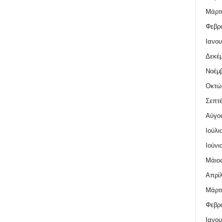
Μάρτι
Φεβρο
Ιανου
Δεκέμ
Νοέμβ
Οκτώ
Σεπτέ
Αύγο
Ιούλι
Ιούνι
Μάιος
Απρίλ
Μάρτι
Φεβρο
Ιανου