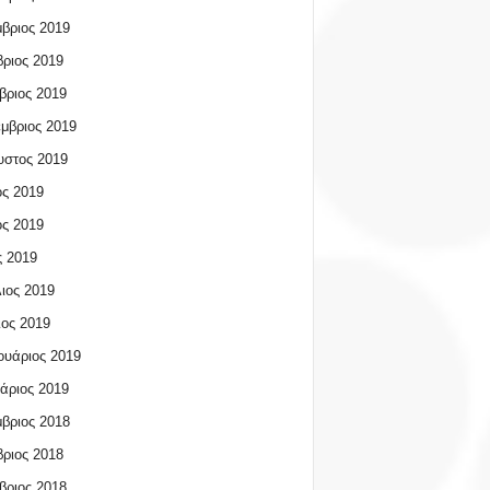
βριος 2019
ριος 2019
βριος 2019
μβριος 2019
υστος 2019
ος 2019
ος 2019
 2019
ιος 2019
ος 2019
υάριος 2019
άριος 2019
βριος 2018
ριος 2018
βριος 2018