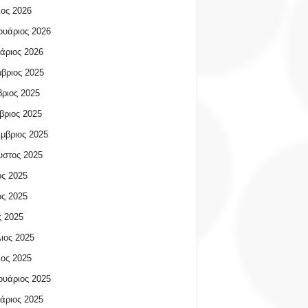
ος 2026
υάριος 2026
άριος 2026
βριος 2025
ριος 2025
βριος 2025
μβριος 2025
υστος 2025
ος 2025
ος 2025
 2025
ιος 2025
ος 2025
υάριος 2025
άριος 2025