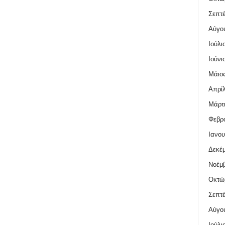
Σεπτέ
Αύγο
Ιούλι
Ιούνι
Μάιος
Απρίλ
Μάρτι
Φεβρο
Ιανου
Δεκέμ
Νοέμβ
Οκτώ
Σεπτέ
Αύγο
Ιούλι