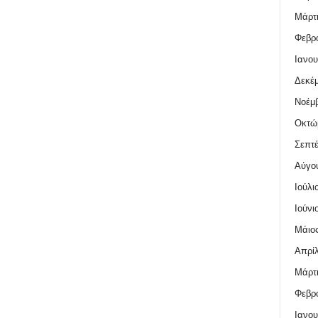
Μάρτι
Φεβρο
Ιανου
Δεκέμ
Νοέμβ
Οκτώ
Σεπτέ
Αύγο
Ιούλι
Ιούνι
Μάιος
Απρίλ
Μάρτι
Φεβρο
Ιανου