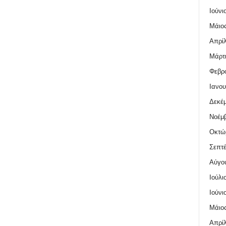
Ιούνι
Μάιος
Απρίλ
Μάρτι
Φεβρο
Ιανου
Δεκέμ
Νοέμβ
Οκτώ
Σεπτέ
Αύγο
Ιούλι
Ιούνι
Μάιος
Απρίλ