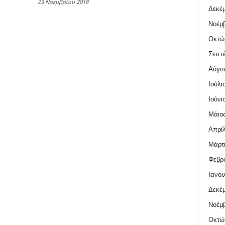
23 Νοεμβρίου 2018
Δεκέμ
Νοέμβ
Οκτώ
Σεπτέ
Αύγο
Ιούλι
Ιούνι
Μάιος
Απρίλ
Μάρτι
Φεβρο
Ιανου
Δεκέμ
Νοέμβ
Οκτώ