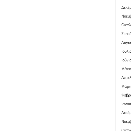
Δεκέμ
Νοέμβ
Οκτώ
Σεπτέ
Αύγο
Ιούλι
Ιούνι
Μάιος
Απρίλ
Μάρτι
Φεβρο
Ιανου
Δεκέμ
Νοέμβ
Οκτώ