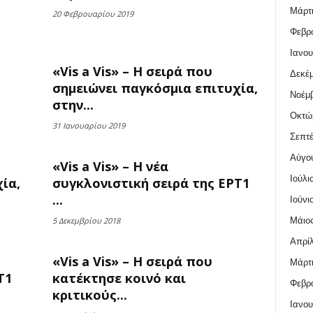
Μάρτι
20 Φεβρουαρίου 2019
Φεβρο
Ιανου
«Vis a Vis» – Η σειρά που
Δεκέμ
σημειώνει παγκόσμια επιτυχία,
Νοέμβ
στην...
Οκτώ
31 Ιανουαρίου 2019
Σεπτέ
Αύγο
«Vis a Vis» – Η νέα
Ιούλι
ία,
συγκλονιστική σειρά της ΕΡΤ1
...
Ιούνι
Μάιος
5 Δεκεμβρίου 2018
Απρίλ
«Vis a Vis» – Η σειρά που
Μάρτι
Τ1
κατέκτησε κοινό και
Φεβρο
κριτικούς...
Ιανου