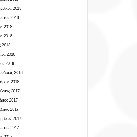
μβριος 2018
υστος 2018
ος 2018
ος 2018
 2018
ιος 2018
ος 2018
υάριος 2018
άριος 2018
βριος 2017
ριος 2017
βριος 2017
μβριος 2017
υστος 2017
ος 2017