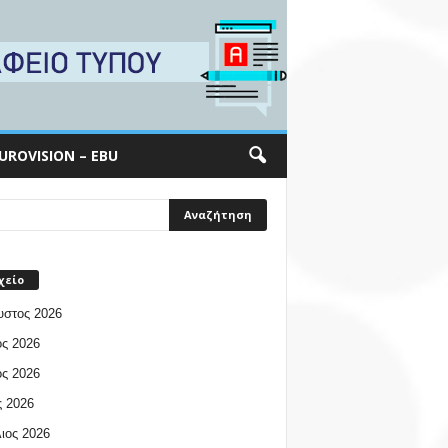
UROVISION – EBU
χείο
υστος 2026
ος 2026
ος 2026
 2026
ιος 2026