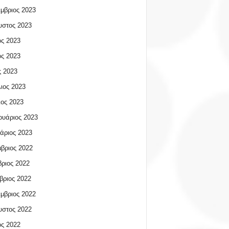
μβριος 2023
υστος 2023
ος 2023
ος 2023
 2023
ιος 2023
ος 2023
υάριος 2023
άριος 2023
βριος 2022
ριος 2022
βριος 2022
μβριος 2022
υστος 2022
ος 2022