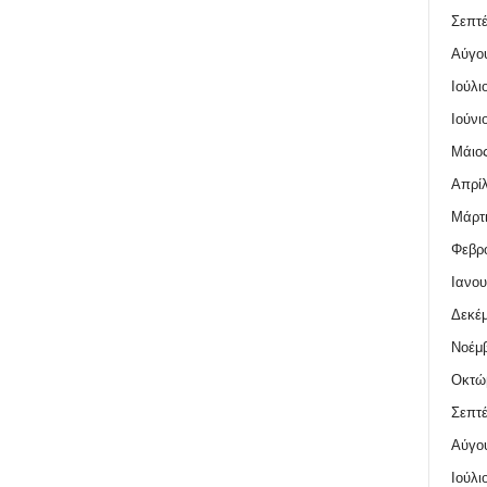
Σεπτέ
Αύγο
Ιούλι
Ιούνι
Μάιος
Απρίλ
Μάρτι
Φεβρο
Ιανου
Δεκέμ
Νοέμβ
Οκτώ
Σεπτέ
Αύγο
Ιούλι