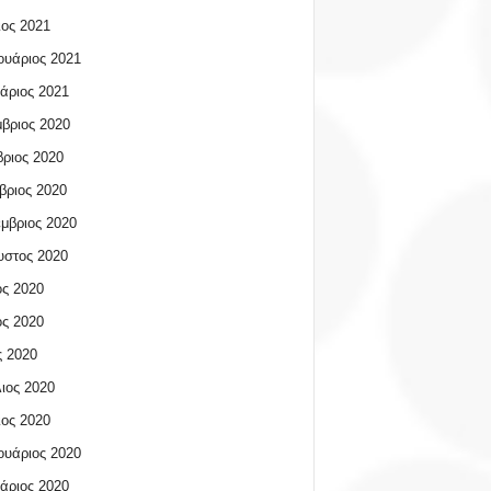
ος 2021
υάριος 2021
άριος 2021
βριος 2020
ριος 2020
βριος 2020
μβριος 2020
υστος 2020
ος 2020
ος 2020
 2020
ιος 2020
ος 2020
υάριος 2020
άριος 2020