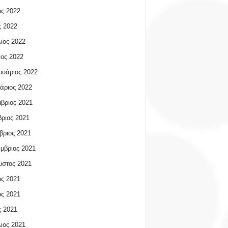
ος 2022
 2022
ιος 2022
ος 2022
υάριος 2022
άριος 2022
βριος 2021
ριος 2021
βριος 2021
μβριος 2021
υστος 2021
ος 2021
ος 2021
 2021
ιος 2021