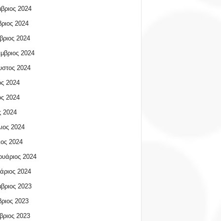
βριος 2024
ριος 2024
βριος 2024
μβριος 2024
υστος 2024
ος 2024
ος 2024
 2024
ιος 2024
ος 2024
υάριος 2024
άριος 2024
βριος 2023
ριος 2023
βριος 2023