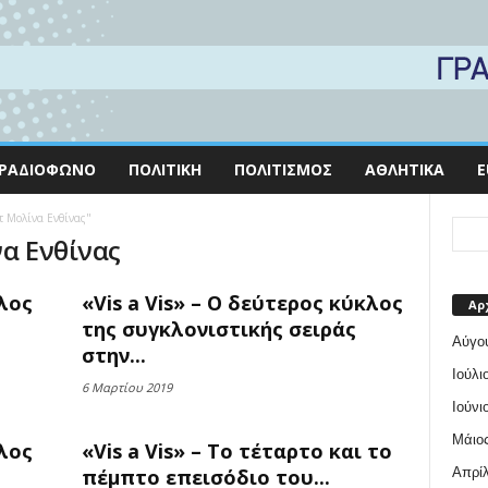
ΡΑΔΙΌΦΩΝΟ
ΠΟΛΙΤΙΚΉ
ΠΟΛΙΤΙΣΜΌΣ
ΑΘΛΗΤΙΚΆ
E
τ Μολίνα Ενθίνας"
να Ενθίνας
κλος
«Vis a Vis» – O δεύτερος κύκλος
Αρ
της συγκλονιστικής σειράς
Αύγο
στην...
Ιούλι
6 Μαρτίου 2019
Ιούνι
Μάιος
κλος
«Vis a Vis» – Το τέταρτο και το
Απρίλ
πέμπτο επεισόδιο του...