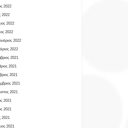
ος 2022
 2022
ιος 2022
ος 2022
υάριος 2022
άριος 2022
βριος 2021
ριος 2021
βριος 2021
μβριος 2021
υστος 2021
ος 2021
ος 2021
 2021
ιος 2021