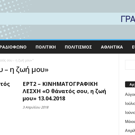
ΡΑΔΙΌΦΩΝΟ
ΠΟΛΙΤΙΚΉ
ΠΟΛΙΤΙΣΜΌΣ
ΑΘΛΗΤΙΚΆ
E
νατός σου – η ζωή μου»"
υ – η ζωή μου»
ατός
ΕΡΤ2 – ΚΙΝΗΜΑΤΟΓΡΑΦΙΚΗ
Αρ
ΛΕΣΧΗ «Ο θάνατός σου, η ζωή
Αύγο
μου» 13.04.2018
Ιούλι
3 Απριλίου 2018
Ιούνι
Μάιος
Απρίλ