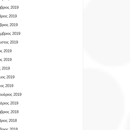
βριος 2019
ριος 2019
βριος 2019
μβριος 2019
υστος 2019
ος 2019
ος 2019
 2019
ιος 2019
ος 2019
υάριος 2019
άριος 2019
βριος 2018
ριος 2018
βριος 2018