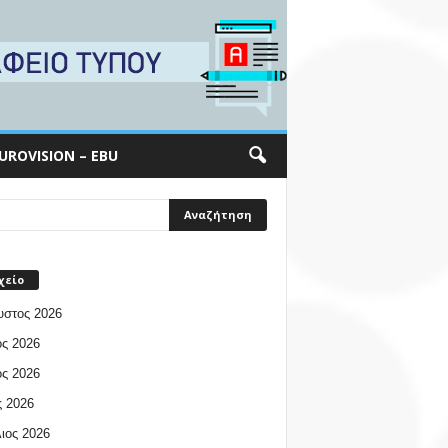
UROVISION – EBU
χείο
υστος 2026
ος 2026
ος 2026
 2026
ιος 2026