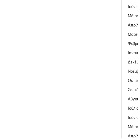
Ιούνι
Μάιος
Απρίλ
Μάρτι
Φεβρο
Ιανου
Δεκέμ
Νοέμβ
Οκτώ
Σεπτέ
Αύγο
Ιούλι
Ιούνι
Μάιος
Απρίλ