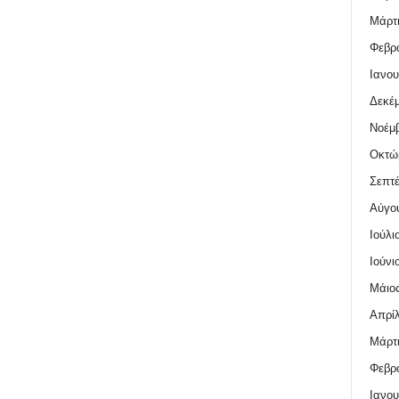
Μάρτι
Φεβρο
Ιανου
Δεκέμ
Νοέμβ
Οκτώ
Σεπτέ
Αύγο
Ιούλι
Ιούνι
Μάιος
Απρίλ
Μάρτι
Φεβρο
Ιανου