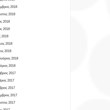
μβριος 2018
υστος 2018
ος 2018
ος 2018
 2018
ιος 2018
ος 2018
υάριος 2018
άριος 2018
βριος 2017
ριος 2017
βριος 2017
μβριος 2017
υστος 2017
ος 2017