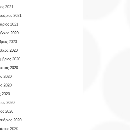
ος 2021
υάριος 2021
άριος 2021
βριος 2020
ριος 2020
βριος 2020
μβριος 2020
υστος 2020
ος 2020
ος 2020
 2020
ιος 2020
ος 2020
υάριος 2020
άριος 2020