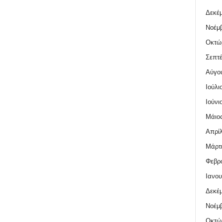
Δεκέμ
Νοέμβ
Οκτώ
Σεπτέ
Αύγο
Ιούλι
Ιούνι
Μάιος
Απρίλ
Μάρτι
Φεβρο
Ιανου
Δεκέμ
Νοέμβ
Οκτώ