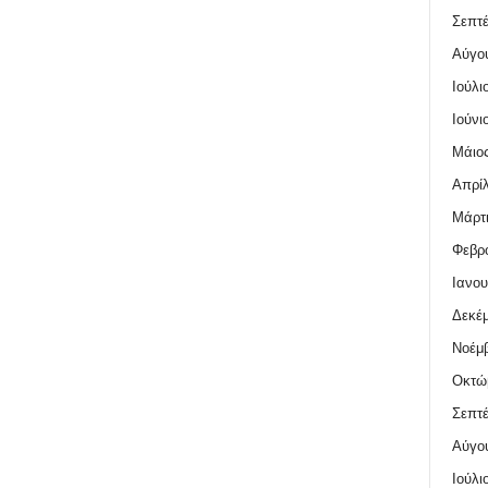
Σεπτέ
Αύγο
Ιούλι
Ιούνι
Μάιος
Απρίλ
Μάρτι
Φεβρο
Ιανου
Δεκέμ
Νοέμβ
Οκτώ
Σεπτέ
Αύγο
Ιούλι