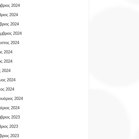
βριος 2024
ριος 2024
βριος 2024
μβριος 2024
υστος 2024
ος 2024
ος 2024
 2024
ιος 2024
ος 2024
υάριος 2024
άριος 2024
βριος 2023
ριος 2023
βριος 2023