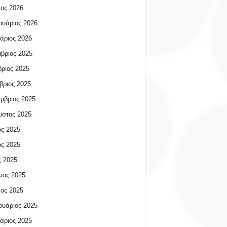
ος 2026
υάριος 2026
άριος 2026
βριος 2025
ριος 2025
βριος 2025
μβριος 2025
υστος 2025
ος 2025
ος 2025
 2025
ιος 2025
ος 2025
υάριος 2025
άριος 2025