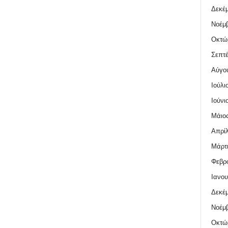
Δεκέμ
Νοέμβ
Οκτώ
Σεπτέ
Αύγο
Ιούλι
Ιούνι
Μάιος
Απρίλ
Μάρτι
Φεβρο
Ιανου
Δεκέμ
Νοέμβ
Οκτώ