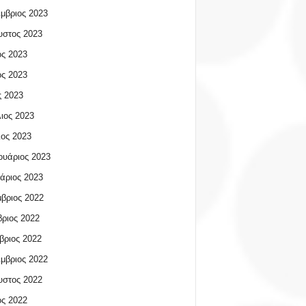
μβριος 2023
υστος 2023
ος 2023
ος 2023
 2023
ιος 2023
ος 2023
υάριος 2023
άριος 2023
βριος 2022
ριος 2022
βριος 2022
μβριος 2022
υστος 2022
ος 2022