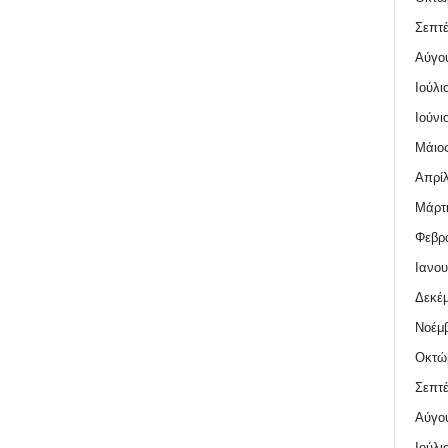
Σεπτέ
Αύγο
Ιούλι
Ιούνι
Μάιος
Απρίλ
Μάρτι
Φεβρο
Ιανου
Δεκέμ
Νοέμβ
Οκτώ
Σεπτέ
Αύγο
Ιούλι