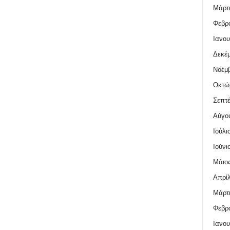
Μάρτι
Φεβρο
Ιανου
Δεκέμ
Νοέμβ
Οκτώ
Σεπτέ
Αύγο
Ιούλι
Ιούνι
Μάιος
Απρίλ
Μάρτι
Φεβρο
Ιανου