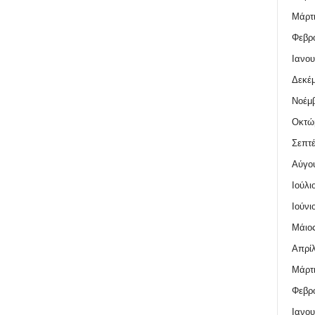
Μάρτι
Φεβρο
Ιανου
Δεκέμ
Νοέμβ
Οκτώ
Σεπτέ
Αύγο
Ιούλι
Ιούνι
Μάιος
Απρίλ
Μάρτι
Φεβρο
Ιανου