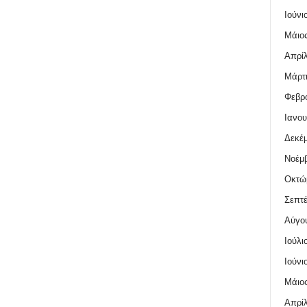
Ιούνι
Μάιος
Απρίλ
Μάρτι
Φεβρο
Ιανου
Δεκέμ
Νοέμβ
Οκτώ
Σεπτέ
Αύγο
Ιούλι
Ιούνι
Μάιος
Απρίλ