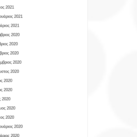
ος 2021
υάριος 2021
άριος 2021
βριος 2020
ριος 2020
βριος 2020
μβριος 2020
υστος 2020
ος 2020
ος 2020
 2020
ιος 2020
ος 2020
υάριος 2020
άριος 2020