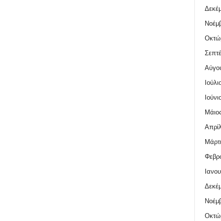
Δεκέμ
Νοέμβ
Οκτώ
Σεπτέ
Αύγο
Ιούλι
Ιούνι
Μάιος
Απρίλ
Μάρτι
Φεβρο
Ιανου
Δεκέμ
Νοέμβ
Οκτώ