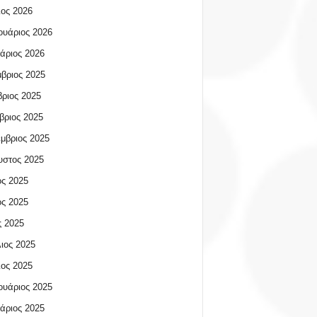
ος 2026
υάριος 2026
άριος 2026
βριος 2025
ριος 2025
βριος 2025
μβριος 2025
υστος 2025
ος 2025
ος 2025
 2025
ιος 2025
ος 2025
υάριος 2025
άριος 2025