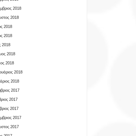
μβριος 2018
υστος 2018
ος 2018
ος 2018
 2018
ιος 2018
ος 2018
υάριος 2018
άριος 2018
βριος 2017
ριος 2017
βριος 2017
μβριος 2017
υστος 2017
ος 2017