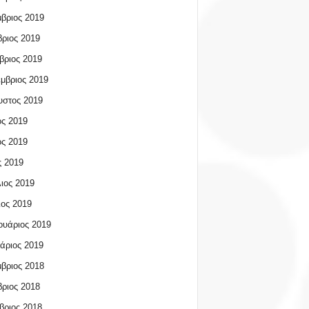
βριος 2019
ριος 2019
βριος 2019
μβριος 2019
υστος 2019
ος 2019
ος 2019
 2019
ιος 2019
ος 2019
υάριος 2019
άριος 2019
βριος 2018
ριος 2018
βριος 2018