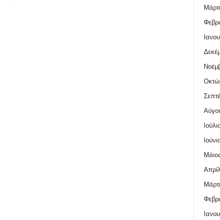
Μάρτι
Φεβρο
Ιανου
Δεκέμ
Νοέμβ
Οκτώ
Σεπτέ
Αύγο
Ιούλι
Ιούνι
Μάιος
Απρίλ
Μάρτι
Φεβρο
Ιανου