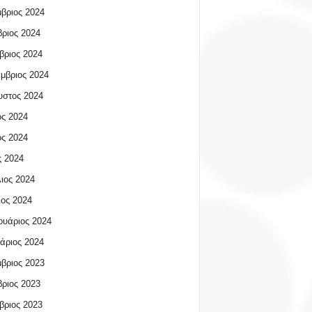
βριος 2024
ριος 2024
βριος 2024
μβριος 2024
υστος 2024
ος 2024
ος 2024
 2024
ιος 2024
ος 2024
υάριος 2024
άριος 2024
βριος 2023
ριος 2023
βριος 2023