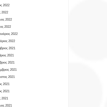
ος 2022
 2022
ιος 2022
ος 2022
υάριος 2022
άριος 2022
βριος 2021
ριος 2021
βριος 2021
μβριος 2021
υστος 2021
ος 2021
ος 2021
 2021
ιος 2021