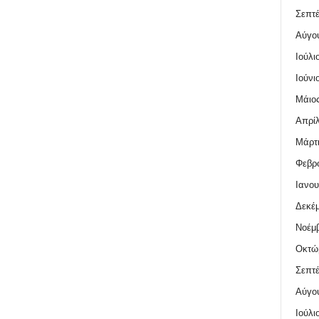
Σεπτέ
Αύγο
Ιούλι
Ιούνι
Μάιος
Απρίλ
Μάρτι
Φεβρο
Ιανου
Δεκέμ
Νοέμβ
Οκτώ
Σεπτέ
Αύγο
Ιούλι