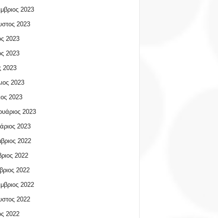
μβριος 2023
υστος 2023
ος 2023
ος 2023
 2023
ιος 2023
ος 2023
υάριος 2023
άριος 2023
βριος 2022
ριος 2022
βριος 2022
μβριος 2022
υστος 2022
ος 2022