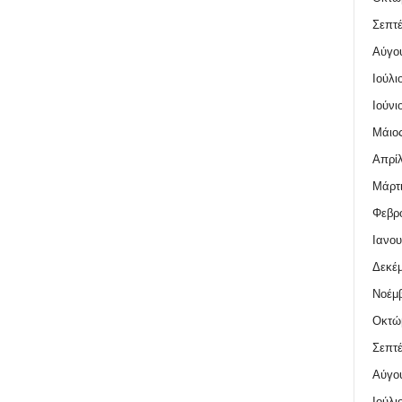
Σεπτέ
Αύγο
Ιούλι
Ιούνι
Μάιος
Απρίλ
Μάρτι
Φεβρο
Ιανου
Δεκέμ
Νοέμβ
Οκτώ
Σεπτέ
Αύγο
Ιούλι