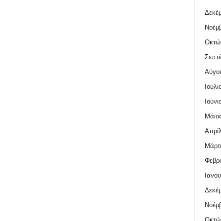
Δεκέμ
Νοέμβ
Οκτώ
Σεπτέ
Αύγο
Ιούλι
Ιούνι
Μάιος
Απρίλ
Μάρτι
Φεβρο
Ιανου
Δεκέμ
Νοέμβ
Οκτώ