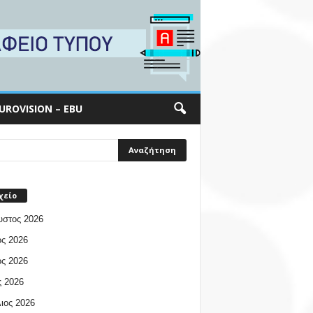
UROVISION – EBU
χείο
υστος 2026
ος 2026
ος 2026
 2026
ιος 2026