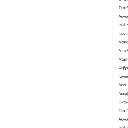
Σεπτέ
Αύγο
Ιούλι
Ιούνι
Μάιος
Απρίλ
Μάρτι
Φεβρο
Ιανου
Δεκέμ
Νοέμβ
Οκτώ
Σεπτέ
Αύγο
Ιούλι