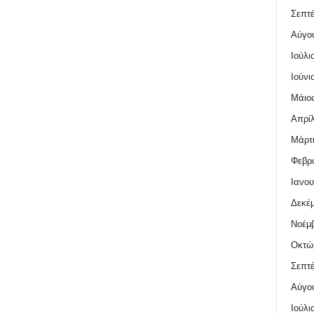
Σεπτέ
Αύγο
Ιούλι
Ιούνι
Μάιος
Απρίλ
Μάρτι
Φεβρο
Ιανου
Δεκέμ
Νοέμβ
Οκτώ
Σεπτέ
Αύγο
Ιούλι