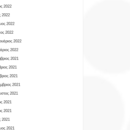
ος 2022
 2022
ιος 2022
ος 2022
υάριος 2022
άριος 2022
βριος 2021
ριος 2021
βριος 2021
μβριος 2021
υστος 2021
ος 2021
ος 2021
 2021
ιος 2021