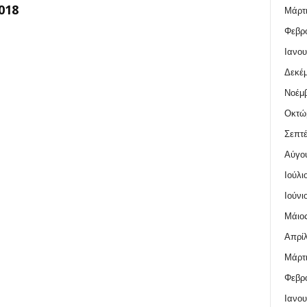
018
Μάρτι
Φεβρο
Ιανου
Δεκέμ
Νοέμβ
Οκτώ
Σεπτέ
Αύγο
Ιούλι
Ιούνι
Μάιος
Απρίλ
Μάρτι
Φεβρο
Ιανου