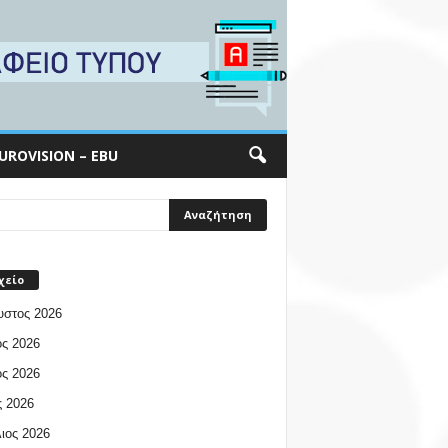
UROVISION – EBU
χείο
υστος 2026
ος 2026
ος 2026
 2026
ιος 2026