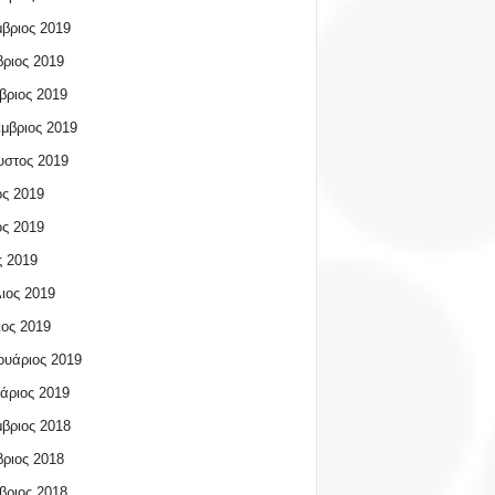
βριος 2019
ριος 2019
βριος 2019
μβριος 2019
υστος 2019
ος 2019
ος 2019
 2019
ιος 2019
ος 2019
υάριος 2019
άριος 2019
βριος 2018
ριος 2018
βριος 2018