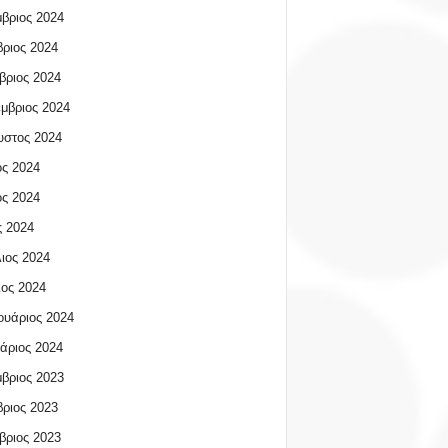
βριος 2024
ριος 2024
βριος 2024
μβριος 2024
υστος 2024
ος 2024
ος 2024
 2024
ιος 2024
ος 2024
υάριος 2024
άριος 2024
βριος 2023
ριος 2023
βριος 2023