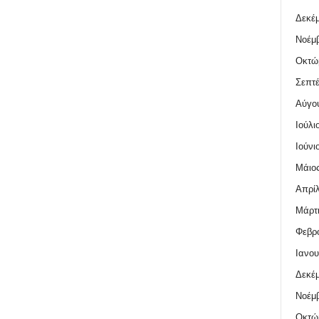
Δεκέμ
Νοέμβ
Οκτώ
Σεπτέ
Αύγο
Ιούλι
Ιούνι
Μάιος
Απρίλ
Μάρτι
Φεβρο
Ιανου
Δεκέμ
Νοέμβ
Οκτώ