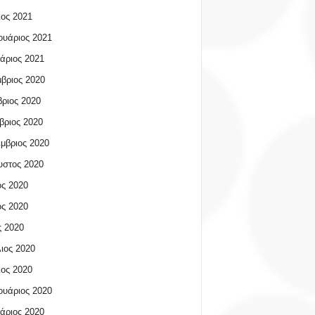
ος 2021
υάριος 2021
άριος 2021
βριος 2020
ριος 2020
βριος 2020
μβριος 2020
υστος 2020
ος 2020
ος 2020
 2020
ιος 2020
ος 2020
υάριος 2020
άριος 2020