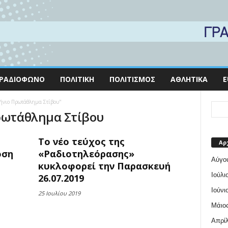
ΡΑΔΙΌΦΩΝΟ
ΠΟΛΙΤΙΚΉ
ΠΟΛΙΤΙΣΜΌΣ
ΑΘΛΗΤΙΚΆ
E
λήνιο Πρωτάθλημα Στίβου"
Πρωτάθλημα Στίβου
Το νέο τεύχος της
Αρ
οση
«Ραδιοτηλεόρασης»
Αύγο
κυκλοφορεί την Παρασκευή
Ιούλι
26.07.2019
Ιούνι
25 Ιουλίου 2019
Μάιος
Απρίλ