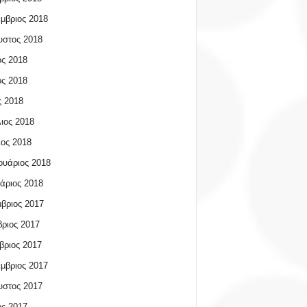
μβριος 2018
υστος 2018
ος 2018
ος 2018
 2018
ιος 2018
ος 2018
υάριος 2018
άριος 2018
βριος 2017
ριος 2017
βριος 2017
μβριος 2017
υστος 2017
ος 2017