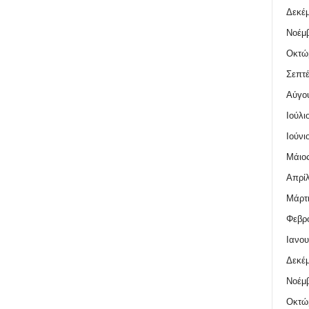
Δεκέμ
Νοέμβ
Οκτώ
Σεπτέ
Αύγο
Ιούλι
Ιούνι
Μάιος
Απρίλ
Μάρτι
Φεβρο
Ιανου
Δεκέμ
Νοέμβ
Οκτώ