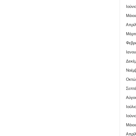
Ιούνι
Μάιος
Απρίλ
Μάρτι
Φεβρο
Ιανου
Δεκέμ
Νοέμβ
Οκτώ
Σεπτέ
Αύγο
Ιούλι
Ιούνι
Μάιος
Απρίλ