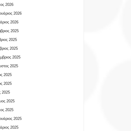
ος 2026
υάριος 2026
άριος 2026
βριος 2025
ριος 2025
βριος 2025
μβριος 2025
υστος 2025
ος 2025
ος 2025
 2025
ιος 2025
ος 2025
υάριος 2025
άριος 2025