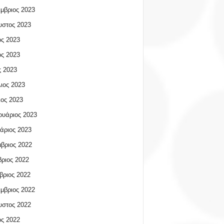
μβριος 2023
υστος 2023
ος 2023
ος 2023
 2023
ιος 2023
ος 2023
υάριος 2023
άριος 2023
βριος 2022
ριος 2022
βριος 2022
μβριος 2022
υστος 2022
ος 2022