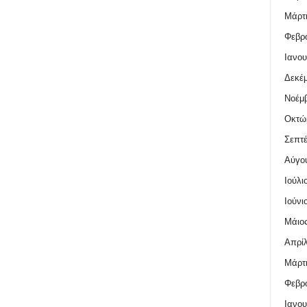
Μάρτι
Φεβρο
Ιανου
Δεκέμ
Νοέμβ
Οκτώ
Σεπτέ
Αύγο
Ιούλι
Ιούνι
Μάιος
Απρίλ
Μάρτι
Φεβρο
Ιανου