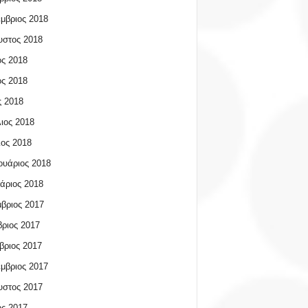
μβριος 2018
υστος 2018
ος 2018
ος 2018
 2018
ιος 2018
ος 2018
υάριος 2018
άριος 2018
βριος 2017
ριος 2017
βριος 2017
μβριος 2017
υστος 2017
ος 2017