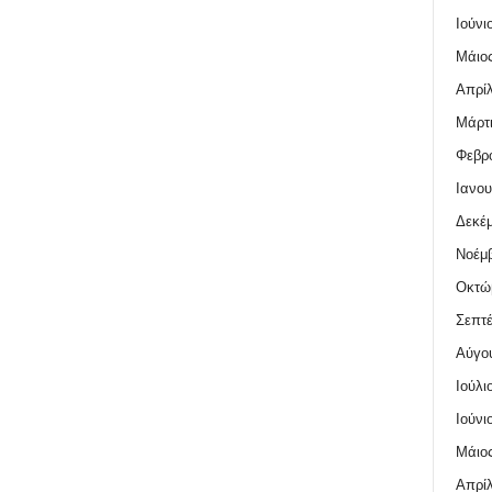
Ιούνι
Μάιος
Απρίλ
Μάρτι
Φεβρο
Ιανου
Δεκέμ
Νοέμβ
Οκτώ
Σεπτέ
Αύγο
Ιούλι
Ιούνι
Μάιος
Απρίλ