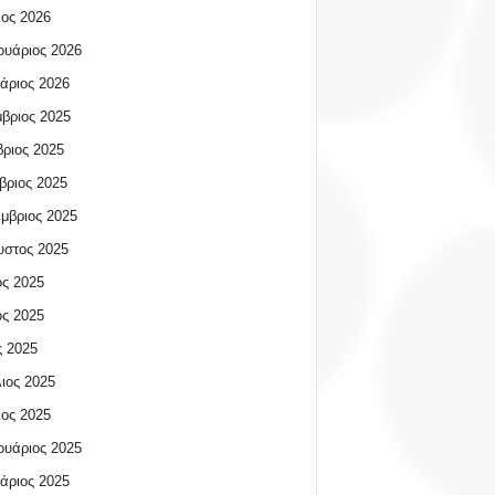
ος 2026
υάριος 2026
άριος 2026
βριος 2025
ριος 2025
βριος 2025
μβριος 2025
υστος 2025
ος 2025
ος 2025
 2025
ιος 2025
ος 2025
υάριος 2025
άριος 2025