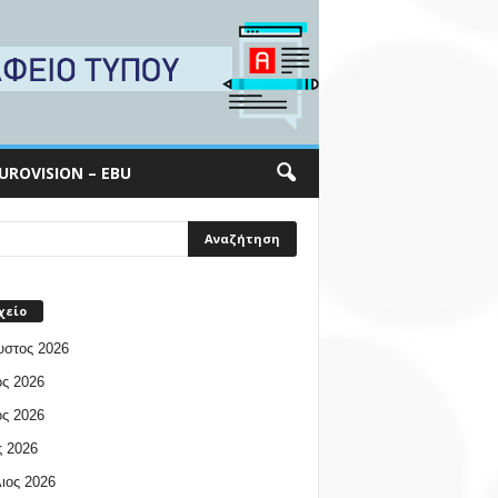
UROVISION – EBU
χείο
υστος 2026
ος 2026
ος 2026
 2026
ιος 2026