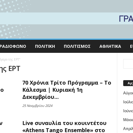
ΡΑΔΙΌΦΩΝΟ
ΠΟΛΙΤΙΚΉ
ΠΟΛΙΤΙΣΜΌΣ
ΑΘΛΗΤΙΚΆ
E
έγαρο της ΕΡΤ"
ης ΕΡΤ
70 Χρόνια Τρίτο Πρόγραμμα – Το
Αρ
λο
Κάλεσμα | Κυριακή 1η
Αύγο
Δεκεμβρίου...
Ιούλι
25 Νοεμβρίου 2024
Ιούνι
Μάιος
ν
Live συναυλία του κουιντέτου
Απρίλ
«Athens Tango Ensemble» στο