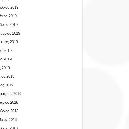
βριος 2019
ριος 2019
βριος 2019
μβριος 2019
υστος 2019
ος 2019
ος 2019
 2019
ιος 2019
ος 2019
υάριος 2019
άριος 2019
βριος 2018
ριος 2018
βριος 2018