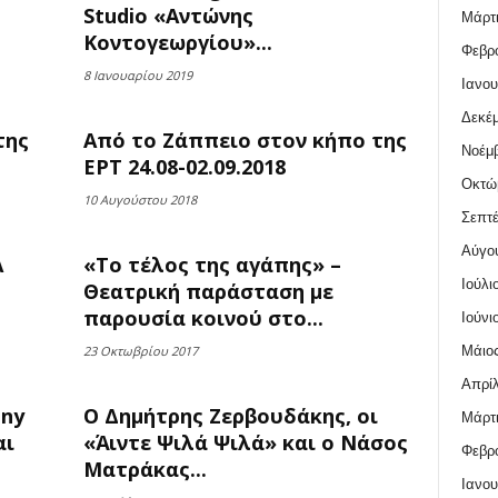
Studio «Αντώνης
Μάρτι
Κοντογεωργίου»...
Φεβρο
8 Ιανουαρίου 2019
Ιανου
Δεκέμ
της
Από το Ζάππειο στον κήπο της
Νοέμβ
ΕΡΤ 24.08-02.09.2018
Οκτώ
10 Αυγούστου 2018
Σεπτέ
Αύγο
Α
«Το τέλος της αγάπης» –
Ιούλι
Θεατρική παράσταση με
παρουσία κοινού στο...
Ιούνι
Μάιος
23 Οκτωβρίου 2017
Απρίλ
nny
Ο Δημήτρης Ζερβουδάκης, οι
Μάρτι
αι
«Άιντε Ψιλά Ψιλά» και ο Νάσος
Φεβρο
Ματράκας...
Ιανου