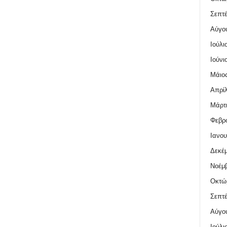
Σεπτέ
Αύγο
Ιούλι
Ιούνι
Μάιος
Απρίλ
Μάρτι
Φεβρο
Ιανου
Δεκέμ
Νοέμβ
Οκτώ
Σεπτέ
Αύγο
Ιούλι