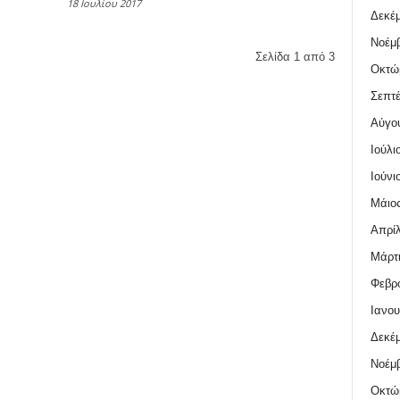
18 Ιουλίου 2017
Δεκέμ
Νοέμβ
Σελίδα 1 από 3
Οκτώ
Σεπτέ
Αύγο
Ιούλι
Ιούνι
Μάιος
Απρίλ
Μάρτι
Φεβρο
Ιανου
Δεκέμ
Νοέμβ
Οκτώ