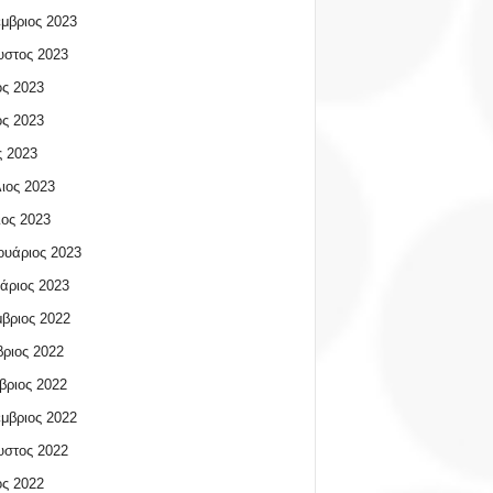
μβριος 2023
υστος 2023
ος 2023
ος 2023
 2023
ιος 2023
ος 2023
υάριος 2023
άριος 2023
βριος 2022
ριος 2022
βριος 2022
μβριος 2022
υστος 2022
ος 2022