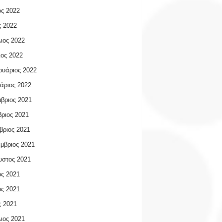
ος 2022
 2022
ιος 2022
ος 2022
υάριος 2022
άριος 2022
βριος 2021
ριος 2021
βριος 2021
μβριος 2021
υστος 2021
ος 2021
ος 2021
 2021
ιος 2021