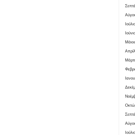
Σεπτέ
Αύγο
Ιούλι
Ιούνι
Μάιος
Απρίλ
Μάρτι
Φεβρο
Ιανου
Δεκέμ
Νοέμβ
Οκτώ
Σεπτέ
Αύγο
Ιούλι