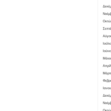
Δεκέμ
Νοέμβ
Οκτώ
Σεπτέ
Αύγο
Ιούλι
Ιούνι
Μάιος
Απρίλ
Μάρτι
Φεβρο
Ιανου
Δεκέμ
Νοέμβ
Οκτώ