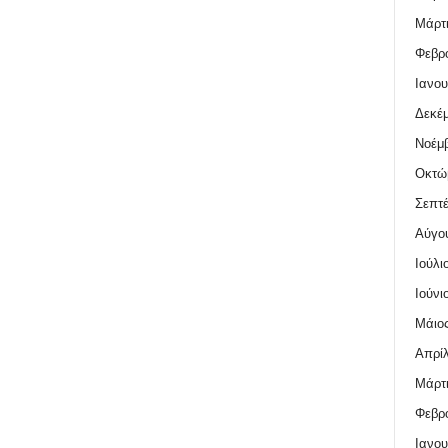
Μάρτι
Φεβρο
Ιανου
Δεκέμ
Νοέμβ
Οκτώ
Σεπτέ
Αύγο
Ιούλι
Ιούνι
Μάιος
Απρίλ
Μάρτι
Φεβρο
Ιανου