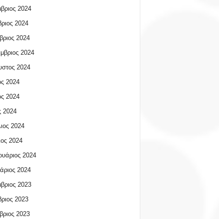
βριος 2024
ριος 2024
βριος 2024
μβριος 2024
υστος 2024
ος 2024
ος 2024
 2024
ιος 2024
ος 2024
υάριος 2024
άριος 2024
βριος 2023
ριος 2023
βριος 2023