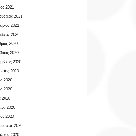
ος 2021
υάριος 2021
άριος 2021
βριος 2020
ριος 2020
βριος 2020
μβριος 2020
υστος 2020
ος 2020
ος 2020
 2020
ιος 2020
ος 2020
υάριος 2020
άριος 2020